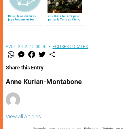
Italie : le souvenir du
«Du Ciel à la Terre pour
juge Falcone et des
porter la Terre au Ciel»,
paroles de Jean-Paul II
par Mgr Francesco Follo
AVRIL 20, 2015 00:00
EGLISES LOCALES
W
M
F
T
S
h
e
a
w
h
a
s
c
i
a
t
s
e
t
r
Share this Entry
s
e
b
t
e
A
n
o
e
p
g
o
r
Anne Kurian-Montabone
p
e
k
r
View all articles
Baccalauréat canonique de théologie. Pigiste pour