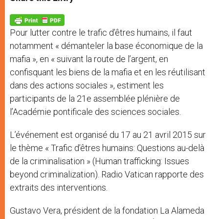
s
e
b
t
e
A
n
o
e
p
g
o
r
p
e
k
Pour lutter contre le trafic d’êtres humains, il faut
r
notamment « démanteler la base économique de la
mafia », en « suivant la route de l’argent, en
confisquant les biens de la mafia et en les réutilisant
dans des actions sociales », estiment les
participants de la 21e assemblée plénière de
l’Académie pontificale des sciences sociales.
L’événement est organisé du 17 au 21 avril 2015 sur
le thème « Trafic d’êtres humains: Questions au-delà
de la criminalisation » (Human trafficking: Issues
beyond criminalization). Radio Vatican rapporte des
extraits des interventions.
Gustavo Vera, président de la fondation La Alameda