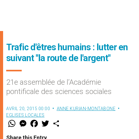
Trafic d'êtres humains : lutter en
suivant "la route de l'argent"
21e assemblée de l’Académie
pontificale des sciences sociales
AVRIL 20, 2015 00:00
ANNE KURIAN-MONTABONE
EGLISES LOCALES
W
M
F
T
S
h
e
a
w
h
a
s
c
i
a
t
s
e
t
r
Share this Entry