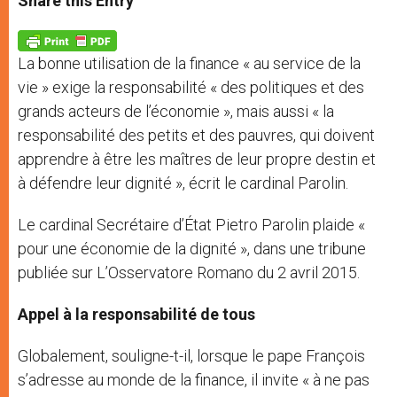
Share this Entry
s
e
b
t
e
A
n
o
e
p
g
o
r
p
e
k
La bonne utilisation de la finance « au service de la
r
vie » exige la responsabilité « des politiques et des
grands acteurs de l’économie », mais aussi « la
responsabilité des petits et des pauvres, qui doivent
apprendre à être les maîtres de leur propre destin et
à défendre leur dignité », écrit le cardinal Parolin.
Le cardinal Secrétaire d’État Pietro Parolin plaide «
pour une économie de la dignité », dans une tribune
publiée sur L’Osservatore Romano du 2 avril 2015.
Appel à la responsabilité de tous
Globalement, souligne-t-il, lorsque le pape François
s’adresse au monde de la finance, il invite « à ne pas