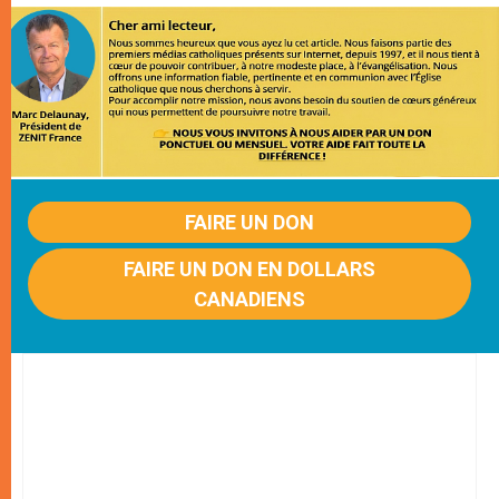
FAIRE UN DON
FAIRE UN DON EN DOLLARS
CANADIENS