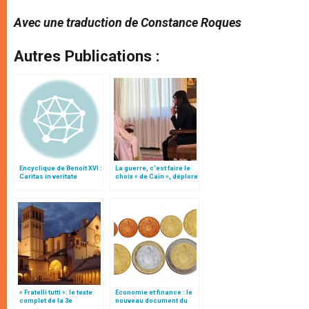
Avec une traduction de Constance Roques
Autres Publications :
Encyclique de Benoît XVI :
La guerre, c’est faire le
Caritas in veritate
choix « de Caïn », déplore
le pape François
« Fratelli tutti »: le texte
Economie et finance : le
complet de la 3e
nouveau document du
encyclique du pape
Saint-Siège