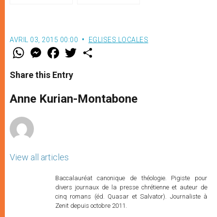
François
AVRIL 03, 2015 00:00
EGLISES LOCALES
W
M
F
T
S
h
e
a
w
h
a
s
c
i
a
t
s
e
t
r
Share this Entry
s
e
b
t
e
A
n
o
e
p
g
o
r
Anne Kurian-Montabone
p
e
k
r
View all articles
Baccalauréat canonique de théologie. Pigiste pour
divers journaux de la presse chrétienne et auteur de
cinq romans (éd. Quasar et Salvator). Journaliste à
Zenit depuis octobre 2011.