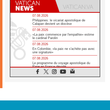
07.08.2026
Philippines: le vicariat apostolique de
Calapan devient un diocèse
07.08.2026
«La paix commence par l'empathie» estime
le cardinal Parolin
07.08.2026
En Colombie, «la paix ne s'achète pas avec
une signature»
07.08.2026
Le programme du voyage apostolique du
Pape en France dévoilé
07.08.2026
1ère Conférence continentale sur l'éducation
catholique en Afrique
07.08.2026
Un logo symbolique pour la venue du Pape
en France
07.08.2026
Cardinal Rossi: «La venue du Pape Léon en
Argentine est un hommage à François»