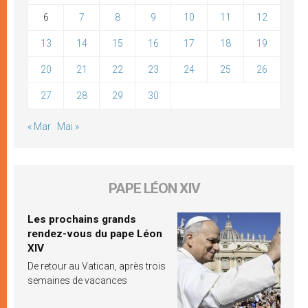
6
7
8
9
10
11
12
13
14
15
16
17
18
19
20
21
22
23
24
25
26
27
28
29
30
« Mar
Mai »
PAPE LÉON XIV
Les prochains grands
rendez-vous du pape Léon
XIV
De retour au Vatican, après trois
semaines de vacances