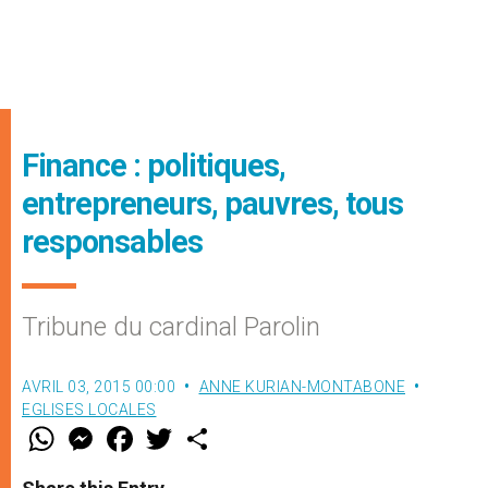
Finance : politiques,
entrepreneurs, pauvres, tous
responsables
Tribune du cardinal Parolin
AVRIL 03, 2015 00:00
ANNE KURIAN-MONTABONE
EGLISES LOCALES
W
M
F
T
S
h
e
a
w
h
a
s
c
i
a
t
s
e
t
r