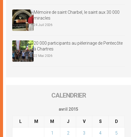
Mémoire de saint Charbel, le saint aux 30 000
miracles
24 Juil 2026
20 000 participants au pèlerinage de Pentecôte
à Chartres
22 Mai 2026
CALENDRIER
avril 2015
L
M
M
J
V
S
D
1
2
3
4
5