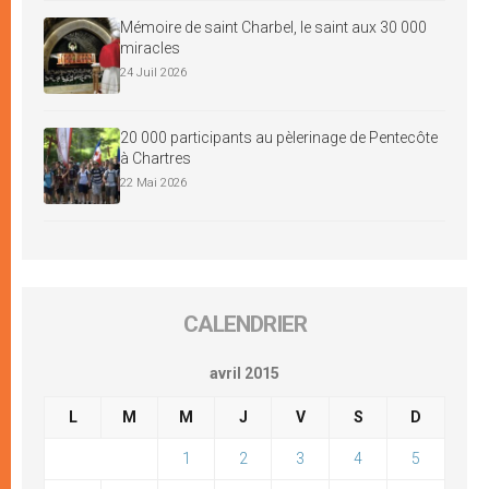
Mémoire de saint Charbel, le saint aux 30 000
miracles
24 Juil 2026
20 000 participants au pèlerinage de Pentecôte
à Chartres
22 Mai 2026
CALENDRIER
avril 2015
L
M
M
J
V
S
D
1
2
3
4
5