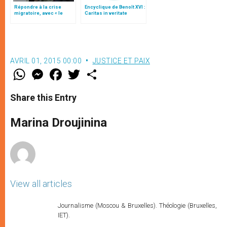
Répondre à la crise
Encyclique de Benoît XVI :
migratoire, avec « le
Caritas in veritate
style de l’humanité »!
(texte complet)
AVRIL 01, 2015 00:00
JUSTICE ET PAIX
W
M
F
T
S
h
e
a
w
h
a
s
c
i
a
t
s
e
t
r
Share this Entry
s
e
b
t
e
A
n
o
e
p
g
o
r
Marina Droujinina
p
e
k
r
View all articles
Journalisme (Moscou & Bruxelles). Théologie (Bruxelles,
IET).