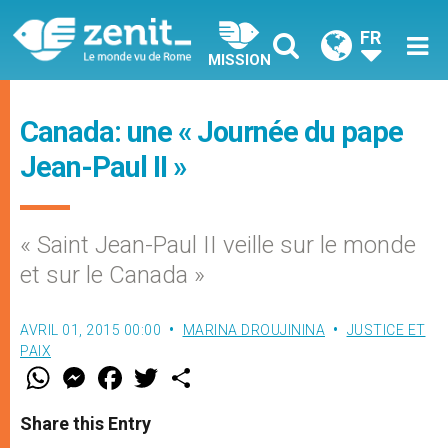
FR
MISSION
Canada: une « Journée du pape
Jean-Paul II »
« Saint Jean-Paul II veille sur le monde
et sur le Canada »
AVRIL 01, 2015 00:00
MARINA DROUJININA
JUSTICE ET
PAIX
W
M
F
T
S
h
e
a
w
h
a
s
c
i
a
t
s
e
t
r
Share this Entry
s
e
b
t
e