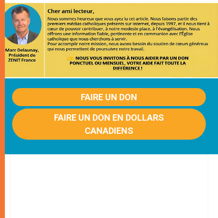
FAIRE UN DON
FAIRE UN DON EN DOLLARS
CANADIENS