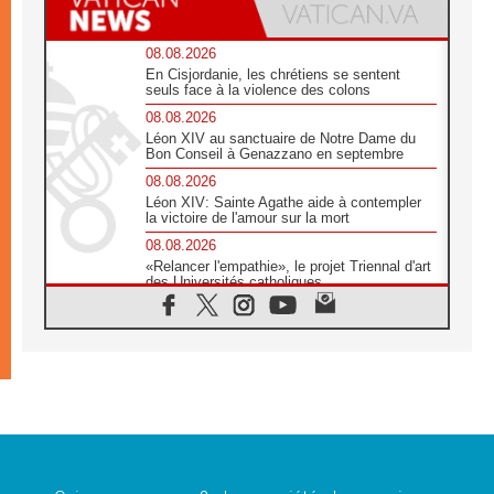
08.08.2026
En Cisjordanie, les chrétiens se sentent
seuls face à la violence des colons
08.08.2026
Léon XIV au sanctuaire de Notre Dame du
Bon Conseil à Genazzano en septembre
08.08.2026
Léon XIV: Sainte Agathe aide à contempler
la victoire de l'amour sur la mort
08.08.2026
«Relancer l'empathie», le projet Triennal d'art
des Universités catholiques
08.08.2026
Signis 2026, donner la parole aux religieuses
catholiques
08.08.2026
Au Bangladesh, l'Église accompagne les
Dalits sur le chemin de la dignité
07.08.2026
Philippines: le vicariat apostolique de
Calapan devient un diocèse