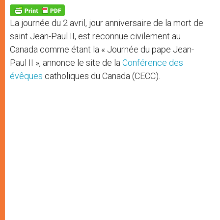
A
n
o
e
p
g
o
r
p
e
k
La journée du 2 avril, jour anniversaire de la mort de
r
saint Jean-Paul II, est reconnue civilement au
Canada comme étant la « Journée du pape Jean-
Paul II », annonce le site de la
Conférence des
évêques
catholiques du Canada (CECC).