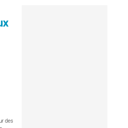
ux
eur des