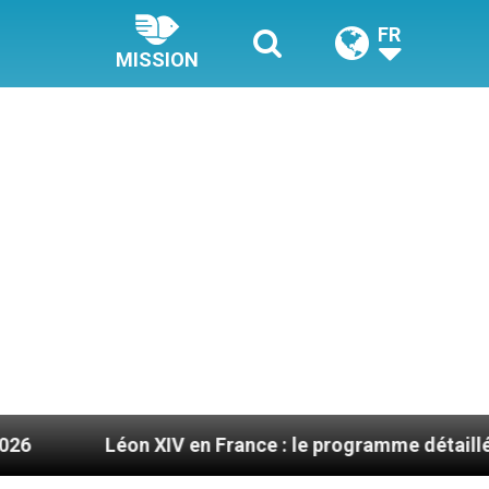
FR
MISSION
on XIV en France : le programme détaillé de sa visite