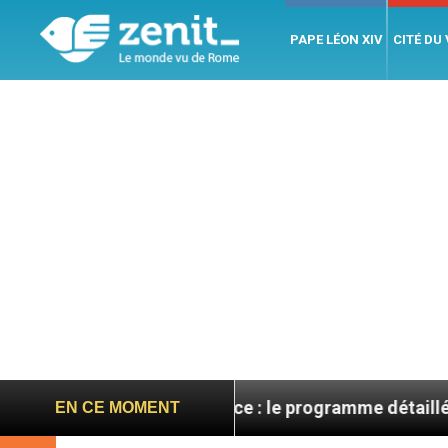
PAPE LÉON XIV
CITÉ DU
on XIV en France : le programme détaillé de sa visite e
EN CE MOMENT