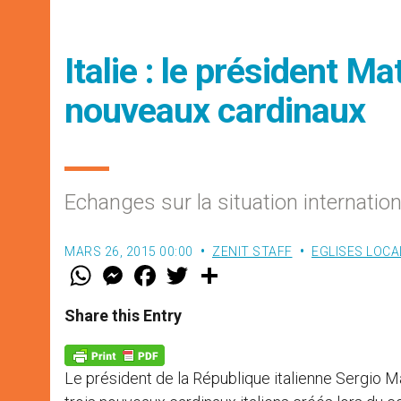
Italie : le président M
nouveaux cardinaux
Echanges sur la situation internationa
MARS 26, 2015 00:00
ZENIT STAFF
EGLISES LOCA
W
M
F
T
S
h
e
a
w
h
a
s
c
i
a
t
s
e
t
r
Share this Entry
s
e
b
t
e
A
n
o
e
p
g
o
r
p
e
k
Le président de la République italienne Sergio Ma
r