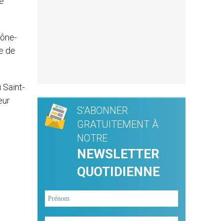
le
cône-
e de
 Saint-
eur
S'ABONNER
GRATUITEMENT À
NOTRE
NEWSLETTER
QUOTIDIENNE