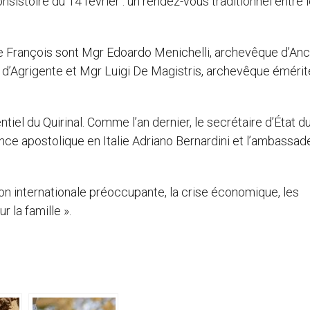
nsistoire du 14 février : un rendez-vous traditionnel entre 
e François sont Mgr Edoardo Menichelli, archevêque d’An
’Agrigente et Mgr Luigi De Magistris, archevêque émérit
tiel du Quirinal. Comme l’an dernier, le secrétaire d’État du
nonce apostolique en Italie Adriano Bernardini et l’ambassad
n internationale préoccupante, la crise économique, les
 la famille ».