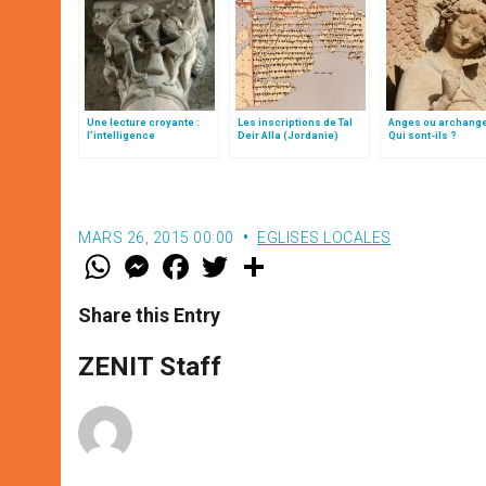
Une lecture croyante :
Les inscriptions de Tal
Anges ou archang
l’intelligence
Deir Alla (Jordanie)
Qui sont-ils ?
typologique des deux
Testaments
MARS 26, 2015 00:00
EGLISES LOCALES
W
M
F
T
S
h
e
a
w
h
a
s
c
i
a
t
s
e
t
r
Share this Entry
s
e
b
t
e
A
n
o
e
p
g
o
r
ZENIT Staff
p
e
k
r