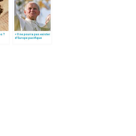
es ?
« Il ne pourra pas exister
d’Europe pacifique
sans… »: l’Ukraine, dans
la vision de Jean-Paul II