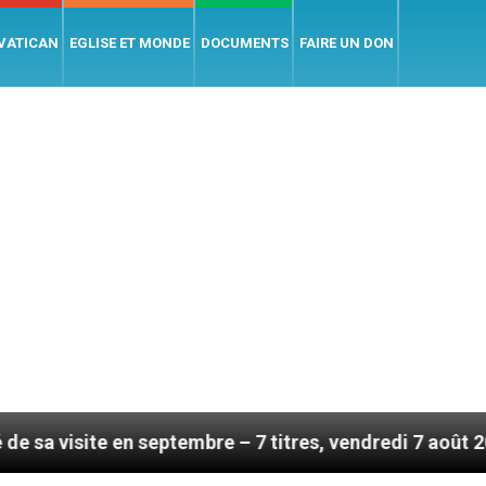
 VATICAN
EGLISE ET MONDE
DOCUMENTS
FAIRE UN DON
n septembre – 7 titres, vendredi 7 août 2026
Lé