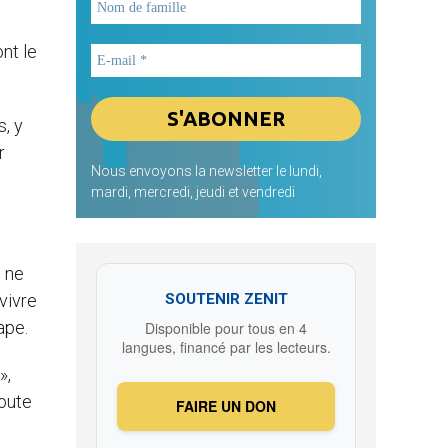
nt le
s, y
r
Nous envoyons la newsletter le lundi,
mardi, mercredi, jeudi et vendredi
e ne
 vivre
SOUTENIR ZENIT
ape.
Disponible pour tous en 4
langues, financé par les lecteurs.
»,
toute
FAIRE UN DON