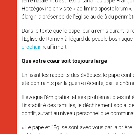
terre natale » : c’est l’exhortation du pape Fran
Herzégovine en visite « ad limina apostolorum », 
élargir la présence de l’Église au-delà du périmètr
Dans le texte que le pape leur a remis durant la re
l’Église de Rome » à l’égard du peuple bosniaque
prochain
», affirme-t-il.
Que votre cœur soit toujours large
En lisant les rapports des évêques, le pape confie
été contraints par la guerre récente, par le chôm
Il évoque l’émigration et ses problématiques inhéren
l’instabilité des familles, le déchirement social
conflit, autant au niveau personnel que communau
« Le pape et l’Église sont avec vous par la prièr