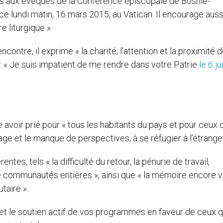
çois aux évêques de la Conférence épiscopale de Bosnie-
ce lundi matin, 16 mars 2015, au Vatican. Il encourage aussi
e liturgique ».
ncontre, il exprime « la charité, l’attention et la proximité 
 : « Je suis impatient de me rendre dans votre Patrie
le 6 ju
 avoir prié pour « tous les habitants du pays et pour ceux 
age et le manque de perspectives, à se réfugier à l’étranger
tes, tels « la difficulté du retour, la pénurie de travail,
 de communautés entières », ainsi que « la mémoire encore v
taire ».
e et le soutien actif de vos programmes en faveur de ceux q