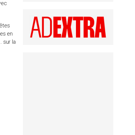
vec
 êtes
tes en
 sur la