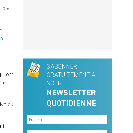
 à «
de
in
S'ABONNER
qui ont
GRATUITEMENT À
 ».
NOTRE
NEWSLETTER
QUOTIDIENNE
ive du
ui