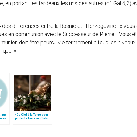
en portant les fardeaux les uns des autres (cf. Gal 6,2) a
à » des différences entre la Bosnie et l’Herzégovine : « Vous
ques en communion avec le Successeur de Pierre… Vous ê
union doit être poursuivie fermement à tous les niveaux…
ique. »
, aux
«Du Ciel à la Terre pour
onnes
porter la Terre au Ciel»,
par Mgr Francesco Follo
e