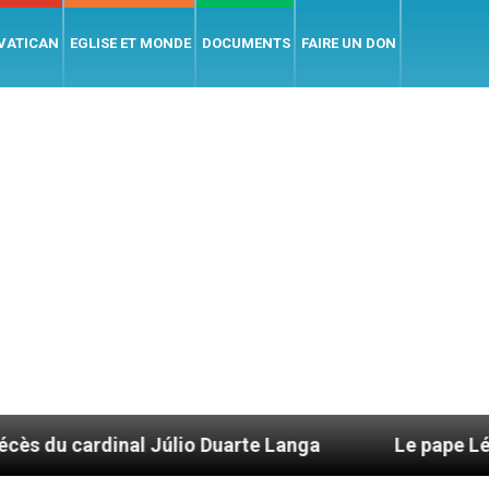
 VATICAN
EGLISE ET MONDE
DOCUMENTS
FAIRE UN DON
nal Júlio Duarte Langa
Le pape Léon XIV évoq