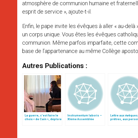
atmosphère de communion humaine et fraternelle, 
esprit de service », ajoute-t-il.
Enfin, le pape invite les évêques à aller « au-del
un corps unique. Vous êtes les évêques catholi
communion. Même parfois imparfaite, cette comm
base de l’appartenance au même Collège apostol
Autres Publications :
La guerre, c’est faire le
Instrumentum laboris –
Lettre aux évêques
choix « de Caïn », déplore
XIème Assemblée
prêtres, aux pers
le pape François
Générale Ordinaire du
consacrées et aux
Synode des Évêques
fidèles de l'Église
catholique en Chin