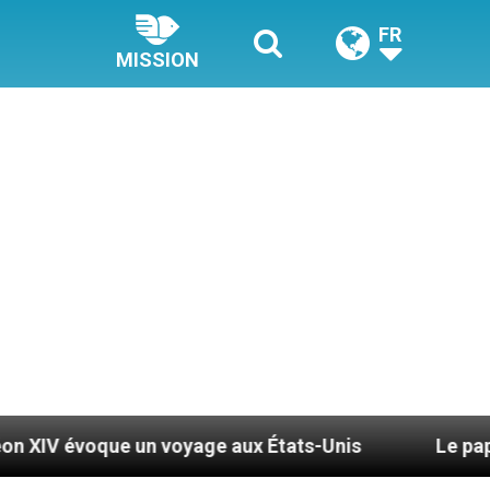
FR
MISSION
ue un voyage aux États-Unis
Le pape Léon XIV s