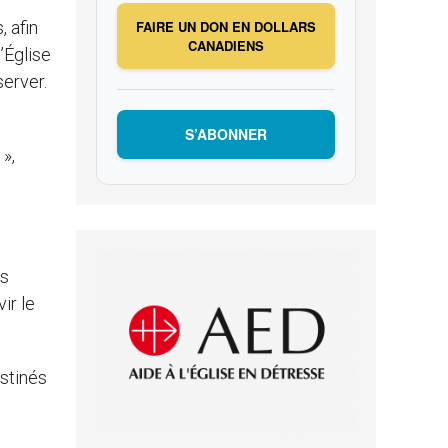
 afin
FAIRE UN DON EN DOLLARS
CANADIENS
’Église
server.
S’ABONNER
»,
us
ir le
estinés
e