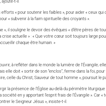
ajoute-t-il.
fforts « pour soutenir les faibles », pour aider « ceux qui o
pour « subvenir à la faim spirituelle des croyants ».
e », il souligne le devoir des évêques « d’être pères de tou
a crise actuelle » : « Que votre cœur soit toujours large pou
ccueillir chaque être humain. »
rir, à refléter dans le monde la lumière de l’Évangile; ell
s elle doit « sortir de son “enclos”, ferme dans la foi, pour
ire, celle du Christ, Sauveur de tout homme », poursuit le p
rgir la présence de l’Église au-delà du périmètre liturgique 
 société en y apportant l’esprit frais de l’Évangile ». Car « 
rer le Seigneur Jésus », insiste-t-il.