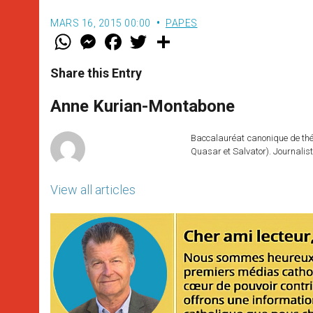
MARS 16, 2015 00:00
PAPES
W
M
F
T
S
h
e
a
w
h
a
s
c
i
a
t
s
e
t
r
Share this Entry
s
e
b
t
e
A
n
o
e
p
g
o
r
Anne Kurian-Montabone
p
e
k
r
Baccalauréat canonique de théo
Quasar et Salvator). Journalist
View all articles