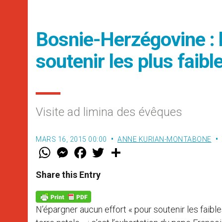
Bosnie-Herzégovine : l
soutenir les plus faibl
Visite ad limina des évêques
MARS 16, 2015 00:00
ANNE KURIAN-MONTABONE
W
M
F
T
S
h
e
a
w
h
a
s
c
i
a
t
s
e
t
r
Share this Entry
s
e
b
t
e
A
n
o
e
p
g
o
r
p
e
k
N’épargner aucun effort « pour soutenir les faibles
r