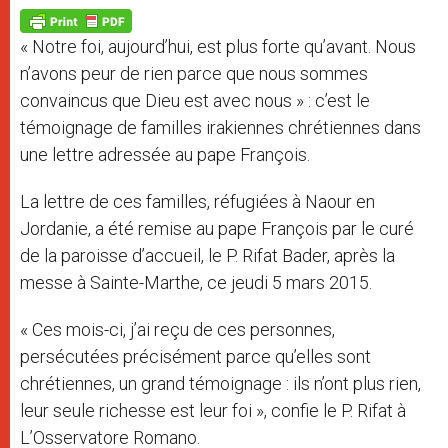
A
n
o
e
p
g
o
r
p
e
k
« Notre foi, aujourd’hui, est plus forte qu’avant. Nous
r
n’avons peur de rien parce que nous sommes
convaincus que Dieu est avec nous » : c’est le
témoignage de familles irakiennes chrétiennes dans
une lettre adressée au pape François.
La lettre de ces familles, réfugiées à Naour en
Jordanie, a été remise au pape François par le curé
de la paroisse d’accueil, le P. Rifat Bader, après la
messe à Sainte-Marthe, ce jeudi 5 mars 2015.
« Ces mois-ci, j’ai reçu de ces personnes,
persécutées précisément parce qu’elles sont
chrétiennes, un grand témoignage : ils n’ont plus rien,
leur seule richesse est leur foi », confie le P. Rifat à
L’Osservatore Romano.