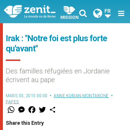
FR
MISSION
Irak : "Notre foi est plus forte
qu'avant"
Des familles réfugiées en Jordanie
écrivent au pape
MARS 05, 2015 00:00
ANNE KURIAN-MONTABONE
PAPES
W
M
F
T
S
h
e
a
w
h
a
s
c
i
a
t
s
e
t
r
Share this Entry
s
e
b
t
e