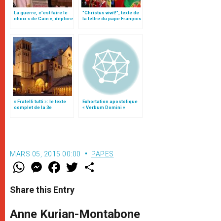
La guerre, c’est faire le
"Christus vivit!", texte de
choix « de Caïn », déplore
la lettre du pape François
le pape François
aux jeunes du monde
« Fratelli tutti »: le texte
Exhortation apostolique
complet de la 3e
« Verbum Domini »
encyclique du pape
François
MARS 05, 2015 00:00
PAPES
W
M
F
T
S
h
e
a
w
h
a
s
c
i
a
t
s
e
t
r
Share this Entry
s
e
b
t
e
A
n
o
e
p
g
o
r
Anne Kurian-Montabone
p
e
k