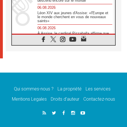
descend encore sur le monde
06.08.2026
Léon XIV aux jeunes d'Assise: «l'Europe et
le monde cherchent en vous de nouveaux
saints»
06.08.2026
À Assise, le cardinal Pizzaballa affirme que
«les chrétiens veulent la paix»
06.08.2026
Au Mexique, le cardinal Parolin invite à être
aux côtés des marginalisées
06.08.2026
À Assise, le Pape invite les jeunes à
«construire la civilisation de l'amour»
05.08.2026
La visite du Pape en Argentine portera «un
message de paix et de dignité humaine»
Qui sommes-nous ?
La propriété
Les services
05.08.2026
Mentions Legales
Droits d’auteur
Contactez-nous
«La visite du Pape en Uruguay renforcera
l'espérance» affirme Mgr Tróccoli
05.08.2026
Le nonce en Ukraine: «Il est inquiétant
d'entendre ceux qui bénissent la guerre»
05.08.2026