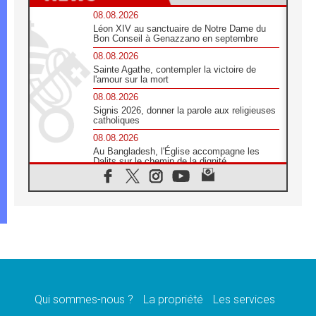
08.08.2026
Léon XIV au sanctuaire de Notre Dame du
Bon Conseil à Genazzano en septembre
08.08.2026
Sainte Agathe, contempler la victoire de
l'amour sur la mort
08.08.2026
Signis 2026, donner la parole aux religieuses
catholiques
08.08.2026
Au Bangladesh, l'Église accompagne les
Dalits sur le chemin de la dignité
07.08.2026
Philippines: le vicariat apostolique de
Calapan devient un diocèse
07.08.2026
Congo-Brazzaville: le 15 août, entre solennité
de l'Assomption et mémoire nationale
07.08.2026
«La paix commence par l'empathie» estime
le cardinal Parolin
Qui sommes-nous ?
La propriété
Les services
07.08.2026
En Colombie, «la paix ne s'achète pas avec