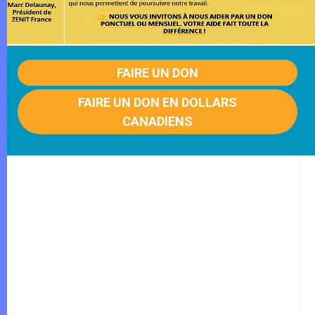
FAIRE UN DON
FAIRE UN DON EN DOLLARS
CANADIENS