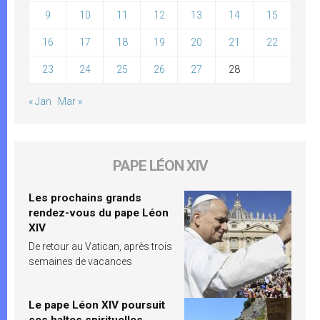
9
10
11
12
13
14
15
16
17
18
19
20
21
22
23
24
25
26
27
28
« Jan
Mar »
PAPE LÉON XIV
Les prochains grands
rendez-vous du pape Léon
XIV
De retour au Vatican, après trois
semaines de vacances
Le pape Léon XIV poursuit
ses haltes spirituelles