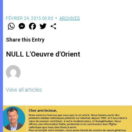
FÉVRIER 24, 2015 00:00
ARCHIVES
W
M
F
T
S
h
e
a
w
h
a
s
c
i
a
t
s
e
t
r
Share this Entry
s
e
b
t
e
A
n
o
e
p
g
o
r
NULL L'Oeuvre d'Orient
p
e
k
r
View all articles