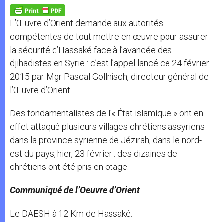
A
n
o
e
p
g
o
r
p
e
k
L’Œuvre d’Orient demande aux autorités
r
compétentes de tout mettre en œuvre pour assurer
la sécurité d’Hassaké face à l’avancée des
djihadistes en Syrie : c’est l’appel lancé ce 24 février
2015 par Mgr Pascal Gollnisch, directeur général de
l’Œuvre d’Orient.
Des fondamentalistes de l’« État islamique » ont en
effet attaqué plusieurs villages chrétiens assyriens
dans la province syrienne de Jézirah, dans le nord-
est du pays, hier, 23 février : des dizaines de
chrétiens ont été pris en otage.
Communiqué de l’Oeuvre d’Orient
Le DAESH à 12 Km de Hassaké.