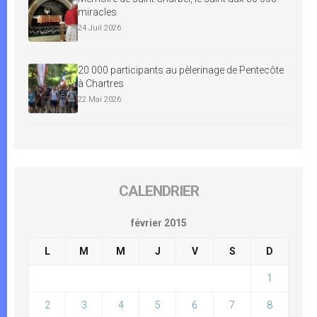
miracles
24 Juil 2026
20 000 participants au pèlerinage de Pentecôte
à Chartres
22 Mai 2026
CALENDRIER
février 2015
L
M
M
J
V
S
D
1
2
3
4
5
6
7
8