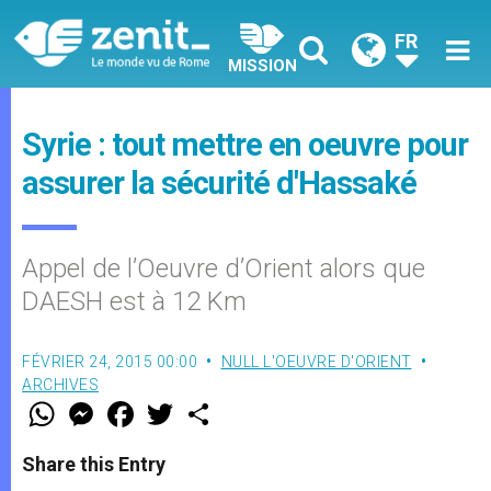
FR
MISSION
Syrie : tout mettre en oeuvre pour
assurer la sécurité d'Hassaké
Appel de l’Oeuvre d’Orient alors que
DAESH est à 12 Km
FÉVRIER 24, 2015 00:00
NULL L'OEUVRE D'ORIENT
ARCHIVES
W
M
F
T
S
h
e
a
w
h
a
s
c
i
a
t
s
e
t
r
Share this Entry
s
e
b
t
e