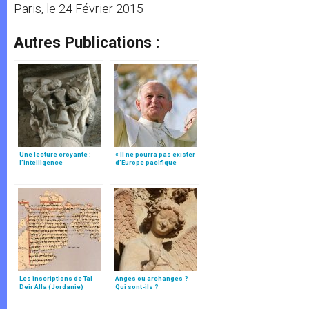
Paris, le 24 Février 2015
Autres Publications :
Une lecture croyante :
« Il ne pourra pas exister
l’intelligence
d’Europe pacifique
typologique des deux
sans… »: l’Ukraine, dans
Testaments
la vision de Jean-Paul II
Les inscriptions de Tal
Anges ou archanges ?
Deir Alla (Jordanie)
Qui sont-ils ?