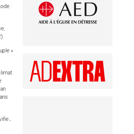
sode :
ce,
).
uple »
climat
e
ean
sans
fie ;