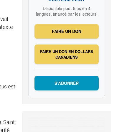
Disponible pour tous en 4
langues, financé par les lecteurs.
vait
ntexte
FAIRE UN DON
FAIRE UN DON EN DOLLARS
CANADIENS
S’ABONNER
sus est
. Saint
orité