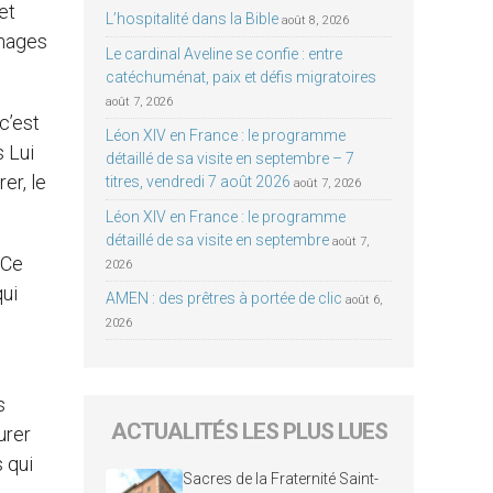
et
L’hospitalité dans la Bible
août 8, 2026
nnages
Le cardinal Aveline se confie : entre
catéchuménat, paix et défis migratoires
août 7, 2026
c’est
Léon XIV en France : le programme
s Lui
détaillé de sa visite en septembre – 7
er, le
titres, vendredi 7 août 2026
août 7, 2026
Léon XIV en France : le programme
détaillé de sa visite en septembre
août 7,
 Ce
2026
qui
AMEN : des prêtres à portée de clic
août 6,
2026
s
ACTUALITÉS LES PLUS LUES
urer
 qui
Sacres de la Fraternité Saint-