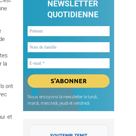
 C’est
NEWSLETTER
vine
QUOTIDIENNE
e
 de
ètes
r la
ls ont
avec
Nous envoyons la newsletter le lundi,
mardi, mercredi, jeudi et vendredi
hui et
SOUTENIR ZENIT