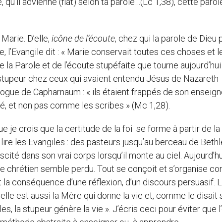
e, qu’il advienne (fiat) selon ta parole…(Lc 1,38), cette paro
arie. D’elle,
icône de l’écoute
, chez qui la parole de Dieu p
l’Evangile dit : « Marie conservait toutes ces choses et l
e la Parole et de l’écoute stupéfaite que tourne aujourd’hui
e stupeur chez ceux qui avaient entendu Jésus de Nazareth
gogue de Capharnaüm : « ils étaient frappés de son ensei
té, et non pas comme les scribes » (Mc 1,28).
e je crois que la certitude de la foi se forme à partir de la
e lire les Evangiles : des pasteurs jusqu’au berceau de Beth
cité dans son vrai corps lorsqu’il monte au ciel. Aujourd’hu
om de chrétien semble perdu. Tout se conçoit et s’organise c
t la conséquence d’une réflexion, d’un discours persuasif. L
 elle est aussi la Mère qui donne la vie et, comme le disait 
 la stupeur génère la vie ». J’écris ceci pour éviter que l