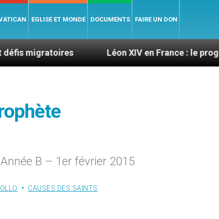
 VATICAN
EGLISE ET MONDE
DOCUMENTS
FAIRE UN DON
atoires
Léon XIV en France : le programme détai
prophète
Année B – 1er février 2015
FOLLO
CAUSES DES SAINTS