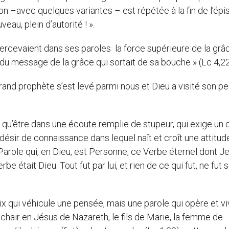
 –avec quelques variantes – est répétée à la fin de l’épi
au, plein d’autorité ! ».
 percevaient dans ses paroles la force supérieure de la grâ
t du message de la grâce qui sortait de sa bouche » (Lc 4,22
grand prophète s’est levé parmi nous et Dieu a visité son pe
qu’être dans une écoute remplie de stupeur, qui exige un 
 désir de connaissance dans lequel naît et croît une attitud
a Parole qui, en Dieu, est Personne, ce Verbe éternel dont J
erbe était Dieu. Tout fut par lui, et rien de ce qui fut, ne fut 
 qui véhicule une pensée, mais une parole qui opère et vivi
e chair en Jésus de Nazareth, le fils de Marie, la femme de