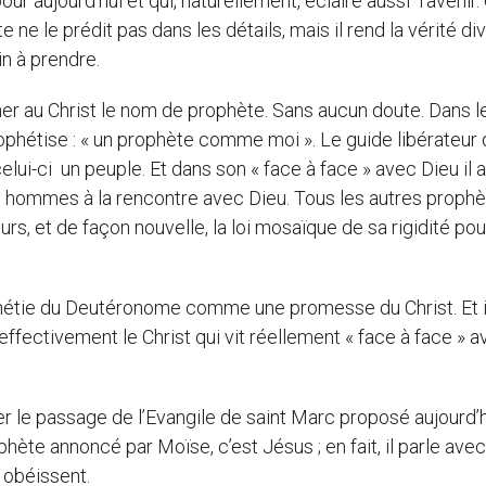
our aujourd’hui et qui, naturellement, éclaire aussi l’avenir.
e ne le prédit pas dans les détails, mais il rend la vérité di
in à prendre.
er au Christ le nom de prophète. Sans aucun doute. Dans l
ophétise : « un prophète comme moi ». Le guide libérateur
celui-ci un peuple. Et dans son « face à face » avec Dieu il a
 hommes à la rencontre avec Dieu. Tous les autres proph
rs, et de façon nouvelle, la loi mosaïque de sa rigidité pou
phétie du Deutéronome comme une promesse du Christ. Et i
 effectivement le Christ qui vit réellement « face à face » 
ter le passage de l’Evangile de saint Marc proposé aujourd’
ète annoncé par Moïse, c’est Jésus ; en fait, il parle avec
i obéissent.