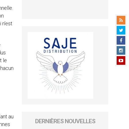
nelle.
on
 n’est
e
lus
t le
 chacun
ant au
DERNIÈRES NOUVELLES
onnes