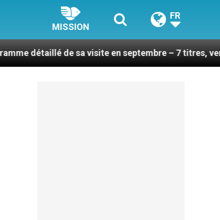
FR
MISSION
llé de sa visite en septembre – 7 titres, vendredi 7 ao