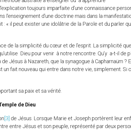
e méthode abstraite à enseigner ou à apprendre
explication toujours imparfaite d’une connaissance person
ns l’enseignement d’une doctrine mais dans la manifestati
 « il peut exister une idolâtrie de la Parole et du parler qui
ce de la simplicité du cœur et de l’esprit. La simplicité qu
u’utilise Dieu pour venir à notre rencontre. Qu’y a-t-il de p
n de Jésus à Nazareth, que la synagogue à Capharnaüm ? E
st un fait nouveau qui entre dans notre vie, simplement. Si
portant sa paix et sa vérité.
Temple de Dieu
on
[3]
de Jésus. Lorsque Marie et Joseph portèrent leur enf
ntre entre Jésus et son peuple, représenté par deux pers