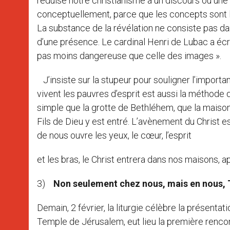
réduise notre christianisme à un discours ou un
conceptuellement, parce que les concepts sont l’
La substance de la révélation ne consiste pas da
d’une présence. Le cardinal Henri de Lubac a écrit :
pas moins dangereuse que celle des images ».
J’insiste sur la stupeur pour souligner l’importan
vivent les pauvres d’esprit est aussi la méthode q
simple que la grotte de Bethléhem, que la maiso
Fils de Dieu y est entré. L’avènement du Christ e
de nous ouvre les yeux, le cœur, l’esprit
et les bras, le Christ entrera dans nos maisons, ap
3)
Non seulement chez nous, mais en nous, 
Demain, 2 février, la liturgie célèbre la présentati
Temple de Jérusalem, eut lieu la première renco