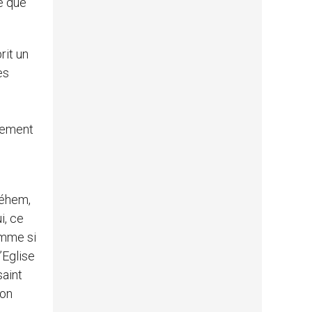
le que
rit un
es
gnement
léhem,
i, ce
omme si
’Eglise
saint
’on