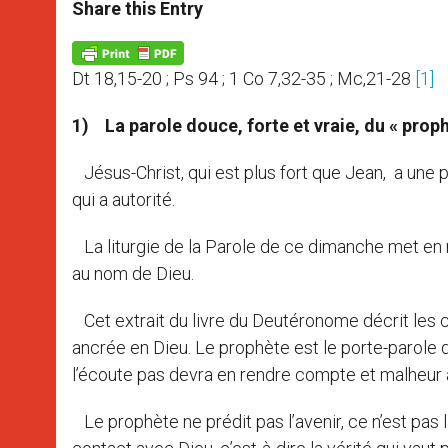
t
s
e
t
r
Share this Entry
s
e
b
t
e
A
n
o
e
p
g
o
r
p
e
k
Dt 18,15-20 ; Ps 94 ; 1 Co 7,32-35 ; Mc,21-28
[1]
r
1)
La parole douce, forte et vraie, du « prop
Jésus-Christ, qui est plus fort que Jean, a une
qui a autorité.
La liturgie de la Parole de ce dimanche met en re
au nom de Dieu.
Cet extrait du livre du Deutéronome décrit les 
ancrée en Dieu. Le prophète est le porte-parole de
l’écoute pas devra en rendre compte et malheur à 
Le prophète ne prédit pas l’avenir, ce n’est pas là 