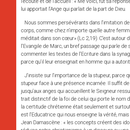
l’écoute et de l’accueil : « Me voici, fut sa répons
lui apportait l’Ange qui parlait de la part de Dieu.
Nous sommes persévérants dans l’imitation de M
corps, comme chez n’importe quelle autre femme, 
méditait dans son cœur» (Lc 2,19). C’est autour d
l’Evangile de Marc, un bref passage qui parle d
commenter les textes de l’Ecriture dans la syna
parce qu’il leur enseignait en homme qui a autori
J’insiste sur l’importance de la stupeur, parce qu
stupeur face à une présence incarnée. Il suffit d
jusqu’aux anges qui accueillent le Seigneur ressus
trait distinctif de la foi de celui qui porte le n
la certitude chrétienne était seulement et surtou
est l’Educatrice qui nous enseigne la vérité, mais
Jean Damascène : « les concepts créent des idoles,