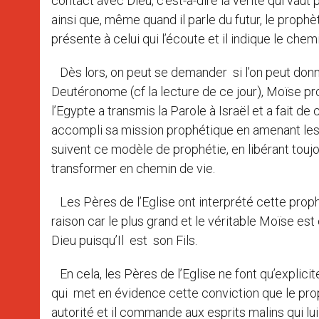
contact avec Dieu, c’est-à-dire la vérité qui vaut p
ainsi que, même quand il parle du futur, le prophèt
présente à celui qui l’écoute et il indique le chem
Dès lors, on peut se demander si l’on peut donn
Deutéronome (cf la lecture de ce jour), Moïse pr
l’Egypte a transmis la Parole à Israël et a fait de 
accompli sa mission prophétique en amenant les
suivent ce modèle de prophétie, en libérant toujou
transformer en chemin de vie.
Les Pères de l’Eglise ont interprété cette pro
raison car le plus grand et le véritable Moïse est
Dieu puisqu’Il est son Fils.
En cela, les Pères de l’Eglise ne font qu’explici
qui met en évidence cette conviction que le proph
autorité et il commande aux esprits malins qui lu