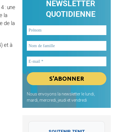
NEWSLETTER
4 : une
QUOTIDIENNE
e la
e de la
) et à
Nous envoyons la newsletter le lundi,
mardi, mercredi, jeudi et vendredi
SOUTENIR ZENIT