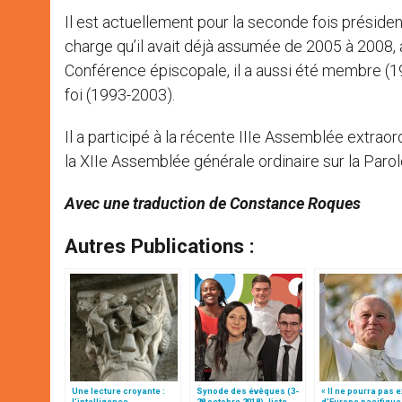
Il est actuellement pour la seconde fois présid
charge qu’il avait déjà assumée de 2005 à 2008, a
Conférence épiscopale, il a aussi été membre (1
foi (1993-2003).
Il a participé à la récente IIIe Assemblée extrao
la XIIe Assemblée générale ordinaire sur la Paro
Avec une traduction de Constance Roques
Autres Publications :
Une lecture croyante :
Synode des évêques (3-
« Il ne pourra pas e
l’intelligence
28 octobre 2018), liste
d’Europe pacifique