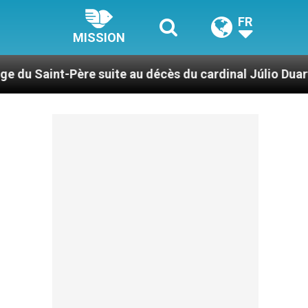
FR
MISSION
suite au décès du cardinal Júlio Duarte Langa