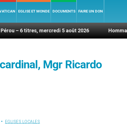
 VATICAN
EGLISE ET MONDE
DOCUMENTS
FAIRE UN DON
s, mercredi 5 août 2026
Hommage du Saint-Père 
cardinal, Mgr Ricardo
EGLISES LOCALES