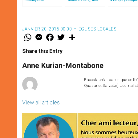
typologique des deux
des participants
sans… »: l’Ukraine
Testaments
la vision de Jean-P
JANVIER 20, 2015 00:00
EGLISES LOCALES
W
M
F
T
S
h
e
a
w
h
a
s
c
i
a
t
s
e
t
r
Share this Entry
s
e
b
t
e
A
n
o
e
p
g
o
r
Anne Kurian-Montabone
p
e
k
r
Baccalauréat canonique de théo
Quasar et Salvator). Journalist
View all articles