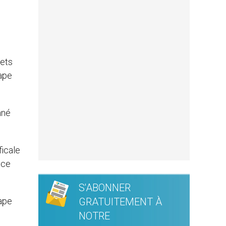
’ets
pape
nné
ficale
nce
S'ABONNER
pape
GRATUITEMENT À
NOTRE