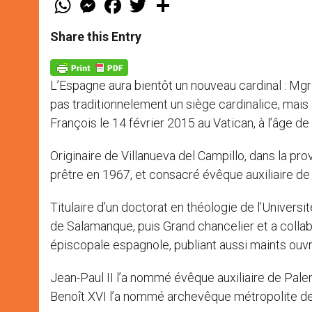
h
e
a
w
h
a
s
c
i
a
t
s
e
t
r
Share this Entry
s
e
b
t
e
A
n
o
e
p
g
o
r
p
e
k
L’Espagne aura bientôt un nouveau cardinal : Mgr
r
pas traditionnelement un siège cardinalice, mais d
François le 14 février 2015 au Vatican, à l’âge de
Originaire de Villanueva del Campillo, dans la pro
prêtre en 1967, et consacré évêque auxiliaire d
Titulaire d’un doctorat en théologie de l’Universi
de Salamanque, puis Grand chancelier et a coll
épiscopale espagnole, publiant aussi maints ouv
Jean-Paul II l’a nommé évêque auxiliaire de Pale
Benoît XVI l’a nommé archevêque métropolite de 