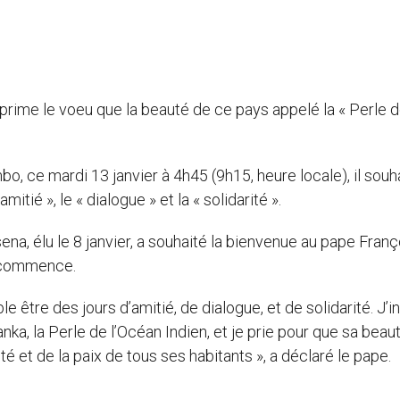
xprime le voeu que la beauté de ce pays appelé la « Perle 
.
o, ce mardi 13 janvier à 4h45 (9h15, heure locale), il souh
itié », le « dialogue » et la « solidarité ».
ena, élu le 8 janvier, a souhaité la bienvenue au pape Franço
 commence.
être des jours d’amitié, de dialogue, et de solidarité. J’
nka, la Perle de l’Océan Indien, et je prie pour que sa beau
é et de la paix de tous ses habitants », a déclaré le pape.