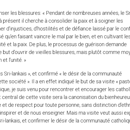
anser les blessures: « Pendant de nombreuses années, le Sr
à présent il cherche à consolider la paix et à soigner les
d’injustices, d’hostilités et de défiance laissé par le conf
é qu’en faisant vaincre le mal par le bien, et en cultivant le
arité et la paix. De plus, le processus de guérison demande
 le but d’ouvrir de vieilles blessures, mais plutôt comme m
et l’unité. »
les Sri-lankais », et confirmé « le désir de la communauté
te société ». Il a en effet indiqué le but de sa visite « past
olique, je suis venu pour rencontrer et encourager les catho
nt central de cette visite sera la canonisation du bienheure
 et de respect pour toute personne, sans distinction d’eth
s inspirer et de nous enseigner. Mais ma visite veut aussi e
s Sri-lankais, et confirmer le désir de la communauté catholi