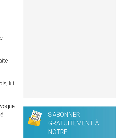
de
aite
is, lui
invoque
S'ABONNER
té
GRATUITEMENT À
NOTRE