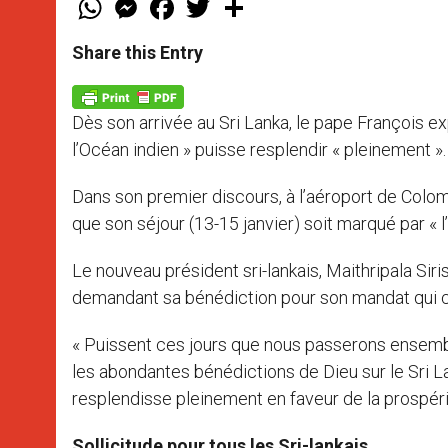
h
e
a
w
h
a
s
c
i
a
t
s
e
t
r
Share this Entry
s
e
b
t
e
A
n
o
e
p
g
o
r
p
e
k
Dès son arrivée au Sri Lanka, le pape François e
r
l’Océan indien » puisse resplendir « pleinement »
Dans son premier discours, à l’aéroport de Colomb
que son séjour (13-15 janvier) soit marqué par « l’am
Le nouveau président sri-lankais, Maithripala Siris
demandant sa bénédiction pour son mandat qui
« Puissent ces jours que nous passerons ensemble 
les abondantes bénédictions de Dieu sur le Sri La
resplendisse pleinement en faveur de la prospérit
Sollicitude pour tous les Sri-lankais