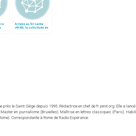
rce
Arrivée au Sri Lanka
a
(4h30): la sollicitude de
l'Eglise pour tous les Sri
Lankais
 près le Saint-Siège depuis 1995. Rédactrice en chef de fr.zenit.org. Elle a lancé 
 Master en journalisme (Bruxelles). Maîtrise en lettres classiques (Paris). Habil
e (Rome). Correspondante à Rome de Radio Espérance.