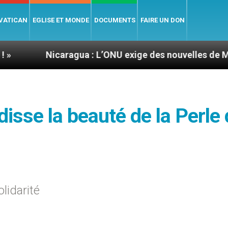
 VATICAN
EGLISE ET MONDE
DOCUMENTS
FAIRE UN DON
icaragua : L’ONU exige des nouvelles de Mgr Mata
disse la beauté de la Perle
lidarité