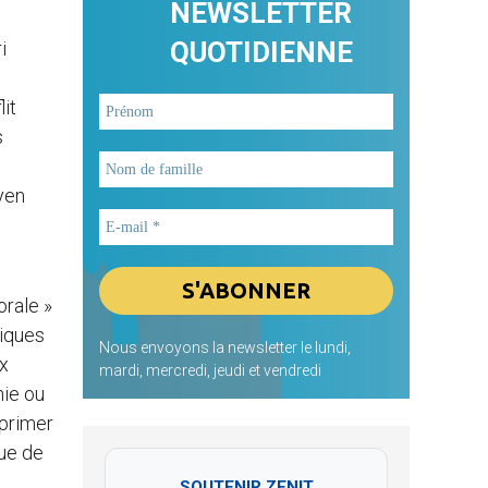
NEWSLETTER
QUOTIDIENNE
i
lit
s
oyen
orale »
liques
Nous envoyons la newsletter le lundi,
ux
mardi, mercredi, jeudi et vendredi
nie ou
xprimer
que de
SOUTENIR ZENIT