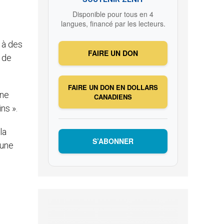
Disponible pour tous en 4
langues, financé par les lecteurs.
 à des
FAIRE UN DON
t de
FAIRE UN DON EN DOLLARS
une
CANADIENS
ns ».
la
S’ABONNER
 une