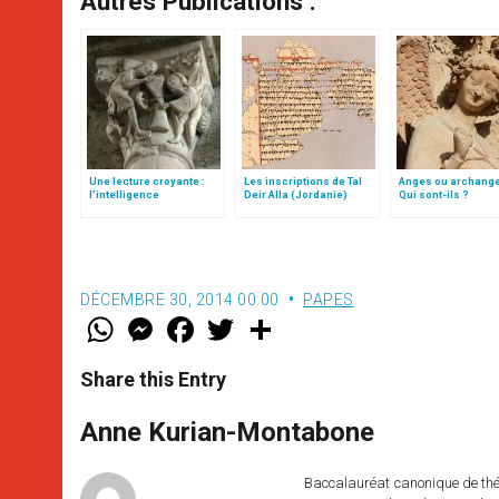
Autres Publications :
Une lecture croyante :
Les inscriptions de Tal
Anges ou archang
l’intelligence
Deir Alla (Jordanie)
Qui sont-ils ?
typologique des deux
Testaments
DÉCEMBRE 30, 2014 00:00
PAPES
W
M
F
T
S
h
e
a
w
h
a
s
c
i
a
t
s
e
t
r
Share this Entry
s
e
b
t
e
A
n
o
e
p
g
o
r
Anne Kurian-Montabone
p
e
k
r
Baccalauréat canonique de théo