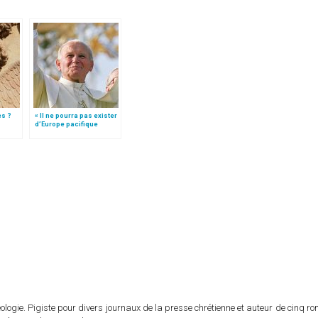
es ?
« Il ne pourra pas exister
d’Europe pacifique
sans… »: l’Ukraine, dans
la vision de Jean-Paul II
logie. Pigiste pour divers journaux de la presse chrétienne et auteur de cinq r