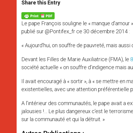
t
s
e
t
r
Share this Entry
s
e
b
t
e
A
n
o
e
p
g
o
r
p
e
k
Le pape François souligne le « manque d’amour » 
r
publié sur @Pontifex_fr ce 30 décembre 2014 :
« Aujourd’hui, on souffre de pauvreté, mais aussi
Devant les Filles de Marie Auxiliatrice (FMA), le
8
société actuelle « on souffre d’indigence mais au
Il avait encouragé à « sortir », à « se mettre en
existentielles, avec une attention préférentielle 
A l’intérieur des communautés, le pape avait a exh
jalousies !… Le plus dangereux c’est le terrori
sur la communauté et qui la détruit. »