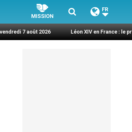
FR
MISSION
ût 2026
Léon XIV en France : le programme déta