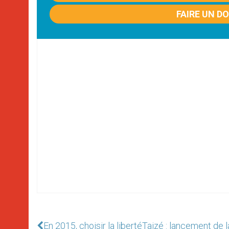
FAIRE UN D
En 2015, choisir la liberté
Taizé : lancement de 