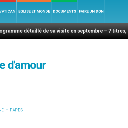
 VATICAN
EGLISE ET MONDE
DOCUMENTS
FAIRE UN DON
llé de sa visite en septembre – 7 titres, vendredi 7 ao
e d'amour
NE
PAPES