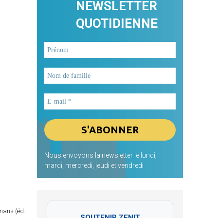
NEWSLETTER
QUOTIDIENNE
Nous envoyons la newsletter le lundi,
mardi, mercredi, jeudi et vendredi
omans (éd.
SOUTENIR ZENIT