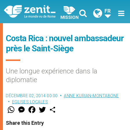
FR
MISSION
Costa Rica : nouvel ambassadeur
près le Saint-Siège
Une longue expérience dans la
diplomatie
DÉCEMBRE 02, 2014 00:00
ANNE KURIAN-MONTABONE
EGLISES LOCALES
W
M
F
T
S
h
e
a
w
h
a
s
c
i
a
t
s
e
t
r
Share this Entry
s
e
b
t
e