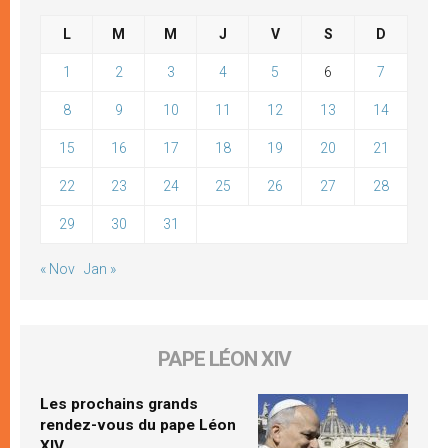
L
M
M
J
V
S
D
1
2
3
4
5
6
7
8
9
10
11
12
13
14
15
16
17
18
19
20
21
22
23
24
25
26
27
28
29
30
31
« Nov
Jan »
PAPE LÉON XIV
Les prochains grands
rendez-vous du pape Léon
XIV