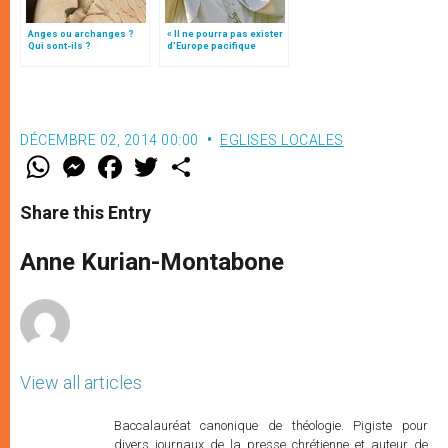
Anges ou archanges ?
« Il ne pourra pas exister
Qui sont-ils ?
d’Europe pacifique
sans… »: l’Ukraine, dans
la vision de Jean-Paul II
DÉCEMBRE 02, 2014 00:00
EGLISES LOCALES
W
M
F
T
S
h
e
a
w
h
a
s
c
i
a
t
s
e
t
r
Share this Entry
s
e
b
t
e
A
n
o
e
p
g
o
r
Anne Kurian-Montabone
p
e
k
r
View all articles
Baccalauréat canonique de théologie. Pigiste pour
divers journaux de la presse chrétienne et auteur de