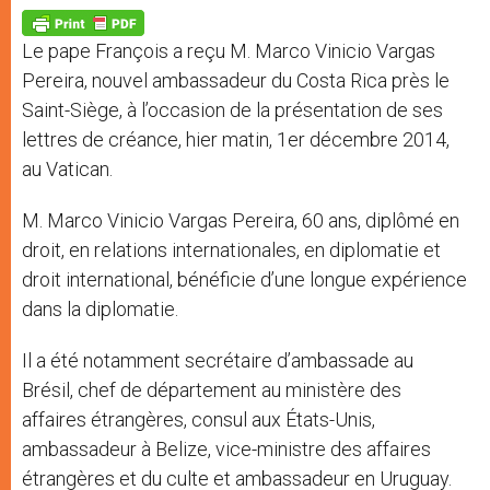
A
n
o
e
p
g
o
r
p
e
k
Le pape François a reçu M. Marco Vinicio Vargas
r
Pereira, nouvel ambassadeur du Costa Rica près le
Saint-Siège, à l’occasion de la présentation de ses
lettres de créance, hier matin, 1er décembre 2014,
au Vatican.
M. Marco Vinicio Vargas Pereira, 60 ans, diplômé en
droit, en relations internationales, en diplomatie et
droit international, bénéficie d’une longue expérience
dans la diplomatie.
Il a été notamment secrétaire d’ambassade au
Brésil, chef de département au ministère des
affaires étrangères, consul aux États-Unis,
ambassadeur à Belize, vice-ministre des affaires
étrangères et du culte et ambassadeur en Uruguay.