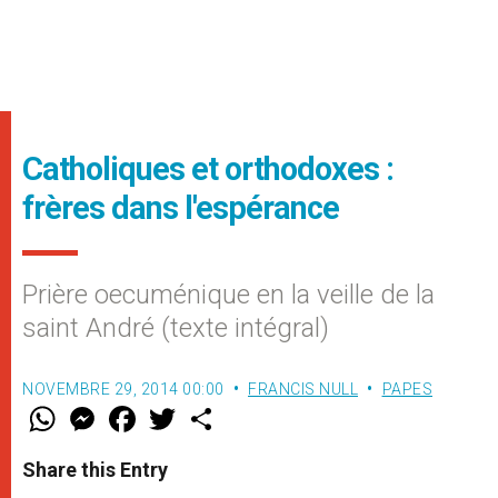
Catholiques et orthodoxes :
frères dans l'espérance
Prière oecuménique en la veille de la
saint André (texte intégral)
NOVEMBRE 29, 2014 00:00
FRANCIS NULL
PAPES
W
M
F
T
S
h
e
a
w
h
a
s
c
i
a
t
s
e
t
r
Share this Entry
s
e
b
t
e