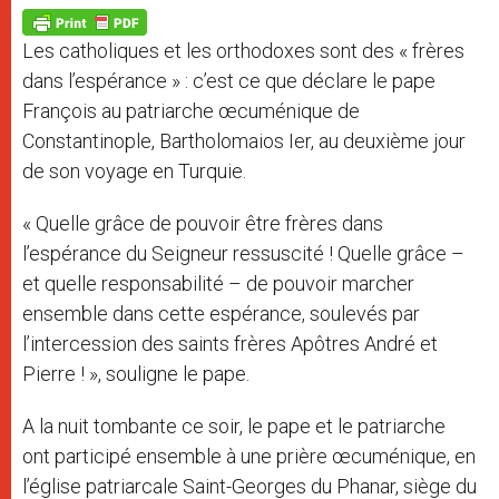
A
n
o
e
p
g
o
r
p
e
k
Les catholiques et les orthodoxes sont des « frères
r
dans l’espérance » : c’est ce que déclare le pape
François au patriarche œcuménique de
Constantinople, Bartholomaios Ier, au deuxième jour
de son voyage en Turquie.
« Quelle grâce de pouvoir être frères dans
l’espérance du Seigneur ressuscité ! Quelle grâce –
et quelle responsabilité – de pouvoir marcher
ensemble dans cette espérance, soulevés par
l’intercession des saints frères Apôtres André et
Pierre ! », souligne le pape.
A la nuit tombante ce soir, le pape et le patriarche
ont participé ensemble à une prière œcuménique, en
l’église patriarcale Saint-Georges du Phanar, siège du