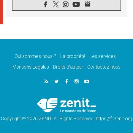
07.08.2026
En Colombie, «la paix ne s'achète pas avec
une signature»
07.08.2026
Le programme du voyage apostolique du
Pape en France dévoilé
07.08.2026
1ère Conférence continentale sur l'éducation
catholique en Afrique
Qui sommes-nous ?
La propriété
Les services
07.08.2026
Un logo symbolique pour la venue du Pape
Mentions Legales
Droits d’auteur
Contactez-nous
en France
07.08.2026
Cardinal Rossi: «La venue du Pape Léon en
Argentine est un hommage à François»
07.08.2026
Hiroshima et Nagasaki, 81 ans après,
lancement des «dix jours de prière pour la
paix»
Copyright © 2026 ZENIT. All Rights Reserved. https://fr.zenit.org