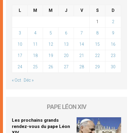
L
M
M
J
V
S
D
1
2
3
4
5
6
7
8
9
10
11
12
13
14
15
16
17
18
19
20
21
22
23
24
25
26
27
28
29
30
« Oct
Déc »
PAPE LÉON XIV
Les prochains grands
rendez-vous du pape Léon
XIV