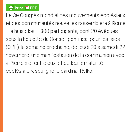
A
n
o
e
p
g
o
r
p
e
k
Le 3e Congrès mondial des mouvements ecclésiaux
r
et des communautés nouvelles rassemblera à Rome
– à huis clos – 300 participants, dont 20 évêques,
sous la houlette du Conseil pontifical pour les laïcs
(CPL), la semaine prochaine, de jeudi 20 à samedi 22
novembre: une manifestation de la communion avec
« Pierre » et entre eux, et de leur « maturité
ecclésiale », souligne le cardinal Rylko.