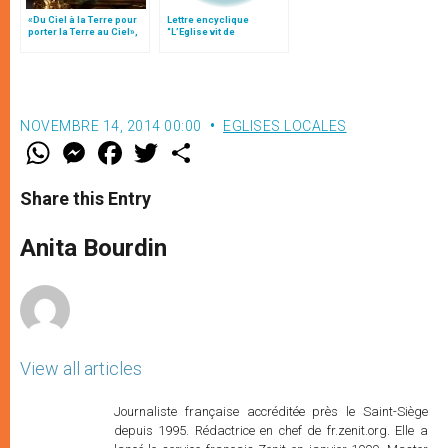
«Du Ciel à la Terre pour
Lettre encyclique
porter la Terre au Ciel»,
“L’Eglise vit de
par Mgr Francesco Follo
l’Eucharistie”
NOVEMBRE 14, 2014 00:00
EGLISES LOCALES
W
M
F
T
S
h
e
a
w
h
a
s
c
i
a
t
s
e
t
r
Share this Entry
s
e
b
t
e
A
n
o
e
p
g
o
r
Anita Bourdin
p
e
k
r
View all articles
Journaliste française accréditée près le Saint-Siège
depuis 1995. Rédactrice en chef de fr.zenit.org. Elle a