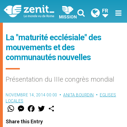
FR
MISSION
La "maturité ecclésiale" des
mouvements et des
communautés nouvelles
Présentation du IIIe congrès mondial
NOVEMBRE 14, 2014 00:00
ANITA BOURDIN
EGLISES
LOCALES
W
M
F
T
S
h
e
a
w
h
a
s
c
i
a
t
s
e
t
r
Share this Entry
s
e
b
t
e