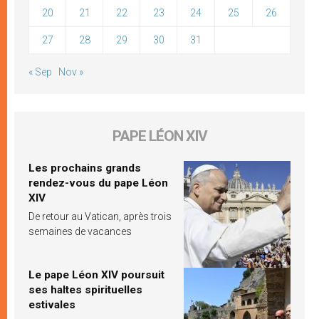
20
21
22
23
24
25
26
27
28
29
30
31
« Sep
Nov »
PAPE LÉON XIV
Les prochains grands
rendez-vous du pape Léon
XIV
De retour au Vatican, après trois
semaines de vacances
Le pape Léon XIV poursuit
ses haltes spirituelles
estivales