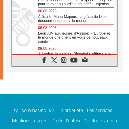
pour relever aujourd'hui les «défis urgents»
06.08.2026
À Sainte-Marie-Majeure, la grâce de Dieu
descend encore sur le monde
06.08.2026
Léon XIV aux jeunes d'Assise: «l'Europe et
le monde cherchent en vous de nouveaux
saints»
06.08.2026
À Assise, le cardinal Pizzaballa affirme que
«les chrétiens veulent la paix»
06.08.2026
Au Mexique, le cardinal Parolin invite à être
aux côtés des marginalisées
06.08.2026
À Assise, le Pape invite les jeunes à
«construire la civilisation de l'amour»
05.08.2026
La visite du Pape en Argentine portera «un
message de paix et de dignité humaine»
Qui sommes-nous ?
La propriété
Les services
05.08.2026
Mentions Legales
Droits d’auteur
Contactez-nous
«La visite du Pape en Uruguay renforcera
l'espérance» affirme Mgr Tróccoli