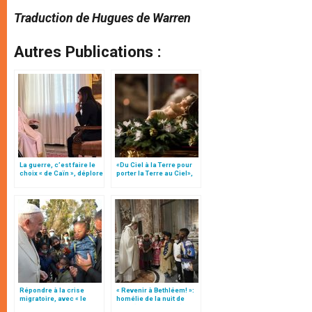
Traduction de Hugues de Warren
Autres Publications :
La guerre, c’est faire le
«Du Ciel à la Terre pour
choix « de Caïn », déplore
porter la Terre au Ciel»,
le pape François
par Mgr Francesco Follo
Répondre à la crise
« Revenir à Bethléem! »:
migratoire, avec « le
homélie de la nuit de
style de l’humanité »!
Noël (texte complet)