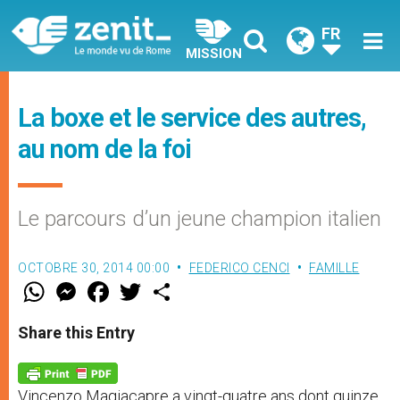
FR
MISSION
La boxe et le service des autres,
au nom de la foi
Le parcours d’un jeune champion italien
OCTOBRE 30, 2014 00:00
FEDERICO CENCI
FAMILLE
W
M
F
T
S
h
e
a
w
h
a
s
c
i
a
t
s
e
t
r
Share this Entry
s
e
b
t
e
A
n
o
e
p
g
o
r
p
e
k
Vincenzo Magiacapre a vingt-quatre ans dont quinze
r