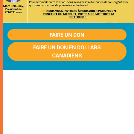
FAIRE UN DON
FAIRE UN DON EN DOLLARS
CANADIENS