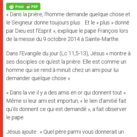
A
n
o
e
p
g
o
r
p
e
k
« Dans la prière, l’homme demande quelque chose et
r
le Seigneur donne toujours plus… Et le « plus » donné
par Dieu est l’Esprit », explique le pape François lors
de la messe du 9 octobre 2014 à Sainte-Marthe.
Dans l’Evangile du jour (Lc 11,5-13), Jésus « montre à
ses disciples ce qu’est la prière. Elle est comme un
homme qui se rend à minuit chez un ami pour lui
demander quelque chose ».
« Dans la vie il y a des amis en or qui donnent tout ».
Même si leur ami est importun, « le lien d’amitié fait
qu’ils donnent ce qui est demandé », a fait observer
le pape.
Jésus ajoute : « Quel père parmi vous donnerait un