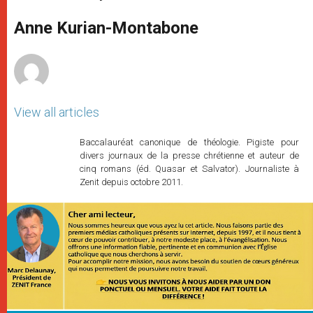
s
e
b
t
e
A
n
o
e
p
g
o
r
Anne Kurian-Montabone
p
e
k
r
View all articles
Baccalauréat canonique de théologie. Pigiste pour
divers journaux de la presse chrétienne et auteur de
cinq romans (éd. Quasar et Salvator). Journaliste à
Zenit depuis octobre 2011.