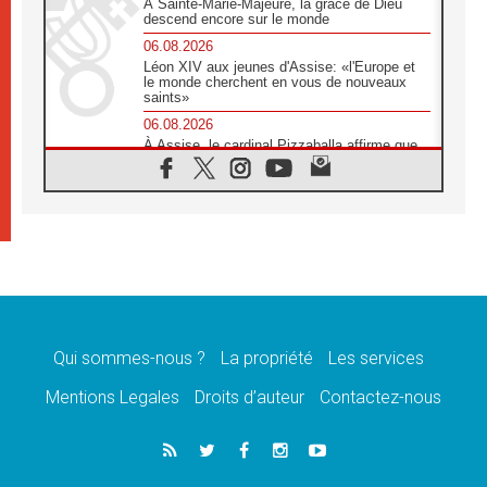
À Sainte-Marie-Majeure, la grâce de Dieu
descend encore sur le monde
06.08.2026
Léon XIV aux jeunes d'Assise: «l'Europe et
le monde cherchent en vous de nouveaux
saints»
06.08.2026
À Assise, le cardinal Pizzaballa affirme que
«les chrétiens veulent la paix»
06.08.2026
Au Mexique, le cardinal Parolin invite à être
aux côtés des marginalisées
06.08.2026
À Assise, le Pape invite les jeunes à
«construire la civilisation de l'amour»
05.08.2026
La visite du Pape en Argentine portera «un
message de paix et de dignité humaine»
Qui sommes-nous ?
La propriété
Les services
05.08.2026
Mentions Legales
Droits d’auteur
Contactez-nous
«La visite du Pape en Uruguay renforcera
l'espérance» affirme Mgr Tróccoli
05.08.2026
Le nonce en Ukraine: «Il est inquiétant
d'entendre ceux qui bénissent la guerre»