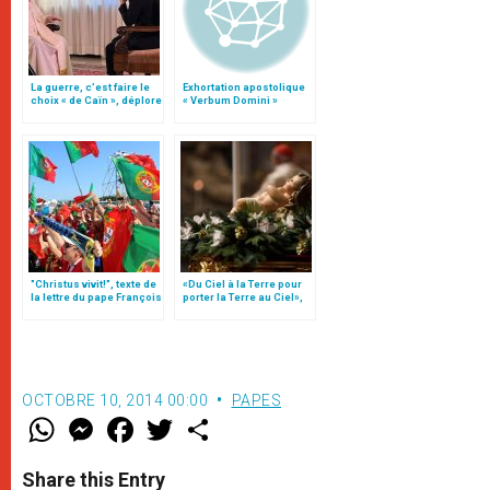
La guerre, c’est faire le
Exhortation apostolique
choix « de Caïn », déplore
« Verbum Domini »
le pape François
"Christus vivit!", texte de
«Du Ciel à la Terre pour
la lettre du pape François
porter la Terre au Ciel»,
aux jeunes du monde
par Mgr Francesco Follo
OCTOBRE 10, 2014 00:00
PAPES
W
M
F
T
S
h
e
a
w
h
a
s
c
i
a
t
s
e
t
r
Share this Entry