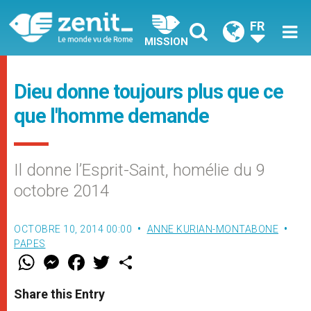
FR
MISSION
Dieu donne toujours plus que ce
que l'homme demande
Il donne l’Esprit-Saint, homélie du 9
octobre 2014
OCTOBRE 10, 2014 00:00
ANNE KURIAN-MONTABONE
PAPES
W
M
F
T
S
h
e
a
w
h
a
s
c
i
a
t
s
e
t
r
Share this Entry
s
e
b
t
e