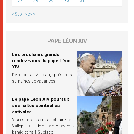
27
28
29
30
31
« Sep
Nov »
PAPE LÉON XIV
Les prochains grands
rendez-vous du pape Léon
XIV
De retour au Vatican, après trois
semaines de vacances
Le pape Léon XIV poursuit
ses haltes spirituelles
estivales
Visites privées du sanctuaire de
Vallepietra et de deux monastères
bénédictins à Subiaco