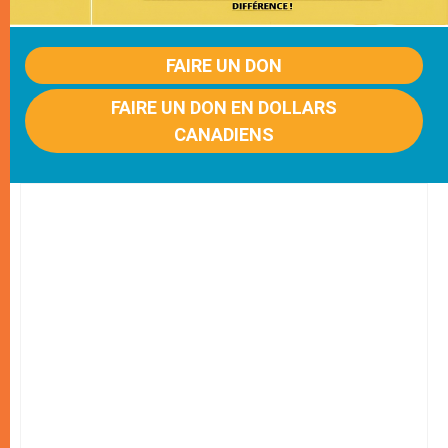
FAIRE UN DON
FAIRE UN DON EN DOLLARS
CANADIENS