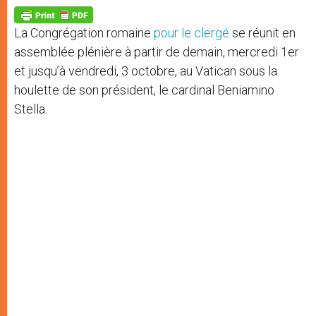
A
n
o
e
p
g
o
r
p
e
k
La Congrégation romaine
pour le clergé
se réunit en
r
assemblée plénière à partir de demain, mercredi 1er
et jusqu’à vendredi, 3 octobre, au Vatican sous la
houlette de son président, le cardinal Beniamino
Stella.