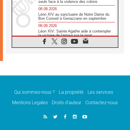
seuls face à la violence des colons
08.08.2026
Léon XIV au sanctuaire de Notre Dame du
Bon Conseil à Genazzano en septembre
08.08.2026
Léon XIV: Sainte Agathe aide à contempler
la victoire de l'amour sur la mort
08.08.2026
«Relancer l'empathie», le projet Triennal d'art
des Universités catholiques
08.08.2026
Signis 2026, donner la parole aux religieuses
catholiques
08.08.2026
Au Bangladesh, l'Église accompagne les
Dalits sur le chemin de la dignité
Qui sommes-nous ?
La propriété
Les services
07.08.2026
Philippines: le vicariat apostolique de
Mentions Legales
Droits d’auteur
Contactez-nous
Calapan devient un diocèse
07.08.2026
Congo-Brazzaville: le 15 août, entre solennité
de l'Assomption et mémoire nationale
07.08.2026