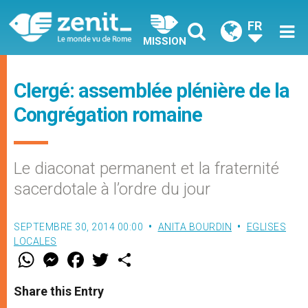
FR
MISSION
Clergé: assemblée plénière de la
Congrégation romaine
Le diaconat permanent et la fraternité
sacerdotale à l’ordre du jour
SEPTEMBRE 30, 2014 00:00
ANITA BOURDIN
EGLISES
LOCALES
W
M
F
T
S
h
e
a
w
h
a
s
c
i
a
t
s
e
t
r
Share this Entry
s
e
b
t
e