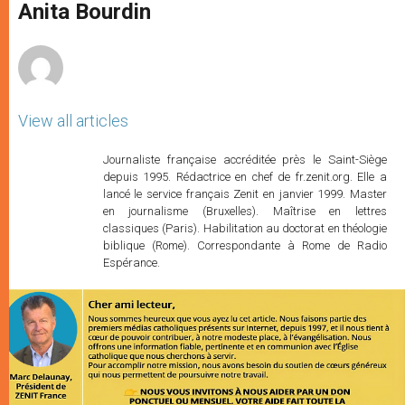
p
g
o
r
Anita Bourdin
p
e
k
r
View all articles
Journaliste française accréditée près le Saint-Siège
depuis 1995. Rédactrice en chef de fr.zenit.org. Elle a
lancé le service français Zenit en janvier 1999. Master
en journalisme (Bruxelles). Maîtrise en lettres
classiques (Paris). Habilitation au doctorat en théologie
biblique (Rome). Correspondante à Rome de Radio
Espérance.