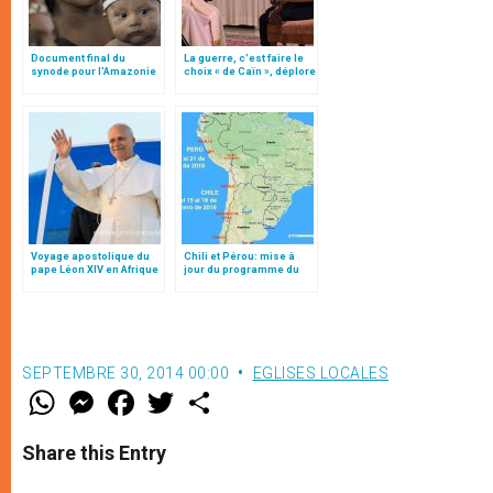
Document final du
La guerre, c’est faire le
synode pour l'Amazonie
choix « de Caïn », déplore
en français: traduction
le pape François
non officielle
Voyage apostolique du
Chili et Pérou: mise à
pape Léon XIV en Afrique
jour du programme du
pape François (15-21
janvier 2018)
SEPTEMBRE 30, 2014 00:00
EGLISES LOCALES
W
M
F
T
S
h
e
a
w
h
a
s
c
i
a
t
s
e
t
r
Share this Entry
s
e
b
t
e
A
n
o
e