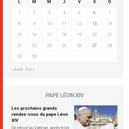
L
M
M
J
V
S
D
1
2
3
4
5
6
7
8
9
10
11
12
13
14
15
16
17
18
19
20
21
22
23
24
25
26
27
28
29
30
« Août
Oct »
PAPE LÉON XIV
Les prochains grands
rendez-vous du pape Léon
XIV
De retour au Vatican, après trois