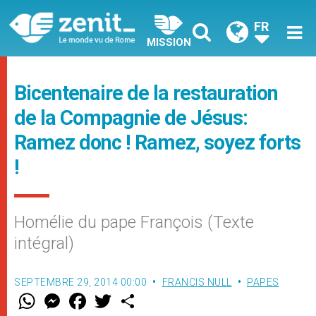
FR
MISSION
Bicentenaire de la restauration
de la Compagnie de Jésus:
Ramez donc ! Ramez, soyez forts
!
Homélie du pape François (Texte
intégral)
SEPTEMBRE 29, 2014 00:00
FRANCIS NULL
PAPES
W
M
F
T
S
h
e
a
w
h