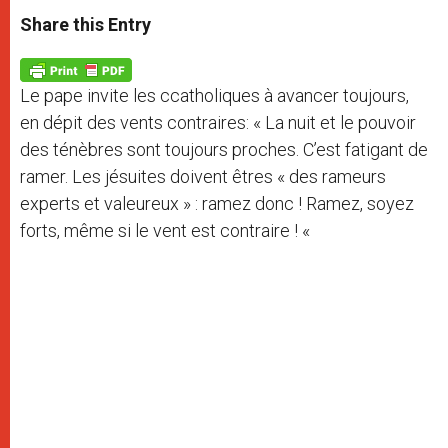
a
s
c
i
a
t
s
e
t
r
Share this Entry
s
e
b
t
e
A
n
o
e
p
g
o
r
p
e
k
Le pape invite les ccatholiques à avancer toujours,
r
en dépit des vents contraires: « La nuit et le pouvoir
des ténèbres sont toujours proches. C’est fatigant de
ramer. Les jésuites doivent êtres « des rameurs
experts et valeureux » : ramez donc ! Ramez, soyez
forts, même si le vent est contraire ! «