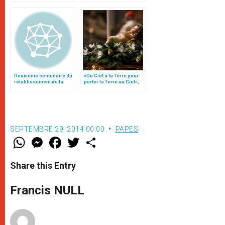
monde
Deuxième centenaire du
«Du Ciel à la Terre pour
rétablissement de la
porter la Terre au Ciel»,
Compagnie de Jésus
par Mgr Francesco Follo
SEPTEMBRE 29, 2014 00:00
PAPES
W
M
F
T
S
h
e
a
w
h
a
s
c
i
a
t
s
e
t
r
Share this Entry
s
e
b
t
e
A
n
o
e
p
g
o
r
Francis NULL
p
e
k
r