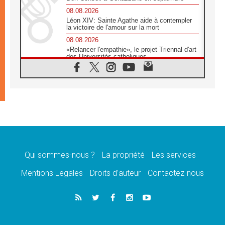
08.08.2026
Léon XIV: Sainte Agathe aide à contempler
la victoire de l'amour sur la mort
08.08.2026
«Relancer l'empathie», le projet Triennal d'art
des Universités catholiques
08.08.2026
Signis 2026, donner la parole aux religieuses
catholiques
08.08.2026
Au Bangladesh, l'Église accompagne les
Dalits sur le chemin de la dignité
07.08.2026
Philippines: le vicariat apostolique de
Calapan devient un diocèse
Qui sommes-nous ?
La propriété
Les services
07.08.2026
Congo-Brazzaville: le 15 août, entre solennité
Mentions Legales
Droits d’auteur
Contactez-nous
de l'Assomption et mémoire nationale
07.08.2026
«La paix commence par l'empathie» estime
le cardinal Parolin
07.08.2026
En Colombie, «la paix ne s'achète pas avec