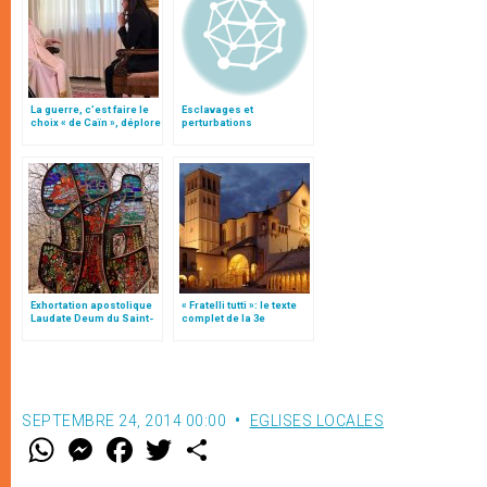
La guerre, c’est faire le
Esclavages et
choix « de Caïn », déplore
perturbations
le pape François
climatiques : à affronter
collectivement
Exhortation apostolique
« Fratelli tutti »: le texte
Laudate Deum du Saint-
complet de la 3e
Père
encyclique du pape
François
SEPTEMBRE 24, 2014 00:00
EGLISES LOCALES
W
M
F
T
S
h
e
a
w
h
a
s
c
i
a