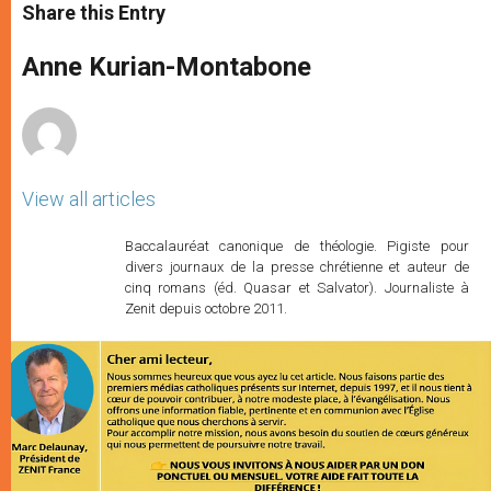
t
s
e
t
r
Share this Entry
s
e
b
t
e
A
n
o
e
p
g
o
r
Anne Kurian-Montabone
p
e
k
r
View all articles
Baccalauréat canonique de théologie. Pigiste pour
divers journaux de la presse chrétienne et auteur de
cinq romans (éd. Quasar et Salvator). Journaliste à
Zenit depuis octobre 2011.