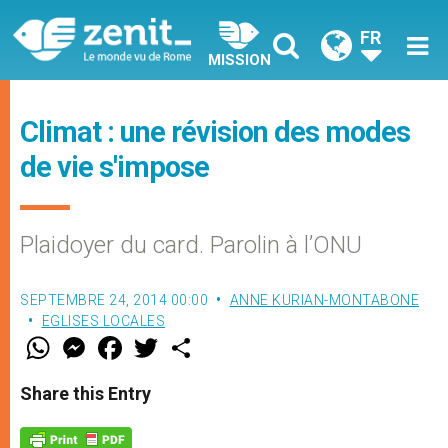
FR
MISSION
Climat : une révision des modes
de vie s'impose
Plaidoyer du card. Parolin à l’ONU
SEPTEMBRE 24, 2014 00:00
ANNE KURIAN-MONTABONE
EGLISES LOCALES
W
M
F
T
S
h
e
a
w
h
a
s
c
i
a
t
s
e
t
r
Share this Entry
s
e
b
t
e
A
n
o
e
p
g
o
r