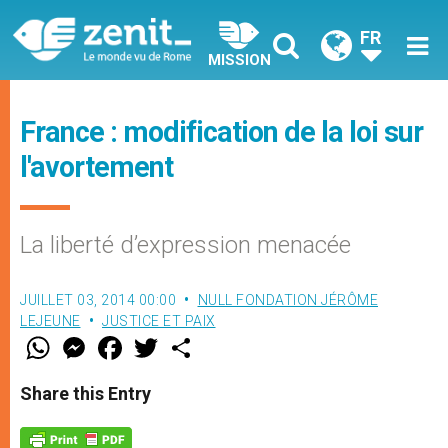
FR
MISSION
France : modification de la loi sur
l'avortement
La liberté d’expression menacée
JUILLET 03, 2014 00:00
NULL FONDATION JÉRÔME
LEJEUNE
JUSTICE ET PAIX
W
M
F
T
S
h
e
a
w
h
a
s
c
i
a
t
s
e
t
r
Share this Entry
s
e
b
t
e
A
n
o
e
p
g
o
r