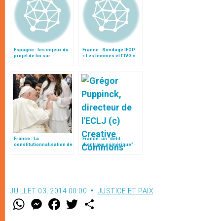
Espagne : les enjeux du
France : Sondage IFOP
projet de loi sur
« Les femmes et l’IVG »
l'avortement
France : La
France: un "délit
constitutionnalisation de
d'entrave numérique"
l’interruption volontaire
liberticide
de grossesse
JUILLET 03, 2014 00:00
JUSTICE ET PAIX
W
M
F
T
S
h
e
a
w
h
a
s
c
i
a