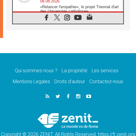
08.08.2026
«Relancer l'empathie», le projet Triennal d'art
des Universités catholiques
08.08.2026
Signis 2026, donner la parole aux religieuses
catholiques
08.08.2026
Au Bangladesh, l'Église accompagne les
Dalits sur le chemin de la dignité
07.08.2026
Philippines: le vicariat apostolique de
Calapan devient un diocèse
Qui sommes-nous ?
La propriété
Les services
07.08.2026
Congo-Brazzaville: le 15 août, entre solennité
Mentions Legales
Droits d’auteur
Contactez-nous
de l'Assomption et mémoire nationale
07.08.2026
«La paix commence par l'empathie» estime
le cardinal Parolin
07.08.2026
En Colombie, «la paix ne s'achète pas avec
une signature»
Copyright © 2026 ZENIT. All Rights Reserved. https://fr.zenit.org