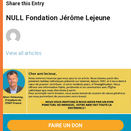
t
s
e
t
r
Share this Entry
s
e
b
t
e
A
n
o
e
p
g
o
r
NULL Fondation Jérôme Lejeune
p
e
k
r
View all articles
FAIRE UN DON