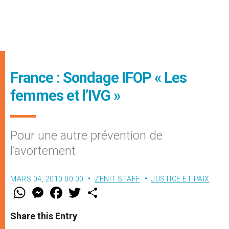
France : Sondage IFOP « Les
femmes et l’IVG »
Pour une autre prévention de
l’avortement
MARS 04, 2010 00:00
ZENIT STAFF
JUSTICE ET PAIX
W
M
F
T
S
h
e
a
w
h
a
s
c
i
a
t
s
e
t
r
Share this Entry
s
e
b
t
e