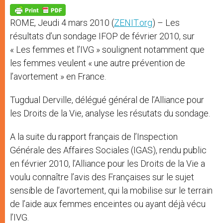
A
n
o
e
p
g
o
r
p
e
k
ROME, Jeudi 4 mars 2010 (
ZENIT.org
) – Les
r
résultats d’un sondage IFOP de février 2010, sur
« Les femmes et l’IVG » soulignent notamment que
les femmes veulent « une autre prévention de
l’avortement » en France.
Tugdual Derville, délégué général de l’Alliance pour
les Droits de la Vie, analyse les résutats du sondage.
A la suite du rapport français de l’Inspection
Générale des Affaires Sociales (IGAS), rendu public
en février 2010, l’Alliance pour les Droits de la Vie a
voulu connaître l’avis des Françaises sur le sujet
sensible de l’avortement, qui la mobilise sur le terrain
de l’aide aux femmes enceintes ou ayant déjà vécu
l’IVG.