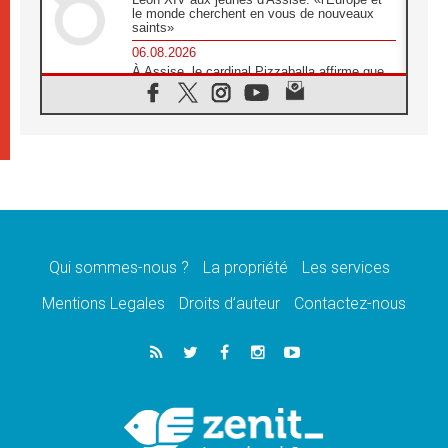
le monde cherchent en vous de nouveaux
saints»
06.08.2026
À Assise, le cardinal Pizzaballa affirme que
«les chrétiens veulent la paix»
06.08.2026
Au Mexique, le cardinal Parolin invite à être
aux côtés des marginalisées
06.08.2026
À Assise, le Pape invite les jeunes à
«construire la civilisation de l'amour»
05.08.2026
La visite du Pape en Argentine portera «un
message de paix et de dignité humaine»
Qui sommes-nous ?
La propriété
Les services
05.08.2026
Mentions Legales
Droits d’auteur
Contactez-nous
«La visite du Pape en Uruguay renforcera
l'espérance» affirme Mgr Tróccoli
05.08.2026
Le nonce en Ukraine: «Il est inquiétant
d'entendre ceux qui bénissent la guerre»
05.08.2026
Léon XIV au Pérou, une lueur d'espoir pour
un peuple en quête de paix