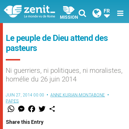
FR
MISSION
Le peuple de Dieu attend des
pasteurs
Ni guerriers, ni politiques, ni moralistes,
homélie du 26 juin 2014
JUIN 27, 2014 00:00
ANNE KURIAN-MONTABONE
PAPES
W
M
F
T
S
h
e
a
w
h
a
s
c
i
a
t
s
e
t
r
Share this Entry
s
e
b
t
e