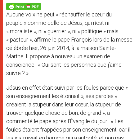
A
n
o
e
p
g
o
r
p
e
k
Aucune voix ne peut « réchauffer le cœur du
r
peuple » comme celle de Jésus, qui n’est ni
« moraliste », ni « guerrier », ni « politique » mais
« pasteur », affirme le pape François lors de la messe
célébrée hier, 26 juin 2014, à la maison Sainte-
Marthe. Il propose à nouveau un examen de
conscience : « Qui sont les personnes que j’aime
suivre ? ».
Jésus en effet était suivi par les foules parce que «
son enseignement les étonnait », ses paroles «
créaient la stupeur dans leur cœur, la stupeur de
trouver quelque chose de bon, de grand », a
commenté le pape après l’Évangile du jour : « Les
foules étaient frappées par son enseignement, car il
les instruisait en homme qui a autorité, et non pas