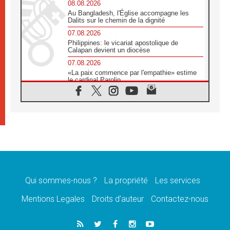
08.08.2026
Au Bangladesh, l'Église accompagne les
Dalits sur le chemin de la dignité
07.08.2026
Philippines: le vicariat apostolique de
Calapan devient un diocèse
07.08.2026
«La paix commence par l'empathie» estime
le cardinal Parolin
07.08.2026
En Colombie, «la paix ne s'achète pas avec
une signature»
07.08.2026
Le programme du voyage apostolique du
Pape en France dévoilé
07.08.2026
1ère Conférence continentale sur l'éducation
catholique en Afrique
Qui sommes-nous ?
La propriété
Les services
07.08.2026
Un logo symbolique pour la venue du Pape
Mentions Legales
Droits d’auteur
Contactez-nous
en France
07.08.2026
Cardinal Rossi: «La venue du Pape Léon en
Argentine est un hommage à François»