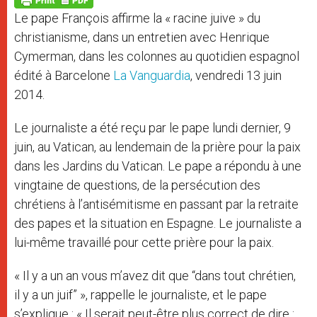
p
e
k
Le pape François affirme la « racine juive » du
r
christianisme, dans un entretien avec Henrique
Cymerman, dans les colonnes au quotidien espagnol
édité à Barcelone
La Vanguardia
, vendredi 13 juin
2014.
Le journaliste a été reçu par le pape lundi dernier, 9
juin, au Vatican, au lendemain de la prière pour la paix
dans les Jardins du Vatican. Le pape a répondu à une
vingtaine de questions, de la persécution des
chrétiens à l’antisémitisme en passant par la retraite
des papes et la situation en Espagne. Le journaliste a
lui-même travaillé pour cette prière pour la paix.
« Il y a un an vous m’avez dit que “dans tout chrétien,
il y a un juif” », rappelle le journaliste, et le pape
s’explique : « Il serait peut-être plus correct de dire :