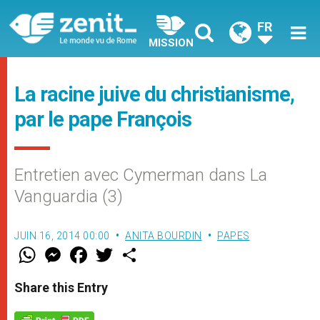
FR
MISSION
La racine juive du christianisme,
par le pape François
Entretien avec Cymerman dans La
Vanguardia (3)
JUIN 16, 2014 00:00
ANITA BOURDIN
PAPES
W
M
F
T
S
h
e
a
w
h
a
s
c
i
a
t
s
e
t
r
Share this Entry
s
e
b
t
e
A
n
o
e
p
g
o
r