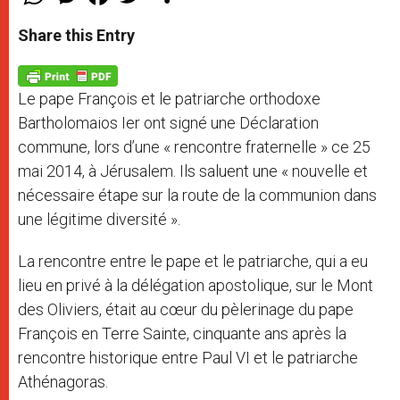
h
e
a
w
h
a
s
c
i
a
t
s
e
t
r
Share this Entry
s
e
b
t
e
A
n
o
e
p
g
o
r
p
e
k
Le pape François et le patriarche orthodoxe
r
Bartholomaios Ier ont signé une Déclaration
commune, lors d’une « rencontre fraternelle » ce 25
mai 2014, à Jérusalem. Ils saluent une « nouvelle et
nécessaire étape sur la route de la communion dans
une légitime diversité ».
La rencontre entre le pape et le patriarche, qui a eu
lieu en privé à la délégation apostolique, sur le Mont
des Oliviers, était au cœur du pèlerinage du pape
François en Terre Sainte, cinquante ans après la
rencontre historique entre Paul VI et le patriarche
Athénagoras.