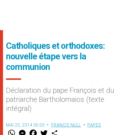
Catholiques et orthodoxes:
nouvelle étape vers la
communion
Déclaration du pape François et du
patriarche Bartholomaios (texte
intégral)
MAI 25, 2014 00:00
FRANCIS NULL
PAPES
W
M
F
T
S