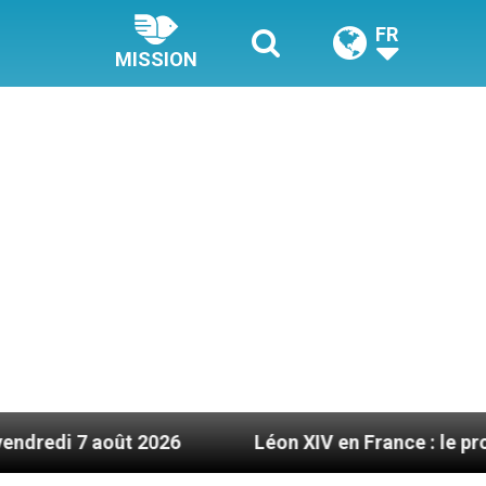
FR
MISSION
ût 2026
Léon XIV en France : le programme détai