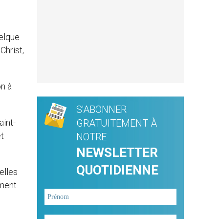
uelque
Christ,
on à
S'ABONNER
aint-
GRATUITEMENT À
et
NOTRE
NEWSLETTER
QUOTIDIENNE
elles
ement