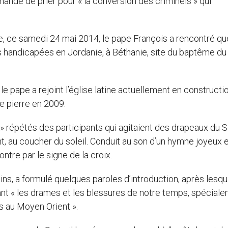
demande de prier pour « la conversion des criminels » qui
te, ce samedi 24 mai 2014, le pape François a rencontré q
s handicapées en Jordanie, à Béthanie, site du baptême du 
, le pape a rejoint l’église latine actuellement en constructi
re pierre en 2009.
 » répétés des participants qui agitaient des drapeaux du S
nt, au coucher du soleil. Conduit au son d’un hymne joyeux 
ontre par le signe de la croix.
ns, a formulé quelques paroles d’introduction, après lesqu
ant « les drames et les blessures de notre temps, spécial
s au Moyen Orient ».