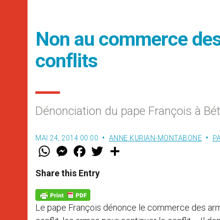
Non au commerce des 
conflits
Dénonciation du pape François à Bé
MAI 24, 2014 00:00
ANNE KURIAN-MONTABONE
P
W
M
F
T
S
h
e
a
w
h
a
s
c
i
a
t
s
e
t
r
Share this Entry
s
e
b
t
e
A
n
o
e
p
g
o
r
p
e
k
Le pape François dénonce le commerce des armes
r