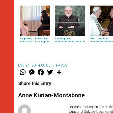
La guerre, c’est faire le
« Dialogue et
ONU : "Non!" au
choix « de Caïn », déplore
multilatéralisme pour un
commerce illicite 
le pape François
monde sans armes
armes légères
nucléaires », par Mgr
(traduction complè
Gallagher
MAI 24, 2014 00:00
PAPES
W
M
F
T
S
h
e
a
w
h
a
s
c
i
a
t
s
e
t
r
Share this Entry
s
e
b
t
e
A
n
o
e
p
g
o
r
Anne Kurian-Montabone
p
e
k
r
Baccalauréat canonique de théo
Quasar et Salvator). Journalist