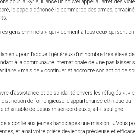
s pour la Syrie, il lancé un nouvel appel à l’arrêt des vio
 préparé, le pape a dénoncé le commerce des armes, enracin
its.
vres gens criminels », qui « donnent à tous ceux qui sont en 
rdanien « pour l’accueil généreux d’un nombre très élevé de
mandant à la communauté internationale de « ne pas laisser s
nitaire » mais de « continuer et accroitre son action de so
re d’assistance et de solidarité envers les réfugiés » : « 
 distinction de foi religieuse, d’appartenance ethnique ou
e charitable de Jésus miséricordieux », a-t-il souligné.
 pape a confié aux jeunes handicapés une mission : « Vous p
iennes, et ainsi votre prière deviendra précieuse et efficace