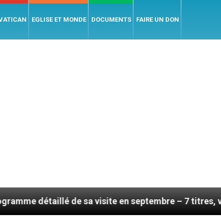
 VATICAN
EGLISE ET MONDE
DOCUMENTS
FAIRE UN DON
lé de sa visite en septembre – 7 titres, vendredi 7 ao