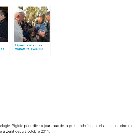
Répondre à la crise
des
migratoire, avec « le
style de l’humanité »!
te)
(texte complet)
logie. Pigiste pour divers journaux de la presse chrétienne et auteur de cinq r
e à Zenit depuis octobre 2011.