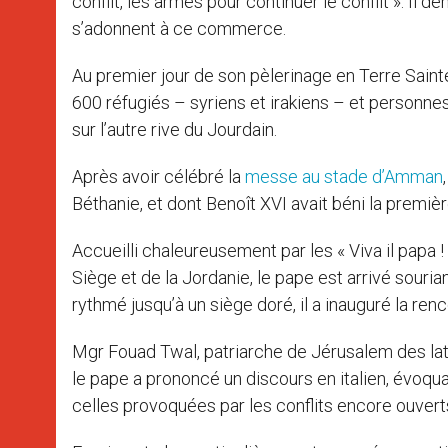
conflit, les armes pour continuer le conflit ». Il 
s’adonnent à ce commerce.
Au premier jour de son pèlerinage en Terre Sain
600 réfugiés – syriens et irakiens – et personne
sur l’autre rive du Jourdain.
Après avoir célébré la
messe au stade d’Amman
Béthanie, et dont Benoît XVI avait béni la premiè
Accueilli chaleureusement par les « Viva il papa !
Siège et de la Jordanie, le pape est arrivé souria
rythmé jusqu’à un siège doré, il a inauguré la renc
Mgr Fouad Twal, patriarche de Jérusalem des lati
le pape a prononcé un discours en italien, évoqu
celles provoquées par les conflits encore ouvert