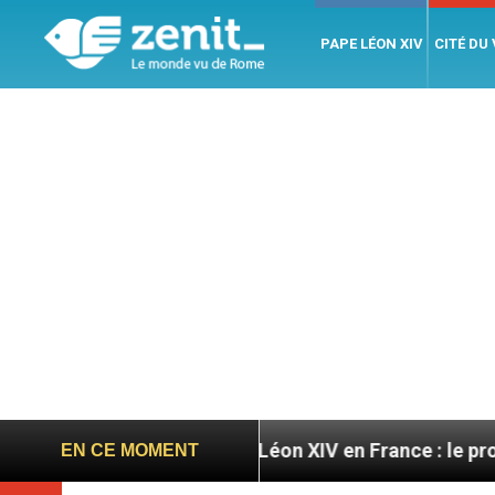
PAPE LÉON XIV
CITÉ DU
atoires
Léon XIV en France : le programme détail
EN CE MOMENT