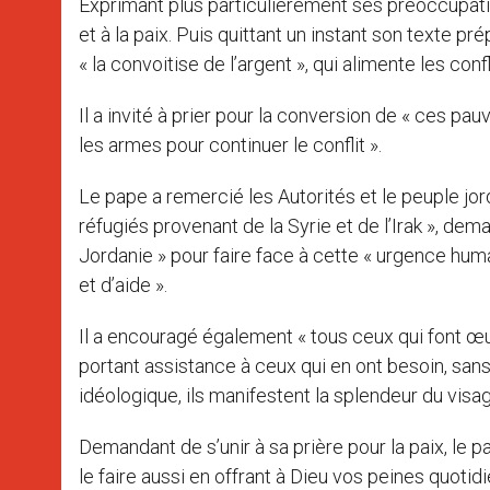
Exprimant plus particulièrement ses préoccupation
et à la paix. Puis quittant un instant son texte
« la convoitise de l’argent », qui alimente les confl
Il a invité à prier pour la conversion de « ces pau
les armes pour continuer le conflit ».
Le pape a remercié les Autorités et le peuple jo
réfugiés provenant de la Syrie et de l’Irak », de
Jordanie » pour faire face à cette « urgence huma
et d’aide ».
Il a encouragé également « tous ceux qui font œuv
portant assistance à ceux qui en ont besoin, sans
idéologique, ils manifestent la splendeur du visag
Demandant de s’unir à sa prière pour la paix, le
le faire aussi en offrant à Dieu vos peines quotid