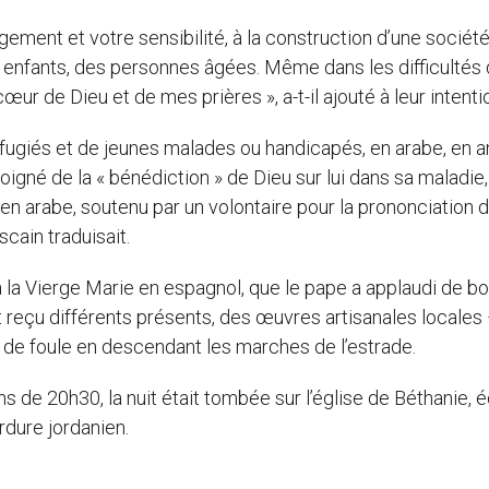
ement et votre sensibilité, à la construction d’une sociét
 enfants, des personnes âgées. Même dans les difficultés 
ur de Dieu et de mes prières », a-t-il ajouté à leur intenti
fugiés et de jeunes malades ou handicapés, en arabe, en a
igné de la « bénédiction » de Dieu sur lui dans sa maladie,
en arabe, soutenu par un volontaire pour la prononciation 
cain traduisait.
à la Vierge Marie en espagnol, que le pape a applaudi de b
t reçu différents présents, des œuvres artisanales locales
n de foule en descendant les marches de l’estrade.
s de 20h30, la nuit était tombée sur l’église de Béthanie, é
rdure jordanien.