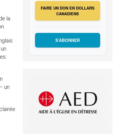
FAIRE UN DON EN DOLLARS
é
CANADIENS
de la
on.
S’ABONNER
nglais
 un
des
on
 – un
clairée