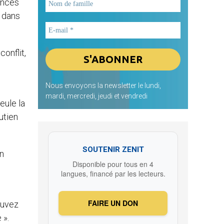
lences
é dans
conflit,
Nous envoyons la newsletter le lundi,
mardi, mercredi, jeudi et vendredi
eule la
utien
SOUTENIR ZENIT
en
Disponible pour tous en 4
langues, financé par les lecteurs.
FAIRE UN DON
ouvez
 ».