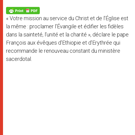
A
n
o
e
p
g
o
r
p
e
k
« Votre mission au service du Christ et de l’Église est
r
la même : proclamer l’Évangile et édifier les fidèles
dans la sainteté, l’unité et la charité », déclare le pape
François aux évêques d’Ethiopie et d’Erythrée qui
recommande le renouveau constant du ministère
sacerdotal.