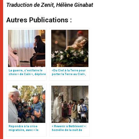
Traduction de Zenit, Hélène Ginabat
Autres Publications :
La guerre, c’est faire le
«Du Ciel à la Terre pour
choix « de Caïn », déplore
porter la Terre au Ciel»,
le pape François
par Mgr Francesco Follo
Répondre à la crise
« Revenir à Bethléem! »:
migratoire, avec « le
homélie de la nuit de
style de l’humanité »!
Noël (texte complet)
(texte complet)