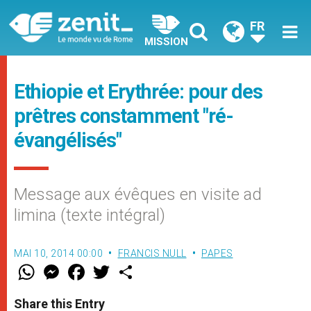
FR
MISSION
Ethiopie et Erythrée: pour des
prêtres constamment "ré-
évangélisés"
Message aux évêques en visite ad
limina (texte intégral)
MAI 10, 2014 00:00
FRANCIS NULL
PAPES
W
M
F
T
S
h
e
a
w
h
a
s
c
i
a
t
s
e
t
r
Share this Entry
s
e
b
t
e