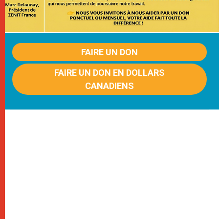
FAIRE UN DON
FAIRE UN DON EN DOLLARS
CANADIENS