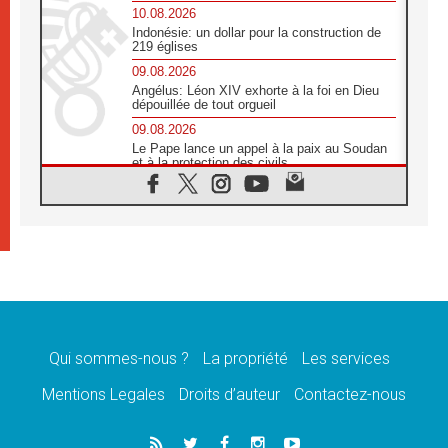
10.08.2026
Indonésie: un dollar pour la construction de
219 églises
09.08.2026
Angélus: Léon XIV exhorte à la foi en Dieu
dépouillée de tout orgueil
09.08.2026
Le Pape lance un appel à la paix au Soudan
et à la protection des civils
09.08.2026
Déclaration d'Addis-Abeba du SCEAM sur
l'Éducation Catholique en Afrique
08.08.2026
En Cisjordanie, les chrétiens se sentent
seuls face à la violence des colons
08.08.2026
Léon XIV au sanctuaire de Notre Dame du
Bon Conseil à Genazzano en septembre
Qui sommes-nous ?
La propriété
Les services
08.08.2026
Léon XIV: Sainte Agathe aide à contempler
Mentions Legales
Droits d’auteur
Contactez-nous
la victoire de l'amour sur la mort
08.08.2026
«Relancer l'empathie», le projet Triennal d'art