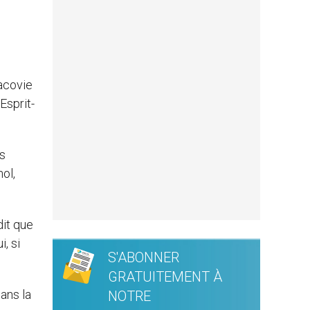
racovie
Esprit-
ts
ol,
dit que
, si
S'ABONNER
GRATUITEMENT À
ans la
NOTRE