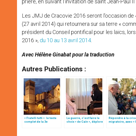
prière, en suivant l’invitation de saint Jean-Paul II
Les JMJ de Cracovie 2016 seront l’occasion de « 
(27 avril 2014) qui retournera sur sa terre « comm
président du Conseil pontifical pour les laïcs, lo
2016 »,
du 10 au 13 avril 2014
.
Avec Hélène Ginabat pour la traduction
Autres Publications :
« Fratelli tutti »: le texte
La guerre, c’est faire le
Répondre à la cris
complet de la 3e
choix « de Caïn », déplore
migratoire, avec « 
encyclique du pape
le pape François
style de l’humanité
François
(texte complet)