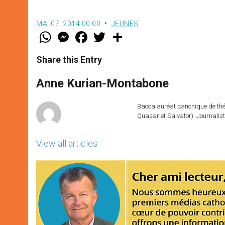
MAI 07, 2014 00:00
JEUNES
W
M
F
T
S
h
e
a
w
h
a
s
c
i
a
t
s
e
t
r
Share this Entry
s
e
b
t
e
A
n
o
e
p
g
o
r
Anne Kurian-Montabone
p
e
k
r
Baccalauréat canonique de théo
Quasar et Salvator). Journalist
View all articles