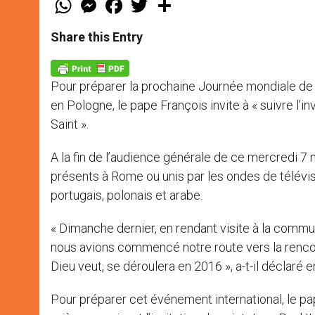
h
e
a
w
h
a
s
c
i
a
t
s
e
t
r
Share this Entry
s
e
b
t
e
A
n
o
e
p
g
o
r
p
e
k
Pour préparer la prochaine Journée mondiale de l
r
en Pologne, le pape François invite à « suivre l’inv
Saint ».
A la fin de l’audience générale de ce mercredi 7 m
présents à Rome ou unis par les ondes de télévisio
portugais, polonais et arabe.
« Dimanche dernier, en rendant visite à la commun
nous avions commencé notre route vers la rencont
Dieu veut, se déroulera en 2016 », a-t-il déclaré e
Pour préparer cet événement international, le pa