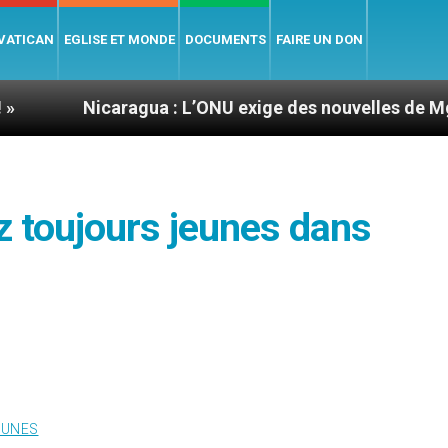
 VATICAN
EGLISE ET MONDE
DOCUMENTS
FAIRE UN DON
aragua : L’ONU exige des nouvelles de Mgr Mata
z toujours jeunes dans
EUNES