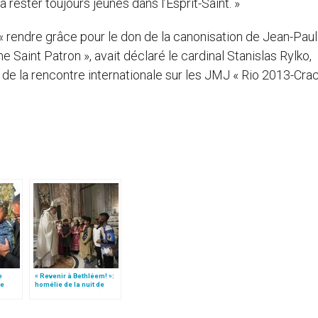
 à rester toujours jeunes dans l’Esprit-Saint. »
rendre grâce pour le don de la canonisation de Jean-Paul 
e Saint Patron », avait déclaré le cardinal Stanislas Rylko,
rs de la rencontre internationale sur les JMJ « Rio 2013-Cra
e
« Revenir à Bethléem! »:
le
homélie de la nuit de
 »!
Noël (texte complet)