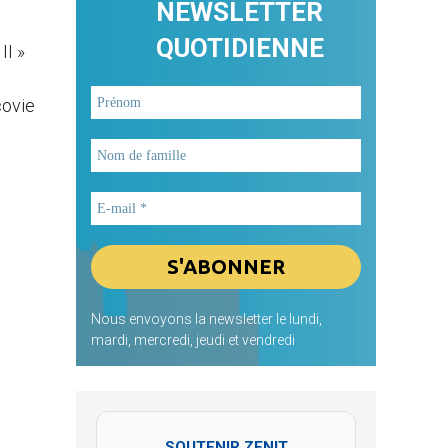
NEWSLETTER
QUOTIDIENNE
II »
covie
Nous envoyons la newsletter le lundi,
mardi, mercredi, jeudi et vendredi
SOUTENIR ZENIT