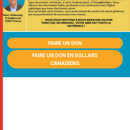
FAIRE UN DON
FAIRE UN DON EN DOLLARS
CANADIENS