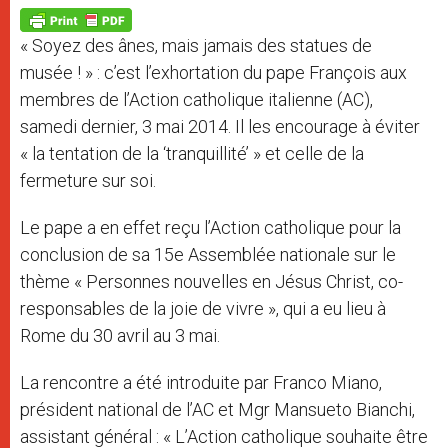
A
n
o
e
p
g
o
r
p
e
k
« Soyez des ânes, mais jamais des statues de
r
musée ! » : c’est l’exhortation du pape François aux
membres de l’Action catholique italienne (AC),
samedi dernier, 3 mai 2014. Il les encourage à éviter
« la tentation de la ‘tranquillité’ » et celle de la
fermeture sur soi.
Le pape a en effet reçu l’Action catholique pour la
conclusion de sa 15e Assemblée nationale sur le
thème « Personnes nouvelles en Jésus Christ, co-
responsables de la joie de vivre », qui a eu lieu à
Rome du 30 avril au 3 mai.
La rencontre a été introduite par Franco Miano,
président national de l’AC et Mgr Mansueto Bianchi,
assistant général : « L’Action catholique souhaite être