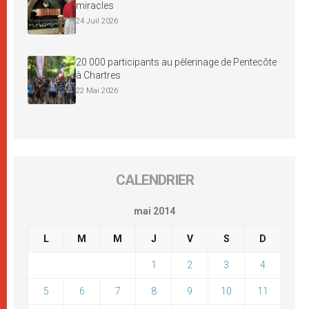
miracles
24 Juil 2026
20 000 participants au pèlerinage de Pentecôte
à Chartres
22 Mai 2026
CALENDRIER
mai 2014
L
M
M
J
V
S
D
1
2
3
4
5
6
7
8
9
10
11