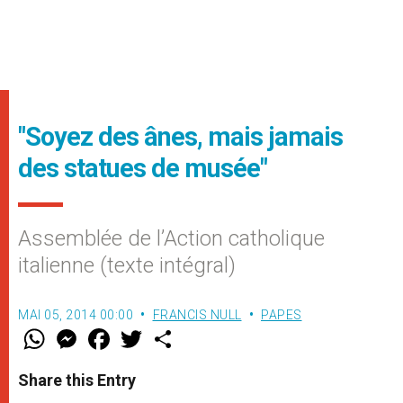
"Soyez des ânes, mais jamais
des statues de musée"
Assemblée de l’Action catholique
italienne (texte intégral)
MAI 05, 2014 00:00
FRANCIS NULL
PAPES
W
M
F
T
S
h
e
a
w
h
a
s
c
i
a
t
s
e
t
r
Share this Entry
s
e
b
t
e