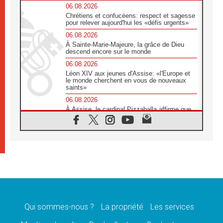
06.08.2026
Chrétiens et confucéens: respect et sagesse
pour relever aujourd'hui les «défis urgents»
06.08.2026
À Sainte-Marie-Majeure, la grâce de Dieu
descend encore sur le monde
06.08.2026
Léon XIV aux jeunes d'Assise: «l'Europe et
le monde cherchent en vous de nouveaux
saints»
06.08.2026
À Assise, le cardinal Pizzaballa affirme que
«les chrétiens veulent la paix»
06.08.2026
Au Mexique, le cardinal Parolin invite à être
aux côtés des marginalisées
06.08.2026
À Assise, le Pape invite les jeunes à
«construire la civilisation de l'amour»
05.08.2026
La visite du Pape en Argentine portera «un
message de paix et de dignité humaine»
Qui sommes-nous ?
La propriété
Les services
05.08.2026