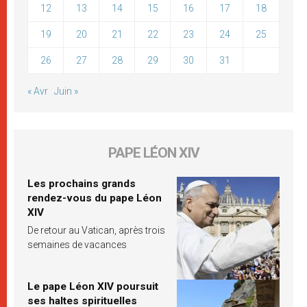
12
13
14
15
16
17
18
19
20
21
22
23
24
25
26
27
28
29
30
31
« Avr
Juin »
PAPE LÉON XIV
Les prochains grands
rendez-vous du pape Léon
XIV
De retour au Vatican, après trois
semaines de vacances
Le pape Léon XIV poursuit
ses haltes spirituelles