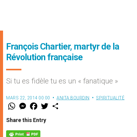
François Chartier, martyr de la
Révolution française
Si tu es fidèle tu es un « fanatique »
MARS 22, 2014 00:00
ANITA BOURDIN
SPIRITUALITÉ
W
M
F
T
S
h
e
a
w
h
a
s
c
i
a
t
s
e
t
r
Share this Entry
s
e
b
t
e
A
n
o
e
p
g
o
r