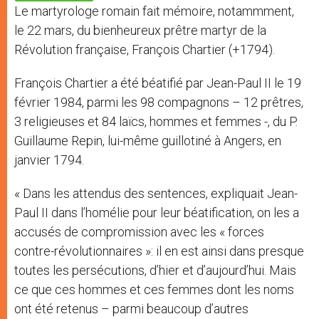
p
e
k
Le martyrologe romain fait mémoire, notammment,
r
le 22 mars, du bienheureux prêtre martyr de la
Révolution française, François Chartier (+1794).
François Chartier a été béatifié par Jean-Paul II le 19
février 1984, parmi les 98 compagnons – 12 prêtres,
3 religieuses et 84 laïcs, hommes et femmes -, du P.
Guillaume Repin, lui-même guillotiné à Angers, en
janvier 1794.
« Dans les attendus des sentences, expliquait Jean-
Paul II dans l’homélie pour leur béatification, on les a
accusés de compromission avec les « forces
contre-révolutionnaires »: il en est ainsi dans presque
toutes les persécutions, d’hier et d’aujourd’hui. Mais
ce que ces hommes et ces femmes dont les noms
ont été retenus – parmi beaucoup d’autres