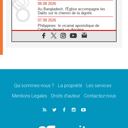
08.08.2026
Au Bangladesh, l'Église accompagne les
Dalits sur le chemin de la dignité
07.08.2026
Philippines: le vicariat apostolique de
Calapan devient un diocèse
07.08.2026
Congo-Brazzaville : le 15 août, entre
solennité de l'Assomption et mémoire
nationale
07.08.2026
«La paix commence par l'empathie» estime
le cardinal Parolin
07.08.2026
En Colombie, «la paix ne s'achète pas avec
une signature»
Qui sommes-nous ?
La propriété
Les services
07.08.2026
Mentions Legales
Droits d’auteur
Contactez-nous
Le programme du voyage apostolique du
Pape en France dévoilé
07.08.2026
1ère Conférence continentale sur l'éducation
catholique en Afrique
07.08.2026