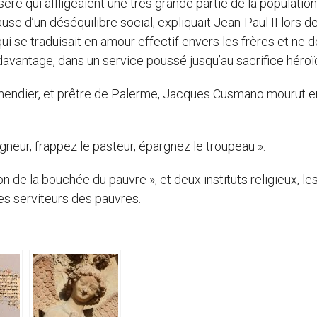
sère qui affligeaient une très grande partie de la population
se d’un déséquilibre social, expliquait Jean-Paul II lors de
u qui se traduisait en amour effectif envers les frères et ne 
davantage, dans un service poussé jusqu’au sacrifice héroï
à mendier, et prêtre de Palerme, Jacques Cusmano mourut e
igneur, frappez le pasteur, épargnez le troupeau ».
ion de la bouchée du pauvre », et deux instituts religieux, le
s serviteurs des pauvres.