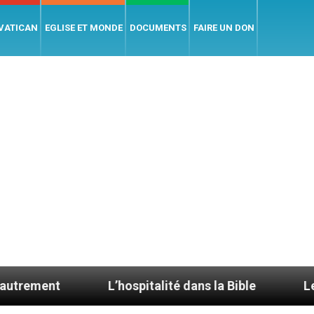
 VATICAN
EGLISE ET MONDE
DOCUMENTS
FAIRE UN DON
L’hospitalité dans la Bible
Le cardinal Av