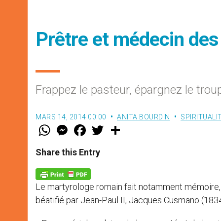
Prêtre et médecin des
Frappez le pasteur, épargnez le tro
MARS 14, 2014 00:00
ANITA BOURDIN
SPIRITUALI
W
M
F
T
S
h
e
a
w
h
a
s
c
i
a
t
s
e
t
r
Share this Entry
s
e
b
t
e
A
n
o
e
p
g
o
r
p
e
k
Le martyrologe romain fait notamment mémoire, l
r
béatifié par Jean-Paul II, Jacques Cusmano (183