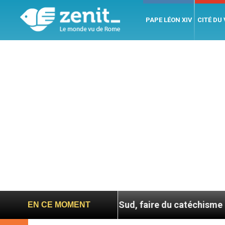
PAPE LÉON XIV
CITÉ DU
En Corée du Sud, faire du catéchisme autrement
EN CE MOMENT