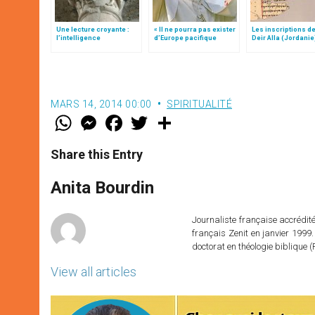
Une lecture croyante :
« Il ne pourra pas exister
Les inscriptions de
l’intelligence
d’Europe pacifique
Deir Alla (Jordanie
typologique des deux
sans… »: l’Ukraine, dans
Testaments
la vision de Jean-Paul II
MARS 14, 2014 00:00
SPIRITUALITÉ
W
M
F
T
S
h
e
a
w
h
a
s
c
i
a
t
s
e
t
r
Share this Entry
s
e
b
t
e
A
n
o
e
p
g
o
r
Anita Bourdin
p
e
k
r
Journaliste française accréditée
français Zenit en janvier 1999.
doctorat en théologie bibliqu
View all articles