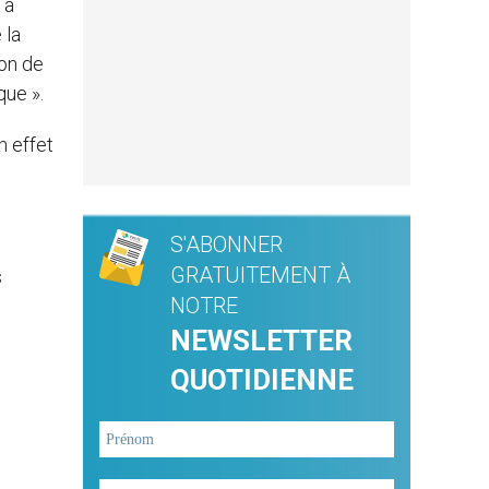
 à
 la
don de
que ».
n effet
S'ABONNER
GRATUITEMENT À
s
NOTRE
NEWSLETTER
QUOTIDIENNE