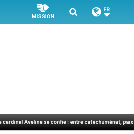
FR
MISSION
eline se confie : entre catéchuménat, paix et défis mig