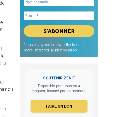
 de
le
en
Nous envoyons la newsletter le lundi,
Il
mardi, mercredi, jeudi et vendredi
 la
 la
SOUTENIR ZENIT
ui
Disponible pour tous en 4
hair du
langues, financé par les lecteurs.
FAIRE UN DON
 la
 le