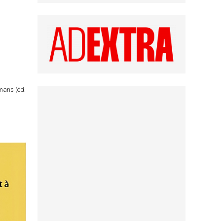
omans (éd.