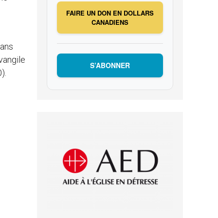
FAIRE UN DON EN DOLLARS
CANADIENS
dans
Évangile
S’ABONNER
).