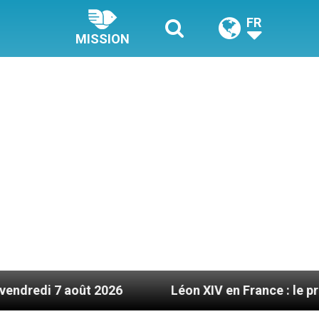
FR
MISSION
ût 2026
Léon XIV en France : le programme déta