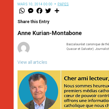
MARS 10, 2014 00:00
PAPES
W
M
F
T
S
h
e
a
w
h
a
s
c
i
a
t
s
e
t
r
Share this Entry
s
e
b
t
e
A
n
o
e
p
g
o
r
Anne Kurian-Montabone
p
e
k
r
Baccalauréat canonique de théo
Quasar et Salvator). Journalist
View all articles