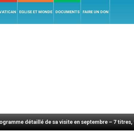
 VATICAN
EGLISE ET MONDE
DOCUMENTS
FAIRE UN DON
llé de sa visite en septembre – 7 titres, vendredi 7 ao