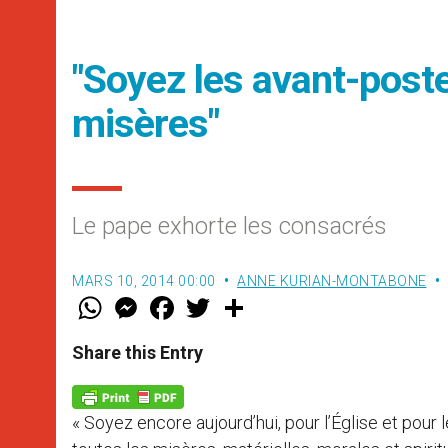
"Soyez les avant-postes
misères"
Le pape exhorte les consacrés
MARS 10, 2014 00:00
ANNE KURIAN-MONTABONE
W
M
F
T
S
h
e
a
w
h
a
s
c
i
a
t
s
e
t
r
Share this Entry
s
e
b
t
e
A
n
o
e
p
g
o
r
p
e
k
« Soyez encore aujourd’hui, pour l’Église et pour 
r