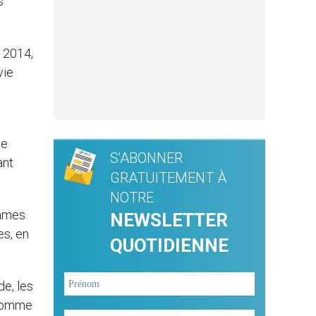
s
s 2014,
vie
de
S'ABONNER
ant
GRATUITEMENT À
NOTRE
ommes
NEWSLETTER
es, en
QUOTIDIENNE
de, les
, comme