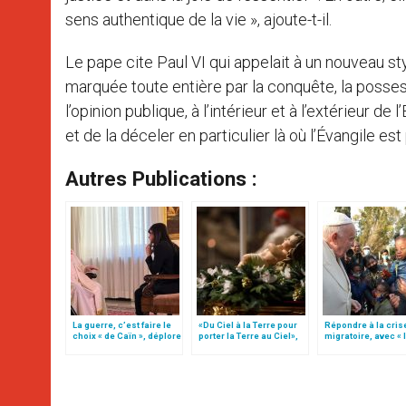
sens authentique de la vie », ajoute-t-il.
Le pape cite Paul VI qui appelait à un nouveau st
marquée toute entière par la conquête, la posse
l’opinion publique, à l’intérieur et à l’extérieur de 
et de la déceler en particulier là où l’Évangile e
Autres Publications :
La guerre, c’est faire le
«Du Ciel à la Terre pour
Répondre à la cris
choix « de Caïn », déplore
porter la Terre au Ciel»,
migratoire, avec « 
le pape François
par Mgr Francesco Follo
style de l’humanité
(texte complet)