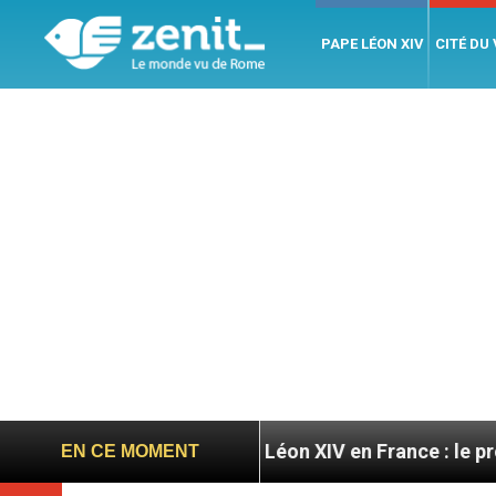
PAPE LÉON XIV
CITÉ DU
atoires
Léon XIV en France : le programme détai
EN CE MOMENT