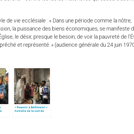
yle de vie ecclésiale : « Dans une période comme la nôtre,
ssion, la puissance des biens économiques, se manifeste 
l’Église, le désir, presque le besoin, de voir la pauvreté de l’
st prêché et représenté. » (audience générale du 24 juin 1970
e
« Revenir à Bethléem! »:
le
homélie de la nuit de
 »!
Noël (texte complet)