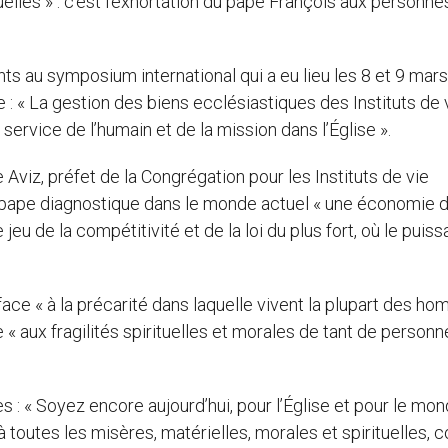
uelles » : c’est l’exhortation du pape François aux personne
ts au symposium international qui a eu lieu les 8 et 9 mar
e : « La gestion des biens ecclésiastiques des Instituts de 
ervice de l’humain et de la mission dans l’Église ».
 Aviz, préfet de la Congrégation pour les Instituts de vie
e pape diagnostique dans le monde actuel « une économie 
le jeu de la compétitivité et de la loi du plus fort, où le puiss
» face « à la précarité dans laquelle vivent la plupart des h
 aux fragilités spirituelles et morales de tant de personn
es : « Soyez encore aujourd’hui, pour l’Église et pour le mon
 à toutes les misères, matérielles, morales et spirituelles