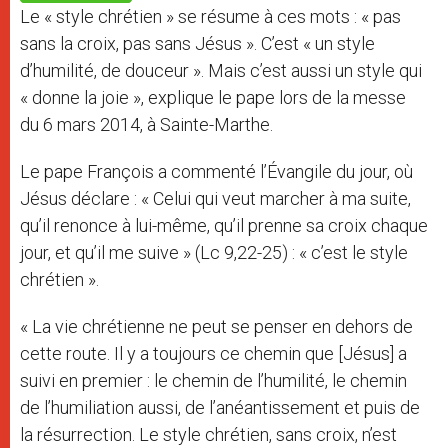
p
e
k
Le « style chrétien » se résume à ces mots : « pas
r
sans la croix, pas sans Jésus ». C’est « un style
d’humilité, de douceur ». Mais c’est aussi un style qui
« donne la joie », explique le pape lors de la messe
du 6 mars 2014, à Sainte-Marthe.
Le pape François a commenté l’Évangile du jour, où
Jésus déclare : « Celui qui veut marcher à ma suite,
qu’il renonce à lui-même, qu’il prenne sa croix chaque
jour, et qu’il me suive » (Lc 9,22-25) : « c’est le style
chrétien ».
« La vie chrétienne ne peut se penser en dehors de
cette route. Il y a toujours ce chemin que [Jésus] a
suivi en premier : le chemin de l’humilité, le chemin
de l’humiliation aussi, de l’anéantissement et puis de
la résurrection. Le style chrétien, sans croix, n’est