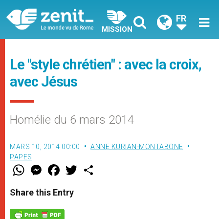
FR
MISSION
Le "style chrétien" : avec la croix,
avec Jésus
Homélie du 6 mars 2014
MARS 10, 2014 00:00
ANNE KURIAN-MONTABONE
PAPES
W
M
F
T
S
h
e
a
w
h
a
s
c
i
a
t
s
e
t
r
Share this Entry
s
e
b
t
e
A
n
o
e
p
g
o
r