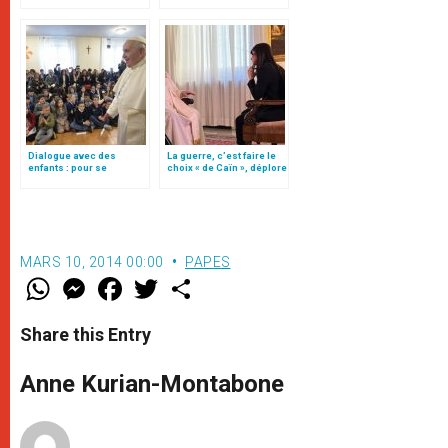
Follo
Dialogue avec des
La guerre, c’est faire le
enfants : pour se
choix « de Caïn », déplore
défendre du diable, prier
le pape François
et parler à des
personnes bonnes
MARS 10, 2014 00:00
PAPES
W
M
F
T
S
h
e
a
w
h
a
s
c
i
a
t
s
e
t
r
Share this Entry
s
e
b
t
e
A
n
o
e
p
g
o
r
Anne Kurian-Montabone
p
e
k
r