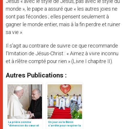
Jésus « avec le style de Jésus, pas avec le style du
monde », le pape a assuré que « les autres joies ne
sont pas fécondes ; elles pensent seulement à
gagner le monde entier, mais à la fin perdre et ruiner
sa vie ».
Il s’agit au contraire de suivre ce que recommande
l’Imitation de Jésus-Christ : « Aimez à vivre inconnu
et à n’être compté pour rien » (Livre I chapitre II).
Autres Publications :
La prière comme
Un jour où le Bénin
"dimension du cœur et
s’arrête pour respirer la
acte de liberté", par Mgr
grâce