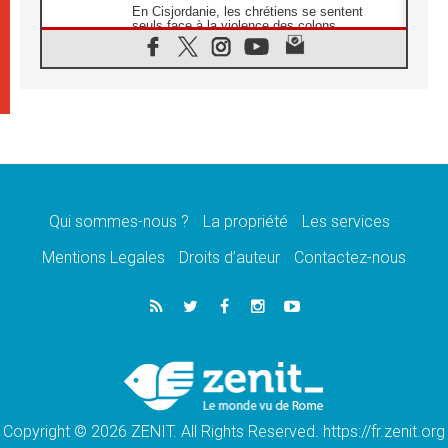
En Cisjordanie, les chrétiens se sentent
seuls face à la violence des colons
08.08.2026
Léon XIV au sanctuaire de Notre Dame du
Bon Conseil à Genazzano en septembre
08.08.2026
Léon XIV: Sainte Agathe aide à contempler
la victoire de l'amour sur la mort
08.08.2026
«Relancer l'empathie», le projet Triennal d'art
des Universités catholiques
Qui sommes-nous ?
La propriété
Les services
08.08.2026
Signis 2026, donner la parole aux religieuses
Mentions Legales
Droits d’auteur
Contactez-nous
catholiques
08.08.2026
Au Bangladesh, l'Église accompagne les
Dalits sur le chemin de la dignité
07.08.2026
Philippines: le vicariat apostolique de
Calapan devient un diocèse
Copyright © 2026 ZENIT. All Rights Reserved. https://fr.zenit.org