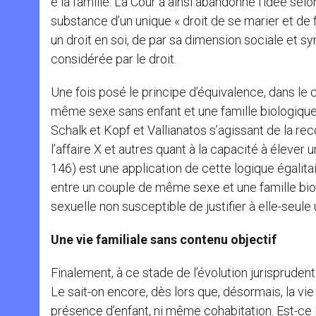
e la famille. La Cour a ainsi abandonné l’idée selon
substance d’un unique « droit de se marier et de 
un droit en soi, de par sa dimension sociale et 
considérée par le droit.
Une fois posé le principe d’équivalence, dans le c
même sexe sans enfant et une famille biologique,
Schalk et Kopf et Vallianatos s’agissant de la rec
l’affaire X et autres quant à la capacité à élever un
146) est une application de cette logique égalita
entre un couple de même sexe et une famille biol
sexuelle non susceptible de justifier à elle-seule
Une vie familiale sans contenu objectif
Finalement, à ce stade de l’évolution jurisprudentie
Le sait-on encore, dès lors que, désormais, la vie
présence d’enfant, ni même cohabitation. Est-ce 