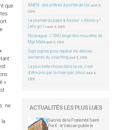
ant que
AMEN : des prêtres à portée de clic
août 6,
2026
ltes
La journée du pape à Assise : « Allons-y !
fort
Let’s go ! »
août 6, 2026
ie
Nicaragua : L’ONU exige des nouvelles de
Mgr Mata
août 6, 2026
x
Sept signes pour repérer les dérives
sectaires du coaching
étant
août 6, 2026
est
La plus belle chose dans la vie, c’est
d’être pris par la main par Jésus
ions
août 6,
2026
é »
est
 : ne
ACTUALITÉS LES PLUS LUES
Sacres de la Fraternité Saint-
 la
Pie X : le Vatican publie le