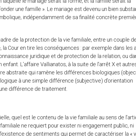
 laquelle le mariage serait la forme, et la famille serait la
fonder une famille ». Le mariage est devenu un bien substan
symbolique, indépendamment de sa finalité concrète premiè
adre de la protection de la vie familiale, entre un couple d
 la Cour en tire les conséquences : par exemple dans les a
onnaissance juridique et de protection de la relation, ou d
 enfant. L’affaire Vallianatos, à la suite de l’arrêt X et autre
ire abstraite qui ramène les différences biologiques (objec
ogique à une simple différence (subjective) d’orientation
 une différence de traitement.
lle, quel est le contenu de la vie familiale au sens de l’arti
 familiale ne requiert pour exister ni engagement public, ni
l’existence de sentiments qui permet de caractériser la « v