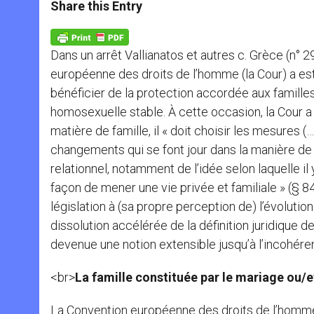
t
s
e
t
r
Share this Entry
s
e
b
t
e
A
n
o
e
p
g
o
r
p
e
k
Dans un arrêt Vallianatos et autres c. Grèce (n°
r
européenne des droits de l’homme (la Cour) a 
bénéficier de la protection accordée aux familles 
homosexuelle stable. À cette occasion, la Cour a 
matière de famille, il « doit choisir les mesures 
changements qui se font jour dans la manière de p
relationnel, notamment de l’idée selon laquelle il
façon de mener une vie privée et familiale » (§ 84
législation à (sa propre perception de) l’évolut
dissolution accélérée de la définition juridique de 
devenue une notion extensible jusqu’à l’incohére
<br>
La famille constituée par le mariage ou/e
La Convention européenne des droits de l’homme (