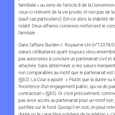
familliale » au sens de l’article 8 de la Conventi
ceux-ci relèvent de la vie privée, et non pas de l
(sauf cas particuliers). Est-ce alors la stabilité de 
relatif. Deux affaires connexes renforcent le const
familiale.
Dans l’affaire Burden c. Royaume-Uni (n°13378/05,
sœurs célibataires ayant toujours vécu ensemble
pas autorisées à conclure un partenariat civil et 
attachée. Sans déterminer si les sœurs menaient u
non comparables au motif que le partenariat est 
(§62). La Cour a ajouté : « Plutôt que la durée ou 
l’existence d’un engagement public, qui va de pai
contractuel » (§65). Or c’est précisément, comme 
pas avoir accès au partenariat pour un motif non ju
justifiée sur le fond. Quoiqu’il en soit, on peut re
durée ou le caractère solidaire de la relation », c’