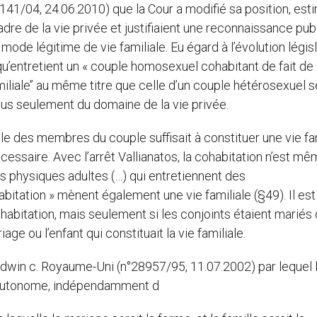
30141/04, 24.06.2010) que la Cour a modifié sa position, est
re de la vie privée et justifiaient une reconnaissance pub
mode légitime de vie familiale. Eu égard à l’évolution légis
 qu’entretient un « couple homosexuel cohabitant de fait de
amiliale’’ au même titre que celle d’un couple hétérosexuel s
plus seulement du domaine de la vie privée.
ble des membres du couple suffisait à constituer une vie fam
cessaire. Avec l’arrêt Vallianatos, la cohabitation n’est mê
s physiques adultes (…) qui entretiennent des
itation » mènent également une vie familiale (§49). Il est 
habitation, mais seulement si les conjoints étaient mariés
iage ou l’enfant qui constituait la vie familiale.
odwin c. Royaume-Uni (n°28957/95, 11.07.2002) par lequel 
on autonome, indépendamment d