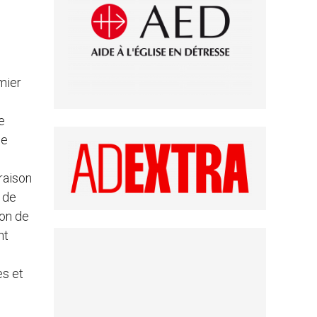
emier
e
de
raison
 de
ion de
nt
es et