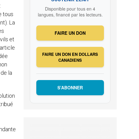
t
Disponible pour tous en 4
e tous
langues, financé par les lecteurs.
nt). La
es
FAIRE UN DON
vils et
article
FAIRE UN DON EN DOLLARS
rdée
CANADIENS
 non
 de la
S’ABONNER
olution
tribué
endante