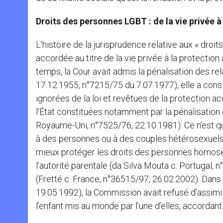
Droits des personnes LGBT : de la vie privée à 
L’histoire de la jurisprudence relative aux « droit
accordée au titre de la vie privée à la protection 
temps, la Cour avait admis la pénalisation des r
17.12.1955, n°7215/75 du 7.07.1977), elle a consi
ignorées de la loi et revêtues de la protection ac
l’État constituées notamment par la pénalisation
Royaume-Uni, n°7525/76, 22.10.1981). Ce n’est q
à des personnes ou à des couples hétérosexuels, 
mieux protéger les droits des personnes homosexu
l’autorité parentale (da Silva Mouta c. Portugal,
(Fretté c. France, n°36515/97, 26.02.2002). Dans 
19.05.1992), la Commission avait refusé d’assimil
l’enfant mis au monde par l’une d’elles, accordant 