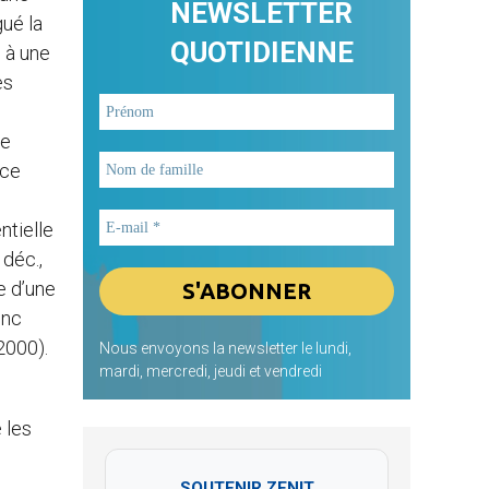
NEWSLETTER
gué la
QUOTIDIENNE
s à une
es
ie
nce
ntielle
 déc.,
e d’une
onc
2000).
Nous envoyons la newsletter le lundi,
mardi, mercredi, jeudi et vendredi
 les
SOUTENIR ZENIT