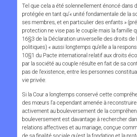
Tel que cela a été solennellement énoncé dans di
protégée en tant qu’« unité fondamentale de la so
ses membres, et en particulier des enfants » (pré
protection ne vise pas le couple mais la famille qui
16§3 de la Déclaration universelle des droits de l
politiques) « aussi longtemps qu’elle a la responsa
10§1 du Pacte international relatif aux droits é
par la société au couple résulte en fait de sa con
pas de l’existence, entre les personnes constitu
vie privée.
Si la Cour a longtemps conservé cette compréhens
des mœurs l’a cependant amenée à reconstruire c
activement au bouleversement de la compréhension
bouleversement est davantage à rechercher dans
relations affectives et au mariage, conçue com
de sa finalité sociale qu’est la fondation et la prot