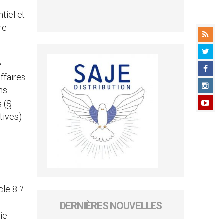
tiel et
re
e
ffaires
ans
s (§
tives)
cle 8 ?
DERNIÈRES NOUVELLES
ie