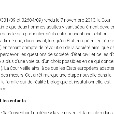
 29381/09 et 32684/09) rendu le 7 novembre 2013, la Cour
estimé que deux hommes adultes vivant séparément devaie
dans le cas particulier où ils entretiennent une relation
affirmé que, dorénavant, lorsqu’un État européen légifère 
(…) en tenant compte de l’évolution de la société ainsi que d
ercevoir les questions de société, d’état civil et celles d’
 y a plus d’une voie ou d’un choix possibles en ce qui conce
). La Cour veille ainsi à ce que les États européens adapte
ion des mœurs. Cet arrêt marque une étape nouvelle dans la
la famille qui, de réalité biologique et institutionnelle, est
nce.
t les enfants
la Convention) protège « la vie privée et familiale » dans