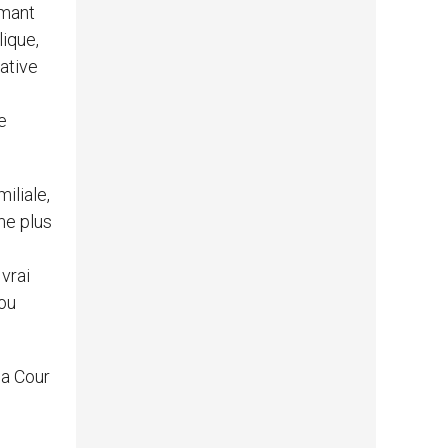
imant
lique,
lative
e
iliale,
me plus
vrai
 ou
la Cour