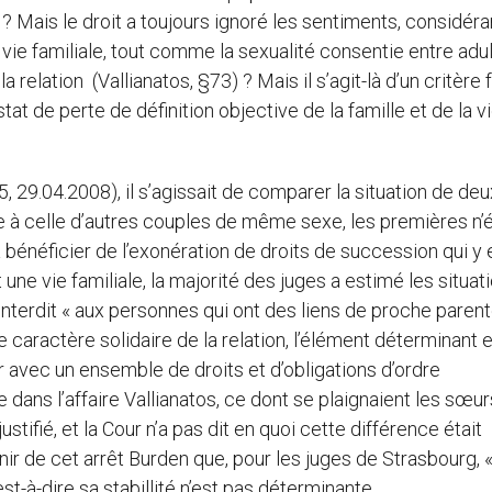
on ? Mais le droit a toujours ignoré les sentiments, considér
a vie familiale, tout comme la sexualité consentie entre adu
la relation (Vallianatos, §73) ? Mais il s’agit-là d’un critère 
at de perte de définition objective de la famille et de la v
 29.04.2008), il s’agissait de comparer la situation de deu
 à celle d’autres couples de même sexe, les premières n’
à bénéficier de l’exonération de droits de succession qui y 
ne vie familiale, la majorité des juges a estimé les situat
interdit « aux personnes qui ont des liens de proche parent
le caractère solidaire de la relation, l’élément déterminant 
r avec un ensemble de droits et d’obligations d’ordre
dans l’affaire Vallianatos, ce dont se plaignaient les sœurs
stifié, et la Cour n’a pas dit en quoi cette différence était
tenir de cet arrêt Burden que, pour les juges de Strasbourg, «
est-à-dire sa stabillité n’est pas déterminante.