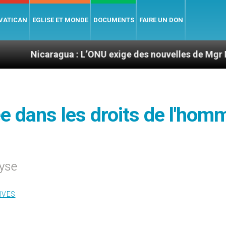
 VATICAN
EGLISE ET MONDE
DOCUMENTS
FAIRE UN DON
ragua : L’ONU exige des nouvelles de Mgr Mata
uée dans les droits de l'hom
lyse
IVES