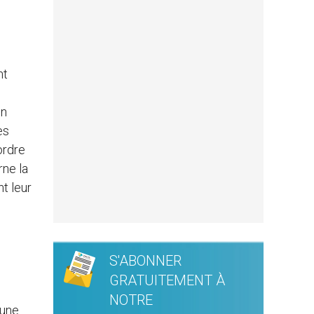
nt
en
es
ordre
rne la
nt leur
S'ABONNER
GRATUITEMENT À
NOTRE
 une