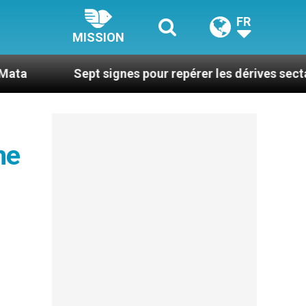
FR
MISSION
Sept signes pour repérer les dérives sectaires du co
me