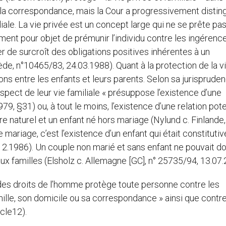
t la correspondance, mais la Cour a progressivement distin
iliale. La vie privée est un concept large qui ne se prête pa
ement pour objet de prémunir l’individu contre les ingérenc
r de surcroît des obligations positives inhérentes à un
uède, n°10465/83, 24.03.1988). Quant à la protection de la v
tions entre les enfants et leurs parents. Selon sa jurisprude
respect de leur vie familiale « présuppose l’existence d’une
79, §31) ou, à tout le moins, l’existence d’une relation pote
 naturel et un enfant né hors mariage (Nylund c. Finlande,
 mariage, c’est l’existence d’un enfant qui était constitutiv
8.12.1986). Un couple non marié et sans enfant ne pouvait d
ux familles (Elsholz c. Allemagne [GC], n° 25735/94, 13.07.
 des droits de l’homme protège toute personne contre les
amille, son domicile ou sa correspondance » ainsi que contre
icle12).