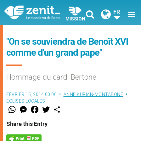
FR
MISSION
"On se souviendra de Benoît XVI
comme d'un grand pape"
Hommage du card. Bertone
FÉVRIER 15, 2014 00:00
ANNE KURIAN-MONTABONE
EGLISES LOCALES
W
M
F
T
S
h
e
a
w
h
a
s
c
i
a
t
s
e
t
r
Share this Entry
s
e
b
t
e
A
n
o
e
p
g
o
r