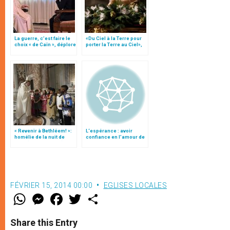
La guerre, c’est faire le
«Du Ciel à la Terre pour
choix « de Caïn », déplore
porter la Terre au Ciel»,
le pape François
par Mgr Francesco Follo
« Revenir à Bethléem! »:
L‘espérance : avoir
homélie de la nuit de
confiance en l’amour de
Noël (texte complet)
Dieu
FÉVRIER 15, 2014 00:00
EGLISES LOCALES
W
M
F
T
S
h
e
a
w
h
a
s
c
i
a
t
s
e
t
r
Share this Entry
s
e
b
t
e