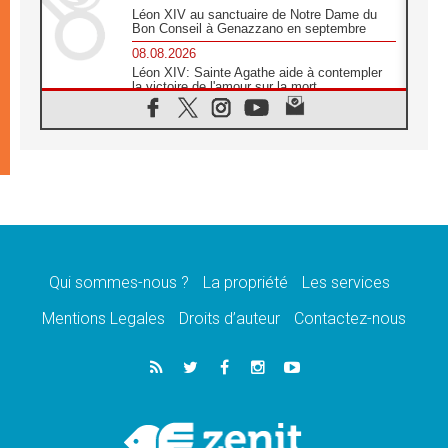
Léon XIV au sanctuaire de Notre Dame du
Bon Conseil à Genazzano en septembre
08.08.2026
Léon XIV: Sainte Agathe aide à contempler
la victoire de l'amour sur la mort
08.08.2026
«Relancer l'empathie», le projet Triennal d'art
des Universités catholiques
08.08.2026
Signis 2026, donner la parole aux religieuses
catholiques
08.08.2026
Au Bangladesh, l'Église accompagne les
Dalits sur le chemin de la dignité
Qui sommes-nous ?
La propriété
Les services
07.08.2026
Philippines: le vicariat apostolique de
Mentions Legales
Droits d’auteur
Contactez-nous
Calapan devient un diocèse
07.08.2026
Congo-Brazzaville: le 15 août, entre solennité
de l'Assomption et mémoire nationale
07.08.2026
«La paix commence par l'empathie» estime
le cardinal Parolin