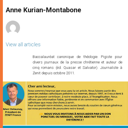
A
n
o
e
p
g
o
r
Anne Kurian-Montabone
p
e
k
r
View all articles
Baccalauréat canonique de théologie. Pigiste pour
divers journaux de la presse chrétienne et auteur de
cinq romans (éd. Quasar et Salvator). Journaliste à
Zenit depuis octobre 2011.