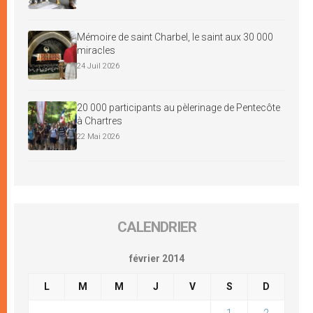
Mémoire de saint Charbel, le saint aux 30 000
miracles
24 Juil 2026
20 000 participants au pèlerinage de Pentecôte
à Chartres
22 Mai 2026
CALENDRIER
février 2014
L
M
M
J
V
S
D
1
2