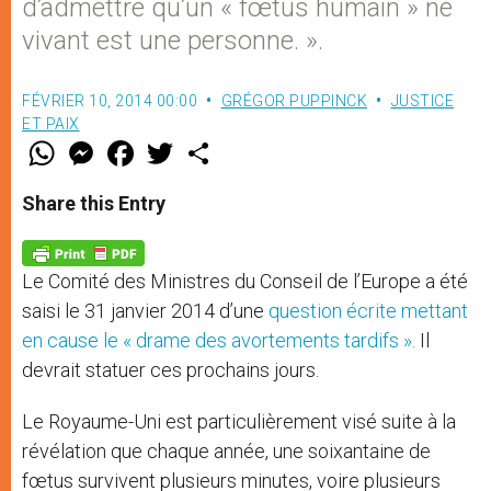
d’admettre qu’un « fœtus humain » né
vivant est une personne. ».
FÉVRIER 10, 2014 00:00
GRÉGOR PUPPINCK
JUSTICE
ET PAIX
W
M
F
T
S
h
e
a
w
h
a
s
c
i
a
t
s
e
t
r
Share this Entry
s
e
b
t
e
A
n
o
e
p
g
o
r
p
e
k
Le Comité des Ministres du Conseil de l’Europe a été
r
saisi le 31 janvier 2014 d’une
question écrite mettant
en cause le « drame des avortements tardifs ».
Il
devrait statuer ces prochains jours.
Le Royaume-Uni est particulièrement visé suite à la
révélation que chaque année, une soixantaine de
fœtus survivent plusieurs minutes, voire plusieurs