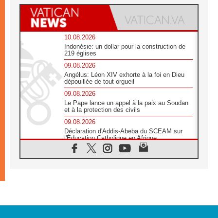
10.08.2026
Indonésie: un dollar pour la construction de
219 églises
09.08.2026
Angélus: Léon XIV exhorte à la foi en Dieu
dépouillée de tout orgueil
09.08.2026
Le Pape lance un appel à la paix au Soudan
et à la protection des civils
09.08.2026
Déclaration d'Addis-Abeba du SCEAM sur
l'Éducation Catholique en Afrique
08.08.2026
En Cisjordanie, les chrétiens se sentent
seuls face à la violence des colons
08.08.2026
Léon XIV au sanctuaire de Notre Dame du
Bon Conseil à Genazzano en septembre
08.08.2026
Léon XIV: Sainte Agathe aide à contempler