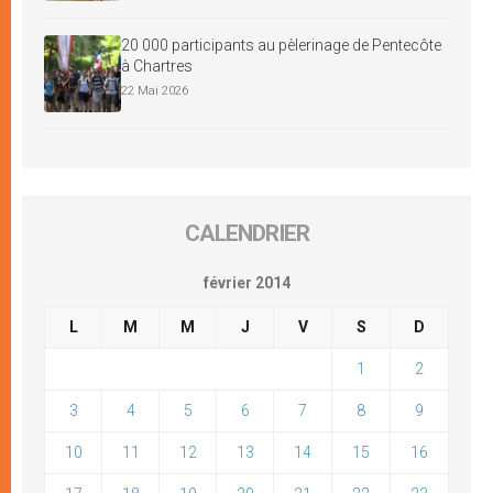
20 000 participants au pèlerinage de Pentecôte
à Chartres
22 Mai 2026
CALENDRIER
février 2014
L
M
M
J
V
S
D
1
2
3
4
5
6
7
8
9
10
11
12
13
14
15
16