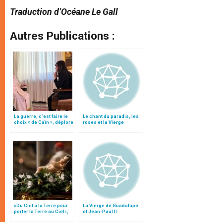
Traduction d’Océane Le Gall
Autres Publications :
La guerre, c’est faire le
Le chant du paradis, les
choix « de Caïn », déplore
roses et la Vierge
le pape François
métisse
«Du Ciel à la Terre pour
La Vierge de Guadalupe
porter la Terre au Ciel»,
et Jean-Paul II
par Mgr Francesco Follo