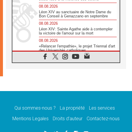
08.08.2026
Léon XIV au sanctuaire de Notre Dame du
Bon Conseil à Genazzano en septembre
08.08.2026
Léon XIV: Sainte Agathe aide à contempler
la victoire de l'amour sur la mort
08.08.2026
«Relancer l'empathie», le projet Triennal d'art
des Universités catholiques
08.08.2026
Signis 2026, donner la parole aux religieuses
catholiques
08.08.2026
Au Bangladesh, l'Église accompagne les
Dalits sur le chemin de la dignité
07.08.2026
Philippines: le vicariat apostolique de
Calapan devient un diocèse
Qui sommes-nous ?
La propriété
Les services
07.08.2026
Congo-Brazzaville: le 15 août, entre solennité
Mentions Legales
Droits d’auteur
Contactez-nous
de l'Assomption et mémoire nationale
07.08.2026
«La paix commence par l'empathie» estime