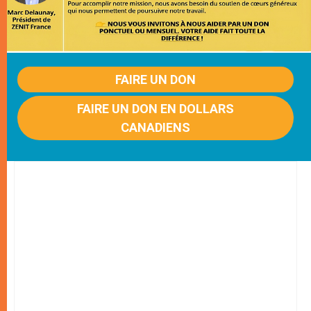
FAIRE UN DON
FAIRE UN DON EN DOLLARS
CANADIENS