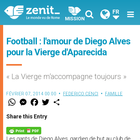
FR
MISSION
Football : l'amour de Diego Alves
pour la Vierge d'Aparecida
« La Vierge m’accompagne toujours »
FÉVRIER 07, 2014 00:00
FEDERICO CENCI
FAMILLE
W
M
F
T
S
h
e
a
w
h
a
s
c
i
a
t
s
e
t
r
Share this Entry
s
e
b
t
e
A
n
o
e
p
g
o
r
p
e
k
Les gants de Diego Alves, gardien de but au club de
r