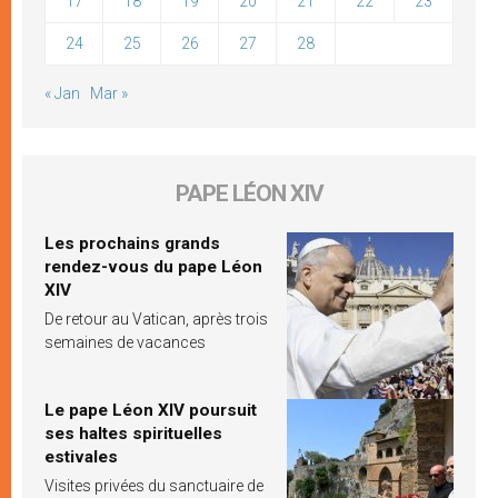
17
18
19
20
21
22
23
24
25
26
27
28
« Jan
Mar »
PAPE LÉON XIV
Les prochains grands
rendez-vous du pape Léon
XIV
De retour au Vatican, après trois
semaines de vacances
Le pape Léon XIV poursuit
ses haltes spirituelles
estivales
Visites privées du sanctuaire de