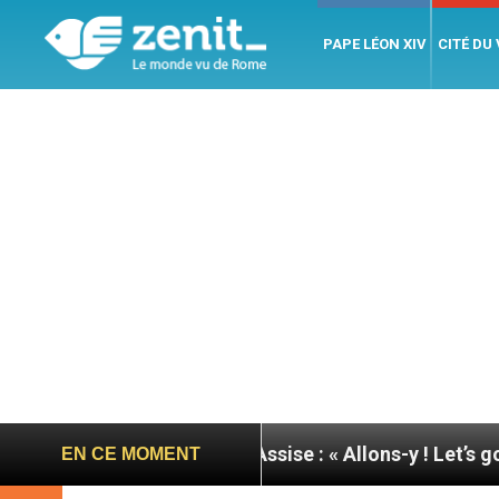
PAPE LÉON XIV
CITÉ DU
rnée du pape à Assise : « Allons-y ! Let’s go ! »
N
EN CE MOMENT