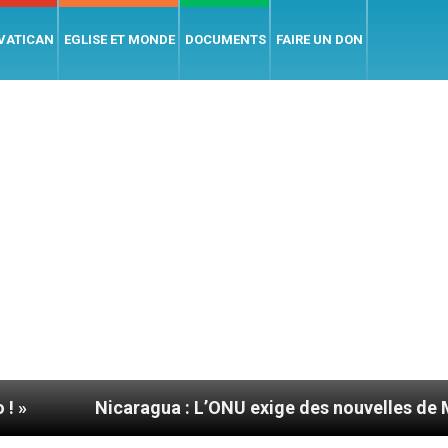
 VATICAN
EGLISE ET MONDE
DOCUMENTS
FAIRE UN DON
icaragua : L’ONU exige des nouvelles de Mgr Mata