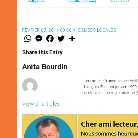
l’intelligence
Deir Alla (Jordanie)
Qui sont-ils ?
typologique des deux
Testaments
FÉVRIER 07, 2014 00:00
EGLISES LOCALES
W
M
F
T
S
h
e
a
w
h
a
s
c
i
a
t
s
e
t
r
Share this Entry
s
e
b
t
e
A
n
o
e
p
g
o
r
Anita Bourdin
p
e
k
r
Journaliste française accréditée
français Zenit en janvier 1999.
doctorat en théologie bibliqu
View all articles