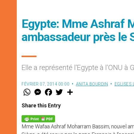
Egypte: Mme Ashraf 
ambassadeur près le S
Elle a représenté l’Egypte à l’ONU à
FÉVRIER 07, 2014 00:00
ANITA BOURDIN
EGLISES
W
M
F
T
S
h
e
a
w
h
a
s
c
i
a
t
s
e
t
r
Share this Entry
s
e
b
t
e
A
n
o
e
p
g
o
r
p
e
k
Mme Wafaa Ashraf Moharram Bassim, nouvel amba
r