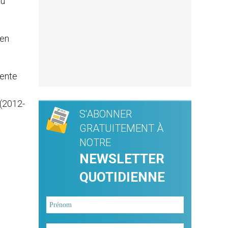
au
 en
nente
 (2012-
S'ABONNER
GRATUITEMENT À
NOTRE
NEWSLETTER
QUOTIDIENNE