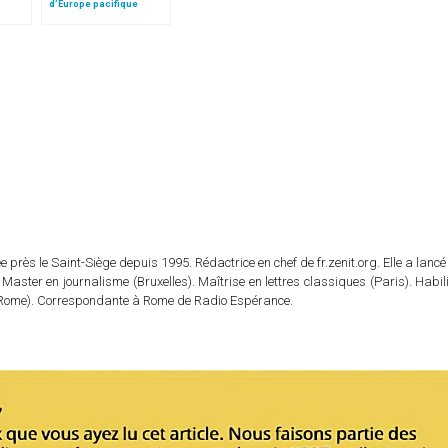
d’Europe pacifique
sans… »: l’Ukraine, dans
la vision de Jean-Paul II
 près le Saint-Siège depuis 1995. Rédactrice en chef de fr.zenit.org. Elle a lancé 
 Master en journalisme (Bruxelles). Maîtrise en lettres classiques (Paris). Habil
e (Rome). Correspondante à Rome de Radio Espérance.