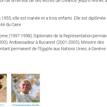
on de la remise de ses lettres de créance, jeudi 6 février, 
5, elle est mariée et a trois enfants. Elle est diplômée
té du Caire.
Rome (1997-1998); Diplomate de la Représentation perma
000); Ambassadeur à Bucarest (2001-2005); Ministre des
entant permanent de l’Egypte aux Nations Unies, à Genève
es ?
« Il ne pourra pas exister