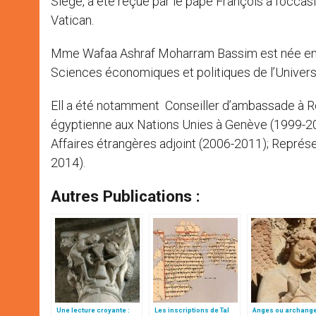
Siège, a été reçue par le pape François à l’occasi
Vatican.
Mme Wafaa Ashraf Moharram Bassim est née en 195
Sciences économiques et politiques de l’Universi
Ell a été notamment Conseiller d’ambassade à 
égyptienne aux Nations Unies à Genève (1999-2
Affaires étrangères adjoint (2006-2011); Représ
2014).
Autres Publications :
Une lecture croyante :
Les inscriptions de Tal
Anges ou archang