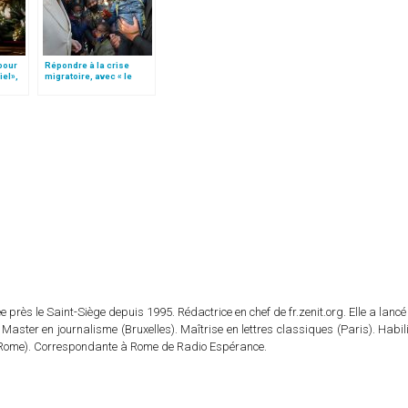
 pour
Répondre à la crise
iel»,
migratoire, avec « le
Follo
style de l’humanité »!
(texte complet)
 près le Saint-Siège depuis 1995. Rédactrice en chef de fr.zenit.org. Elle a lancé 
 Master en journalisme (Bruxelles). Maîtrise en lettres classiques (Paris). Habil
e (Rome). Correspondante à Rome de Radio Espérance.