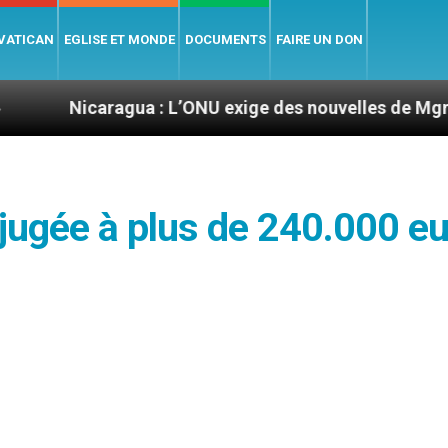
 VATICAN
EGLISE ET MONDE
DOCUMENTS
FAIRE UN DON
ragua : L’ONU exige des nouvelles de Mgr Mata
djugée à plus de 240.000 e