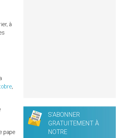
ier, à
es
a
tobre
,
e
S'ABONNER
GRATUITEMENT À
NOTRE
le pape