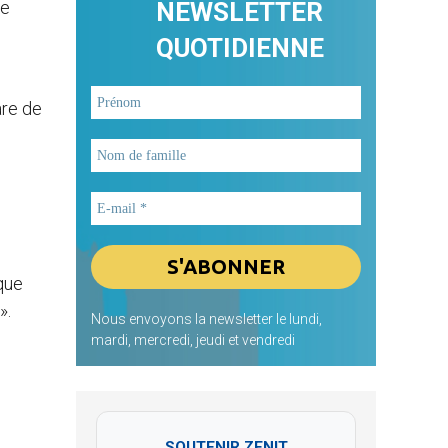
ne
NEWSLETTER
QUOTIDIENNE
are de
aque
».
Nous envoyons la newsletter le lundi,
mardi, mercredi, jeudi et vendredi
SOUTENIR ZENIT