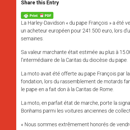
t
s
e
t
r
Share this Entry
s
e
b
t
e
A
n
o
e
p
g
o
r
p
e
k
La Harley-Davidson « du pape François » a été ven
r
un acheteur européen pour 241.500 euro, lors 
semaines.
Sa valeur marchante était estimée au plus à 15.00
l’intermédiaire de la Caritas du diocèse du pape.
La moto avait été offerte au pape François par l
fondation, lors du rassemblement de motards fans
le pape en a fait don à la Caritas de Rome.
La moto, en parfait état de marche, porte la signa
Bonhams parmi les voitures anciennes de collect
« Nous sommes extrêmement honorés de vendre c