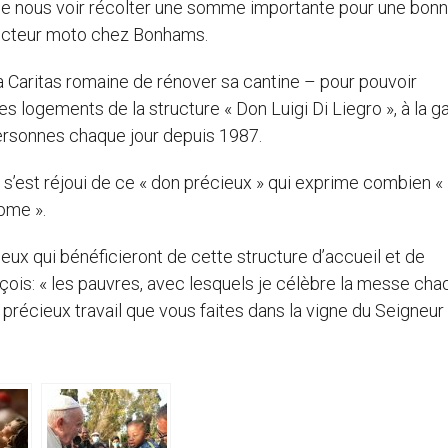
s de nous voir récolter une somme importante pour une bon
secteur moto chez Bonhams.
 la Caritas romaine de rénover sa cantine – pour pouvoir
 les logements de la structure « Don Luigi Di Liegro », à la g
personnes chaque jour depuis 1987.
 s’est réjoui de ce « don précieux » qui exprime combien «
ome ».
eux qui bénéficieront de cette structure d’accueil et de
rançois: « les pauvres, avec lesquels je célèbre la messe ch
 précieux travail que vous faites dans la vigne du Seigneur 