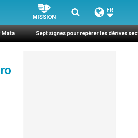
FR
MISSION
Sept signes pour repérer les dérives sectaires du co
uro