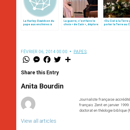
La Harley-Davidson du
La guerre, c’est faire le
«Du Ciel à la Terre
pape aux enchères à
choix « de Caïn », déplore
porter la Terre au C
Paris
le pape François
par Mgr Francesco 
FÉVRIER 06, 2014 00:00
PAPES
W
M
F
T
S
h
e
a
w
h
a
s
c
i
a
t
s
e
t
r
Share this Entry
s
e
b
t
e
A
n
o
e
p
g
o
r
Anita Bourdin
p
e
k
r
Journaliste française accréditée
français Zenit en janvier 1999.
doctorat en théologie bibliqu
View all articles