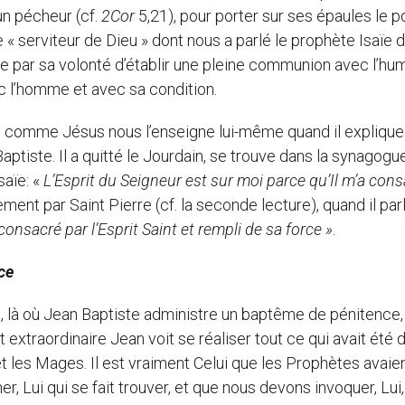
n pécheur (cf.
2Cor
5,21), pour porter sur ses épaules le p
 le « serviteur de Dieu » dont nous a parlé le prophète Isaïe 
tée par sa volonté d’établir une pleine communion avec l’hum
 l’homme et avec sa condition.
comme Jésus nous l’enseigne lui-même quand il explique
aptiste. Il a quitté le Jourdain, se trouve dans la synagogu
saïe: «
L’Esprit du Seigneur est sur moi parce qu’Il m’a con
lement par Saint Pierre (cf. la seconde lecture), quand il par
consacré par l’Esprit Saint et rempli de sa force
»
.
ce
là où Jean Baptiste administre un baptême de pénitence,
xtraordinaire Jean voit se réaliser tout ce qui avait été d
t les Mages. Il est vraiment Celui que les Prophètes avaie
, Lui qui se fait trouver, et que nous devons invoquer, Lui,