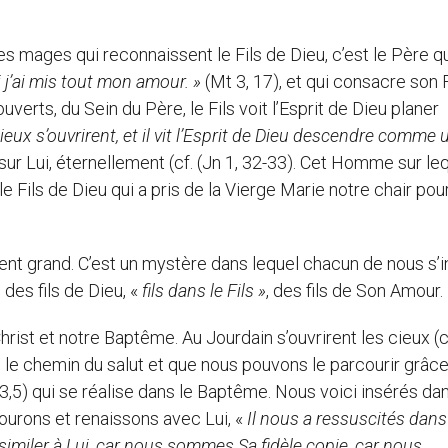
ages qui reconnaissent le Fils de Dieu, c’est le Père qu
i j’ai mis tout mon amour.
»
(Mt 3, 17), et qui consacre son F
uverts, du Sein du Père, le Fils voit l’Esprit de Dieu planer
cieux s’ouvrirent, et il vit l’Esprit de Dieu descendre comme 
 sur Lui, éternellement (cf. (Jn 1, 32-33). Cet Homme sur le
 Fils de Dieu qui a pris de la Vierge Marie notre chair pour
nt grand. C’est un mystère dans lequel chacun de nous s’i
des fils de Dieu, «
fils dans le Fils »
, des fils de Son Amour.
st et notre Baptême. Au Jourdain s’ouvrirent les cieux (c
é le chemin du salut et que nous pouvons le parcourir grâce
 3,5) qui se réalise dans le Baptême. Nous voici insérés dan
mourons et renaissons avec Lui, «
Il nous a ressuscités dan
miler à Lui, car nous sommes Sa fidèle copie, car nous