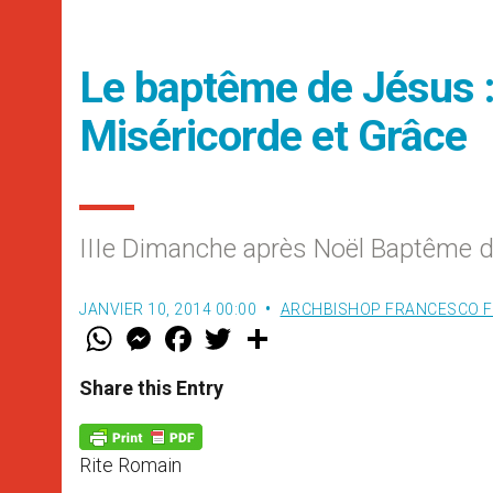
Le baptême de Jésus : 
Miséricorde et Grâce
IIIe Dimanche après Noël Baptême d
JANVIER 10, 2014 00:00
ARCHBISHOP FRANCESCO 
W
M
F
T
S
h
e
a
w
h
a
s
c
i
a
t
s
e
t
r
Share this Entry
s
e
b
t
e
A
n
o
e
p
g
o
r
p
e
k
Rite Romain
r