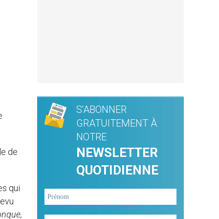
S'ABONNER
e
GRATUITEMENT À
NOTRE
NEWSLETTER
le de
QUOTIDIENNE
s qui
revu
onque,