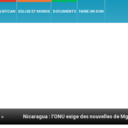
 VATICAN
EGLISE ET MONDE
DOCUMENTS
FAIRE UN DON
icaragua : l’ONU exige des nouvelles de Mgr Mata