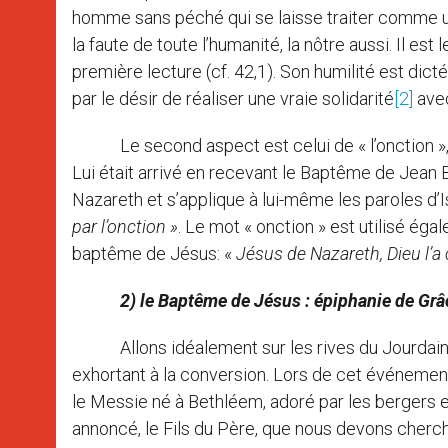
homme sans péché qui se laisse traiter comme u
la faute de toute l’humanité, la nôtre aussi. Il est
première lecture (cf. 42,1). Son humilité est dic
par le désir de réaliser une vraie solidarité
[2]
avec
Le second aspect est celui de « l’onction », 
Lui était arrivé en recevant le Baptême de Jean B
Nazareth et s’applique à lui-même les paroles d’I
par l’onction »
. Le mot « onction » est utilisé éga
baptême de Jésus: «
Jésus de Nazareth, Dieu l’a 
2) le Baptême de Jésus : épiphanie de Grâ
Allons idéalement sur les rives du Jourdain, 
exhortant à la conversion. Lors de cet événement e
le Messie né à Bethléem, adoré par les bergers e
annoncé, le Fils du Père, que nous devons chercher