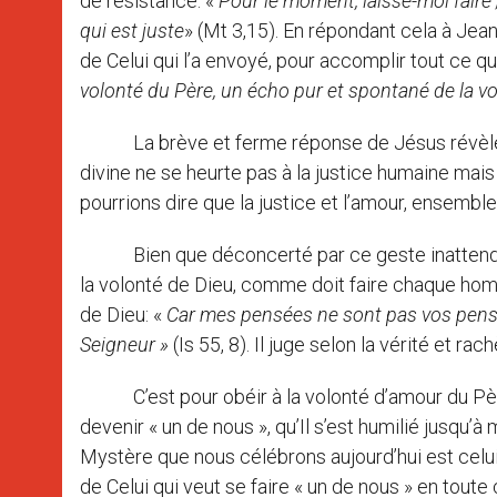
de résistance: «
Pour le moment, laisse-moi faire
qui est juste
» (Mt 3,15). En répondant cela à Jean
de Celui qui l’a envoyé, pour accomplir tout ce q
volonté du Père, un écho pur et spontané de la vo
La brève et ferme réponse de Jésus révèle la m
divine ne se heurte pas à la justice humaine mai
pourrions dire que la justice et l’amour, ensemble
Bien que déconcerté par ce geste inattendu de
la volonté de Dieu, comme doit faire chaque ho
de Dieu: «
Car mes pensées ne sont pas vos pensé
Seigneur
»
(Is 55, 8). Il juge selon la vérité et ra
C’est pour obéir à la volonté d’amour du Père 
devenir « un de nous », qu’Il s’est humilié jusqu’à 
Mystère que nous célébrons aujourd’hui est celui 
de Celui qui veut se faire « un de nous » en toute