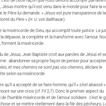
 ; c’est de cette façon que nous devons accomplir parfaite
, Jésus montre qu’il est venu dans le monde pour faire la v
ue le Père lui demande. «
Jésus est pure transparence de la
lonté du Père »
(H. U. von Balthasar).
iséricorde de Dieu, qui accomplit toute justice. La jus
s la dépasse, la complète et la transforme avec l’amour. No
, forment la miséricorde.
 Jésus, Jean Baptiste croit aux paroles de Jésus et se 
mme : abandonner sa propre façon de penser pour accepter
es, et mes chemins ne sont pas vos chemins, déclare le
chète selon sa miséricorde.
qu’Il a accepté de se faire homme, qu’Il «
s’est abaissé 
mourir sur une croix (cf.
Fil
2,7). Donc le premier aspect du
de l’humble miséricorde et de l’amour solidaire : c’est le 
 chose et se mettre réellement dans la file des pécheurs; Lu