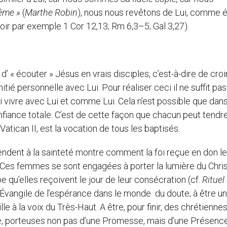
ême »
(
Marthe Robin
), nous nous revêtons de Lui, comme é
voir par exemple 1 Cor 12,13; Rm 6,3–5; Gal 3,27).
’ « écouter » Jésus en vrais disciples, c’est-à-dire de croi
itié personnelle avec Lui. Pour réaliser ceci il ne suffit pas
si vivre avec Lui et comme Lui. Cela n’est possible que dans
nfiance totale. C’est de cette façon que chacun peut tendre
Vatican II, est la vocation de tous les baptisés.
t à la sainteté montre comment la foi reçue en don le 
. Ces femmes se sont engagées à porter la lumière du Chri
 qu’elles reçoivent le jour de leur consécration (cf.
Rituel 
re l’Évangile de l’espérance dans le monde du doute; à être un
e à la voix du Très-Haut. A être, pour finir, des chrétienne
ce, porteuses non pas d’une Promesse, mais d’une Présence