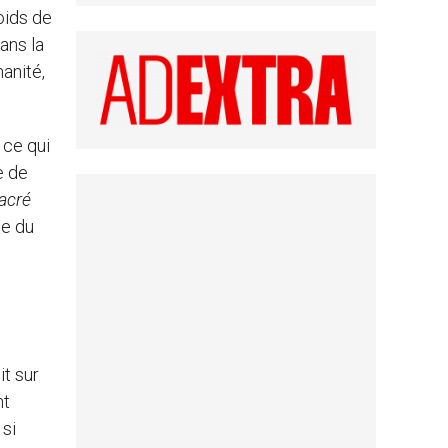
oids de
dans la
anité,
 ce qui
e de
sacré
le du
it sur
nt
 si