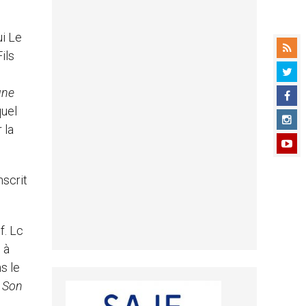
i Le
ils
une
quel
 la
nscrit
f. Lc
 à
s le
s Son