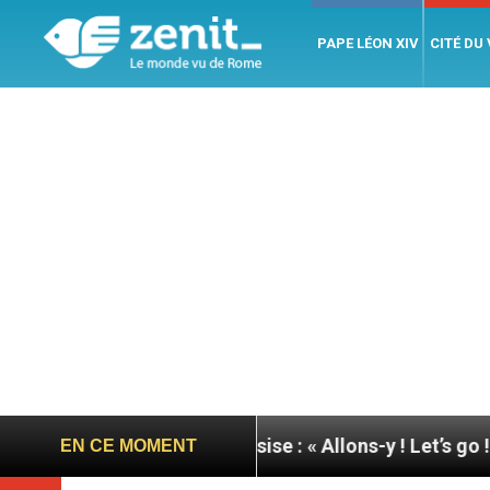
PAPE LÉON XIV
CITÉ DU
née du pape à Assise : « Allons-y ! Let’s go ! »
N
EN CE MOMENT