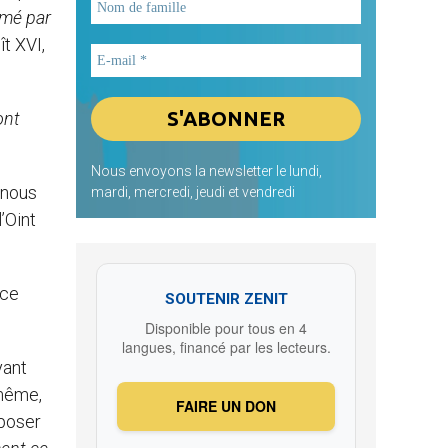
imé par
t XVI,
ont
Nous envoyons la newsletter le lundi,
 nous
mardi, mercredi, jeudi et vendredi
’Oint
nce
SOUTENIR ZENIT
Disponible pour tous en 4
langues, financé par les lecteurs.
yant
-même,
FAIRE UN DON
pposer