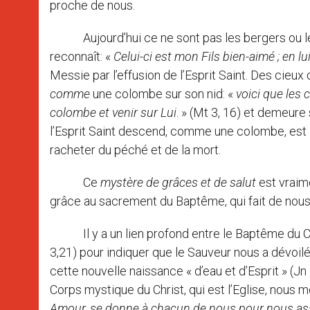
proche de nous.
Aujourd’hui ce ne sont pas les bergers ou les m
reconnaît: «
Celui-ci est mon Fils bien-aimé ; en lu
Messie par l’effusion de l’Esprit Saint. Des cieux o
comme
une colombe sur son nid: «
voici que les 
colombe et venir sur Lui
. » (Mt 3, 16) et demeure
l’Esprit Saint descend, comme une colombe, est le
racheter du péché et de la mort.
Ce
mystère de grâces et de salut
est vraime
grâce au sacrement du Baptême, qui fait de nous 
Il y a un lien profond entre le Baptême du Chri
3,21) pour indiquer que le Sauveur nous a dévoil
cette nouvelle naissance « d’eau et d’Esprit » (Jn
Corps mystique du Christ, qui est l’Eglise, nous 
Amour, se donne à chacun de nous pour nous assi