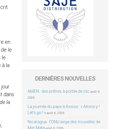
crit
re en
 de le
 le
 à la
DERNIÈRES NOUVELLES
jour
AMEN : des prêtres à portée de clic
août 6,
st dans
2026
de la
La journée du pape à Assise : « Allons-y !
Let’s go ! »
août 6, 2026
s
Nicaragua : l’ONU exige des nouvelles de
,
Mgr Mata
août 6, 2026