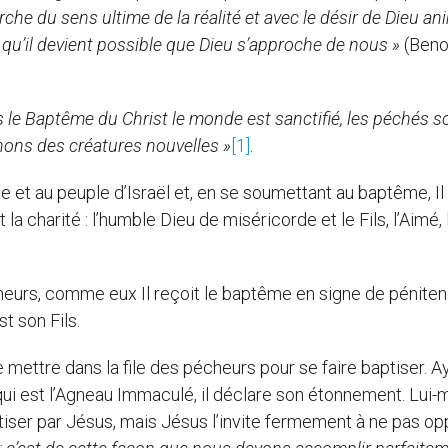
herche du
sens ultime de la réalité et avec le désir de Dieu an
ux qu’il devient possible que Dieu s’approche de nous
»
(Benoî
 le Baptême du Christ le monde est sanctifié, les péchés s
enons des créatures nouvelles »
[1]
.
t au peuple d’Israël et, en se soumettant au baptême, Il
a charité : l’humble Dieu de miséricorde et le Fils, l’Aimé, l
s, comme eux Il reçoit le baptême en signe de pénite
t son Fils.
tre dans la file des pécheurs pour se faire baptiser. A
 qui est l’Agneau Immaculé, il déclare son étonnement. Lui
baptiser par Jésus, mais Jésus l’invite fermement à ne pas o