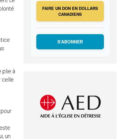
ment ce
olonté
FAIRE UN DON EN DOLLARS
CANADIENS
tice
S’ABONNER
us
plie à
 celle
»
pour
geste
i, un