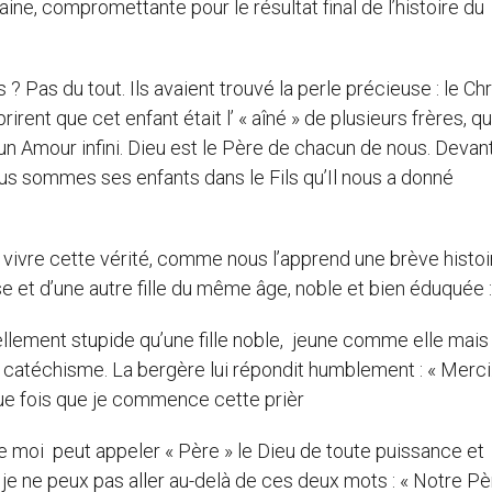
ne, compromettante pour le résultat final de l’histoire du
 du tout. Ils avaient trouvé la perle précieuse : le Chri
rent que cet enfant était l’ « aîné » de plusieurs frères, q
 Amour infini. Dieu est le Père de chacun de nous. Devant 
s sommes ses enfants dans le Fils qu’Il nous a donné
 cette vérité, comme nous l’apprend une brève histoi
se et d’une autre fille du même âge, noble et bien éduquée :
ement stupide qu’une fille noble, jeune comme elle mais
le catéchisme. La bergère lui répondit humblement : « Merci
ue fois que je commence cette prièr
 moi peut appeler « Père » le Dieu de toute puissance et
e ne peux pas aller au-delà de ces deux mots : « Notre Pè