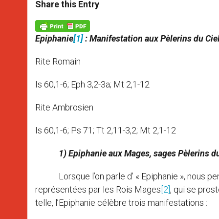
t
s
e
t
r
Share this Entry
s
e
b
t
e
A
n
o
e
p
g
o
r
p
e
k
Epiphanie
[1]
: Manifestation aux Pèlerins du Cie
r
Rite Romain
Is 60,1-6; Eph 3,2-3a; Mt 2,1-12
Rite Ambrosien
Is 60,1-6; Ps 71; Tt 2,11-3,2; Mt 2,1-12
1) Epiphanie aux Mages, sages Pèlerins du
Lorsque l’on parle d’ « Epiphanie », nous penso
représentées par les Rois Mages
[2]
, qui se pros
telle, l’Epiphanie célèbre trois manifestations :