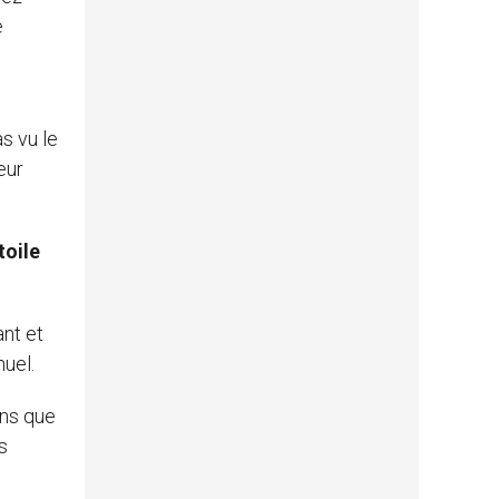
e
as vu le
leur
Etoile
ant et
nuel.
ens que
s