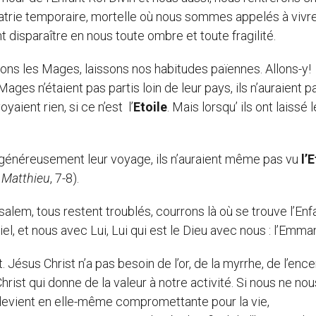
patrie temporaire, mortelle où nous sommes appelés à vivr
ont disparaître en nous toute ombre et toute fragilité.
 les Mages, laissons nos habitudes païennes. Allons-y!
Mages n’étaient pas partis loin de leur pays, ils n’auraient p
oyaient rien, si ce n’est l’
Etoile
. Mais lorsqu’ ils ont laissé 
généreusement leur voyage, ils n’auraient même pas vu
l’
 Matthieu
, 7-8).
lem, tous restent troublés, courrons là où se trouve l’Enf
l, et nous avec Lui, Lui qui est le Dieu avec nous : l’Emma
sus Christ n’a pas besoin de l’or, de la myrrhe, de l’enc
hrist qui donne de la valeur à notre activité. Si nous ne nou
 devient en elle-même compromettante pour la vie,