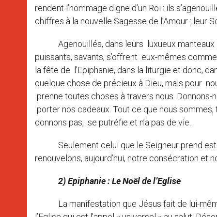
rendent l’hommage digne d’un Roi : ils s’agenouil
chiffres à la nouvelle Sagesse de l’Amour : leur 
Agenouillés, dans leurs luxueux manteaux royaux
puissants, savants, s’offrent eux-mêmes comme
la fête de l’Epiphanie, dans la liturgie et donc
quelque chose de précieux à Dieu, mais pour nous
prenne toutes choses à travers nous. Donnons-nous
porter nos cadeaux. Tout ce que nous sommes, t
donnons pas, se putréfie et n’a pas de vie.
Seulement celui que le Seigneur prend est 
renouvelons, aujourd’hui, notre consécration et n
2) Epiphanie : Le Noël de l’Eglise
La manifestation que Jésus fait de lui-même a
l’Eglise qui est l’appel « universel » au salut. Dé