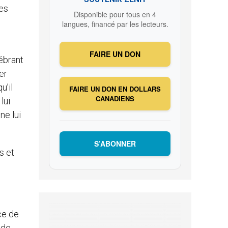
des
Disponible pour tous en 4
langues, financé par les lecteurs.
FAIRE UN DON
ébrant
er
u’il
FAIRE UN DON EN DOLLARS
CANADIENS
lui
ne lui
S’ABONNER
s et
ce de
 de