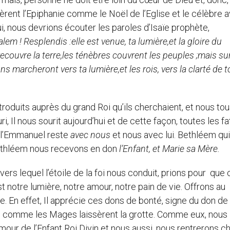
rent l’Epiphanie comme le Noël de l’Eglise et le célèbre 
ui, nous devrions écouter les paroles d’Isaïe prophète,
em ! Resplendis :elle est venue, ta lumière,et la gloire du
 recouvre la terre,les ténèbres couvrent les peuples ;mais sur
ions marcheront vers ta lumière,et les rois, vers la clarté de 
its auprès du grand Roi qu’ils cherchaient, et nous tou
i, Il nous sourit aujourd’hui et de cette façon, toutes les f
: l’Emmanuel reste
avec nous
et nous avec lui. Bethléem qu
Bethléem nous recevons en don
l’Enfant, et Marie sa Mère.
lequel l’étoile de la foi nous conduit, prions pour que 
 notre lumière, notre amour, notre pain de vie. Offrons au
. En effet, Il apprécie ces dons de bonté, signe du don de
se comme les Mages laissèrent la grotte. Comme eux, nous
our de l’Enfant Roi Divin et nous aussi, nous rentrerons c