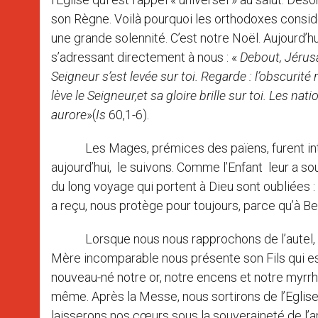
son Règne. Voilà pourquoi les orthodoxes considè
une grande solennité. C’est notre Noël. Aujourd’h
s’adressant directement à nous : «
Debout, Jérusal
Seigneur s’est levée sur toi. Regarde : l’obscurité
lève le Seigneur,et sa gloire brille sur toi. Les nat
aurore
»(
Is
60,1-6).
Les Mages, prémices des païens, furent introdu
aujourd’hui, le suivons. Comme l’Enfant leur a sour
du long voyage qui portent à Dieu sont oubliées 
a reçu, nous protège pour toujours, parce qu’à 
Lorsque nous nous rapprochons de l’autel, vers 
Mère incomparable nous présente son Fils qui est
nouveau-né notre or, notre encens et notre myrrhe
même. Après la Messe, nous sortirons de l’Egli
laisserons nos cœurs sous la souveraineté de l’am