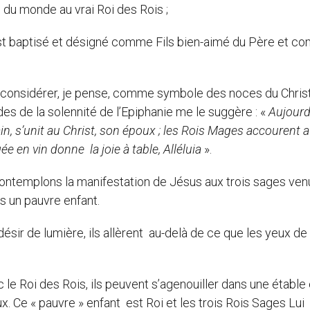
 du monde au vrai Roi des Rois ;
r est baptisé et désigné comme Fils bien-aimé du Père et 
 considérer, je pense, comme symbole des noces du Chris
udes de la solennité de l’Epiphanie me le suggère : «
Aujourd
ain, s’unit au Christ, son époux ; les Rois Mages accourent 
e en vin donne la joie à table, Alléluia
».
mplons la manifestation de Jésus aux trois sages ven
ns un pauvre enfant.
 de lumière, ils allèrent au-delà de ce que les yeux de 
oi des Rois, ils peuvent s’agenouiller dans une étable e
. Ce « pauvre » enfant est Roi et les trois Rois Sages Lui