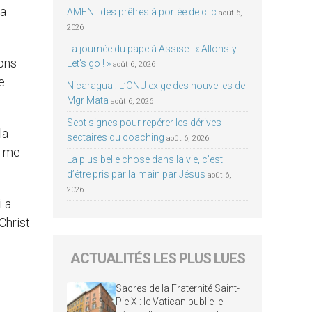
la
AMEN : des prêtres à portée de clic
août 6,
2026
La journée du pape à Assise : « Allons-y !
ons
Let’s go ! »
août 6, 2026
e
Nicaragua : L’ONU exige des nouvelles de
Mgr Mata
août 6, 2026
Sept signes pour repérer les dérives
la
sectaires du coaching
août 6, 2026
e me
La plus belle chose dans la vie, c’est
d’être pris par la main par Jésus
août 6,
2026
i a
Christ
ACTUALITÉS LES PLUS LUES
Sacres de la Fraternité Saint-
Pie X : le Vatican publie le