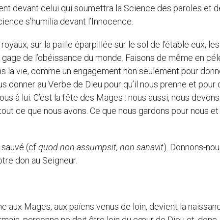
lent devant celui qui soumettra la Science des paroles et 
Science s’humilia devant l’Innocence.
, sur la paille éparpillée sur le sol de l’étable eux, les
 gage de l’obéissance du monde. Faisons de même en cél
, dans la vie, comme un engagement non seulement pour donn
 donner au Verbe de Dieu pour qu’il nous prenne et pour q
 à lui. C’est la fête des Mages : nous aussi, nous devons 
out ce que nous avons. Ce que nous gardons pour nous et 
sauvé (cf
quod non assumpsit, non sanavit
). Donnons-nou
otre don au Seigneur.
ux Mages, aux païens venus de loin, devient la naissan
sormais, personne ne doit être loin du cœur de Dieu et, donc,