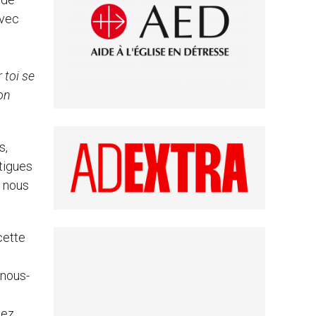
avec
 toi se
ton
s,
atigues
i nous
cette
 nous-
hez