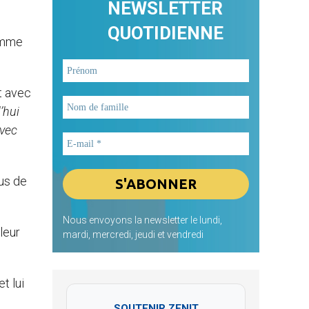
NEWSLETTER
QUOTIDIENNE
comme
t avec
’hui
avec
us de
Nous envoyons la newsletter le lundi,
leur
mardi, mercredi, jeudi et vendredi
t lui
SOUTENIR ZENIT