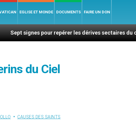
 VATICAN
EGLISE ET MONDE
DOCUMENTS
FAIRE UN DON
nes pour repérer les dérives sectaires du coaching
rins du Ciel
FOLLO
CAUSES DES SAINTS