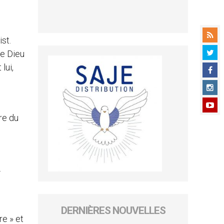
st.
ue Dieu
lui,
re du
.
DERNIÈRES NOUVELLES
re » et