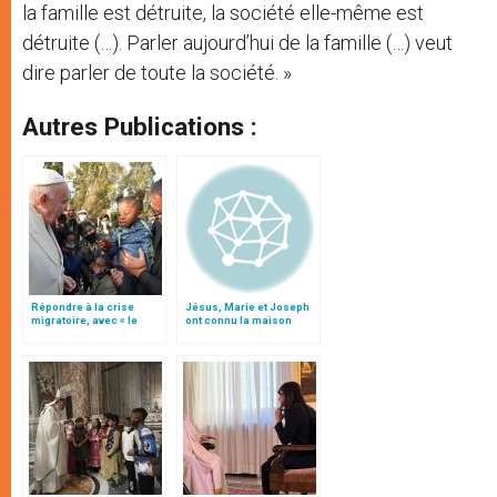
la famille est détruite, la société elle-même est
détruite (…). Parler aujourd’hui de la famille (…) veut
dire parler de toute la société. »
Autres Publications :
Répondre à la crise
Jésus, Marie et Joseph
migratoire, avec « le
ont connu la maison
style de l’humanité »!
récemment découverte à
(texte complet)
Nazareth