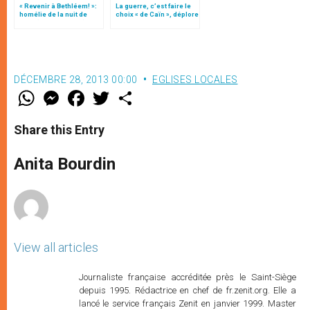
« Revenir à Bethléem! »:
La guerre, c’est faire le
homélie de la nuit de
choix « de Caïn », déplore
Noël (texte complet)
le pape François
DÉCEMBRE 28, 2013 00:00
EGLISES LOCALES
W
M
F
T
S
h
e
a
w
h
a
s
c
i
a
t
s
e
t
r
Share this Entry
s
e
b
t
e
A
n
o
e
p
g
o
r
Anita Bourdin
p
e
k
r
View all articles
Journaliste française accréditée près le Saint-Siège
depuis 1995. Rédactrice en chef de fr.zenit.org. Elle a
lancé le service français Zenit en janvier 1999. Master