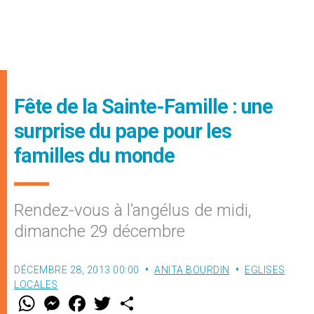
Fête de la Sainte-Famille : une
surprise du pape pour les
familles du monde
Rendez-vous à l’angélus de midi,
dimanche 29 décembre
DÉCEMBRE 28, 2013 00:00
ANITA BOURDIN
EGLISES
LOCALES
W
M
F
T
S
h
e
a
w
h