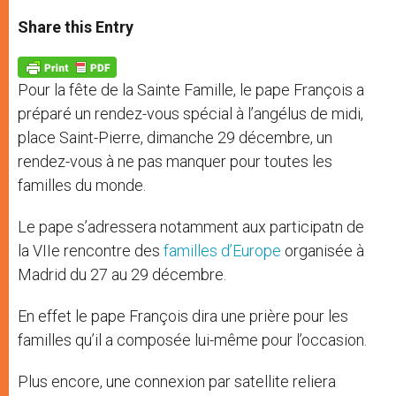
a
s
c
i
a
t
s
e
t
r
Share this Entry
s
e
b
t
e
A
n
o
e
p
g
o
r
p
e
k
Pour la fête de la Sainte Famille, le pape François a
r
préparé un rendez-vous spécial à l’angélus de midi,
place Saint-Pierre, dimanche 29 décembre, un
rendez-vous à ne pas manquer pour toutes les
familles du monde.
Le pape s’adressera notamment aux participatn de
la VIIe rencontre des
familles d’Europe
organisée à
Madrid du 27 au 29 décembre.
En effet le pape François dira une prière pour les
familles qu’il a composée lui-même pour l’occasion.
Plus encore, une connexion par satellite reliera