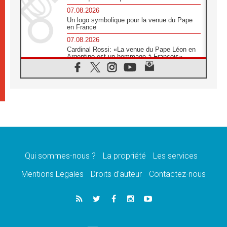
07.08.2026
Un logo symbolique pour la venue du Pape
en France
07.08.2026
Cardinal Rossi: «La venue du Pape Léon en
Argentine est un hommage à François»
07.08.2026
Hiroshima et Nagasaki, 81 ans après,
lancement des «dix jours de prière pour la
paix»
06.08.2026
Préparatifs des JMJ 2027 à Séoul: «c'est
passionnant et l'impatience est immense!»
06.08.2026
Chrétiens et confucéens: respect et sagesse
pour relever les «défis urgents»
Qui sommes-nous ?
La propriété
Les services
06.08.2026
Mentions Legales
Droits d’auteur
Contactez-nous
À Sainte-Marie-Majeure, la grâce de Dieu
descend encore sur le monde
06.08.2026
Léon XIV aux jeunes d'Assise: «l'Europe et
le monde cherchent en vous de nouveaux
saints»