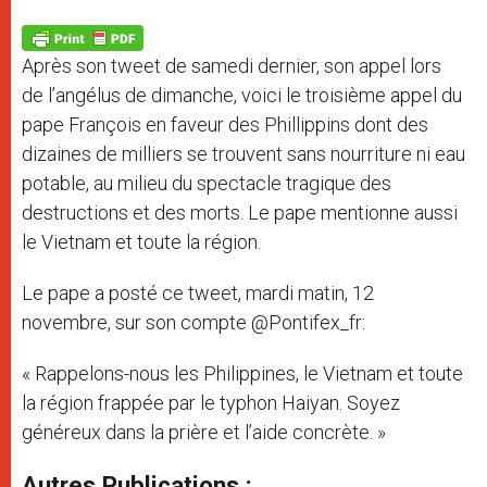
A
n
o
e
p
g
o
r
p
e
k
Après son tweet de samedi dernier, son appel lors
r
de l’angélus de dimanche, voici le troisième appel du
pape François en faveur des Phillippins dont des
dizaines de milliers se trouvent sans nourriture ni eau
potable, au milieu du spectacle tragique des
destructions et des morts. Le pape mentionne aussi
le Vietnam et toute la région.
Le pape a posté ce tweet, mardi matin, 12
novembre, sur son compte @Pontifex_fr:
« Rappelons-nous les Philippines, le Vietnam et toute
la région frappée par le typhon Haiyan. Soyez
généreux dans la prière et l’aide concrète. »
Autres Publications :