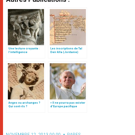
Une lecture croyante :
Les inscriptions de Tal
l’intelligence
Deir Alla (Jordanie)
typologique des deux
Testaments
Anges ou archanges ?
« Il ne pourra pas exister
Qui sont-ils ?
d’Europe pacifique
sans… »: l’Ukraine, dans
la vision de Jean-Paul II
NOVEMBRE 12, 2013 00:00
PAPES