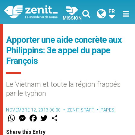
FR
MISSION
Apporter une aide concrète aux
Philippins: 3e appel du pape
François
Le Vietnam et toute la région frappés
par le typhon
NOVEMBRE 12, 2013 00:00
ZENIT STAFF
PAPES
W
M
F
T
S
h
e
a
w
h
a
s
c
i
a
t
s
e
t
r
Share this Entry
s
e
b
t
e