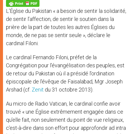
p
g
o
r
p
e
k
L’Église du Pakistan « a besoin de sentir la solidarité,
r
de sentir l’affection, de sentir le soutien dans la
prière de la part de toutes les autres Églises du
monde, de ne pas se sentir seule », déclare le
cardinal Filoni.
Le cardinal Fernando Filoni, préfet de la
Congrégation pour l’évangélisation des peuples, est
de retour du Pakistan où il a présidé l’ordination
épiscopale de l’évêque de Faisalabad, Mgr Joseph
Arshad (cf.
Zenit
du 31 octobre 2013).
Au micro de Radio Vatican, le cardinal confie avoir
trouvé « une Église extrêmement engagée dans ce
qu’elle fait, non seulement du point de vue religieux,
c’est-à-dire dans son effort pour approfondir ad intra