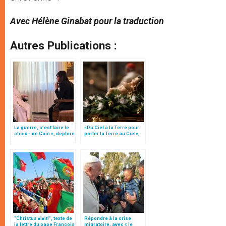
Avec Hélène Ginabat pour la traduction
Autres Publications :
La guerre, c’est faire le
«Du Ciel à la Terre pour
choix « de Caïn », déplore
porter la Terre au Ciel»,
le pape François
par Mgr Francesco Follo
"Christus vivit!", texte de
Répondre à la crise
la lettre du pape François
migratoire, avec « le