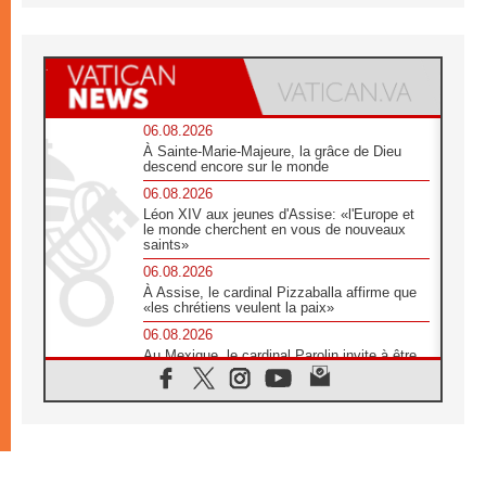
06.08.2026
À Sainte-Marie-Majeure, la grâce de Dieu
descend encore sur le monde
06.08.2026
Léon XIV aux jeunes d'Assise: «l'Europe et
le monde cherchent en vous de nouveaux
saints»
06.08.2026
À Assise, le cardinal Pizzaballa affirme que
«les chrétiens veulent la paix»
06.08.2026
Au Mexique, le cardinal Parolin invite à être
aux côtés des marginalisées
06.08.2026
À Assise, le Pape invite les jeunes à
«construire la civilisation de l'amour»
05.08.2026
La visite du Pape en Argentine portera «un