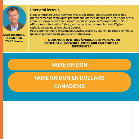
FAIRE UN DON
FAIRE UN DON EN DOLLARS
CANADIENS