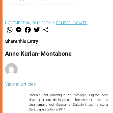
aux jeunes du monde
style de l’humanité »!
(texte complet)
NOVEMBRE 06, 2013 00:00
EGLISES LOCALES
W
M
F
T
S
h
e
a
w
h
a
s
c
i
a
t
s
e
t
r
Share this Entry
s
e
b
t
e
A
n
o
e
p
g
o
r
Anne Kurian-Montabone
p
e
k
r
View all articles
Baccalauréat canonique de théologie. Pigiste pour
divers journaux de la presse chrétienne et auteur de
cinq romans (éd. Quasar et Salvator). Journaliste à
Zenit depuis octobre 2011.