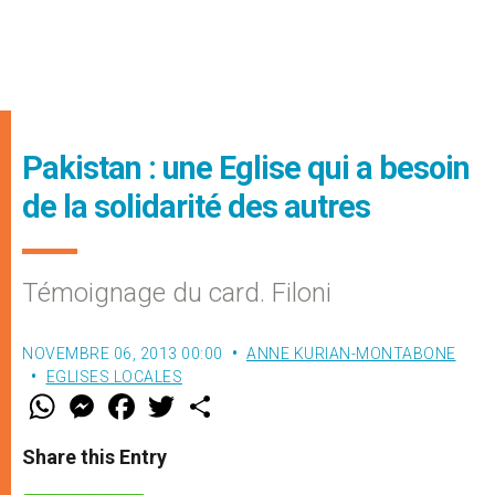
Pakistan : une Eglise qui a besoin
de la solidarité des autres
Témoignage du card. Filoni
NOVEMBRE 06, 2013 00:00
ANNE KURIAN-MONTABONE
EGLISES LOCALES
W
M
F
T
S
h
e
a
w
h
a
s
c
i
a
t
s
e
t
r
Share this Entry
s
e
b
t
e
A
n
o
e