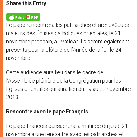
t
s
e
t
r
Share this Entry
s
e
b
t
e
A
n
o
e
p
g
o
r
p
e
k
Le pape rencontrera les patriarches et archevêques
r
majeurs des Églises catholiques orientales, le 21
novembre prochain, au Vatican. Ils seront également
présents pour la clôture de l’Année de la foi, le 24
novembre.
Cette audience aura lieu dans le cadre de
l’Assemblée plénière de la Congrégation pour les
Églises orientales qui aura lieu du 19 au 22 novembre
2013.
Rencontre avec le pape François
Le pape François consacrera la matinée du jeudi 21
novembre à une rencontre avec les patriarches et