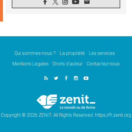
07.08.2026
1ère Conférence continentale sur l'éducation
catholique en Afrique
07.08.2026
Un logo symbolique pour la venue du Pape
en France
07.08.2026
Cardinal Rossi: «La venue du Pape Léon en
Argentine est un hommage à François»
Qui sommes-nous ?
La propriété
Les services
07.08.2026
Hiroshima et Nagasaki, 81 ans après,
Mentions Legales
Droits d’auteur
Contactez-nous
lancement des «dix jours de prière pour la
paix»
06.08.2026
Préparatifs des JMJ 2027 à Séoul: «c'est
passionnant et l'impatience est immense!»
06.08.2026
Chrétiens et confucéens: respect et sagesse
pour relever les «défis urgents»
Copyright © 2026 ZENIT. All Rights Reserved. https://fr.zenit.org