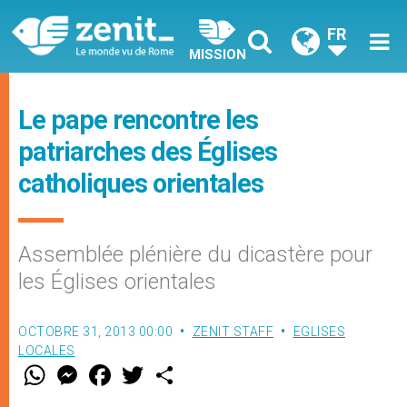
FR
MISSION
Le pape rencontre les
patriarches des Églises
catholiques orientales
Assemblée plénière du dicastère pour
les Églises orientales
OCTOBRE 31, 2013 00:00
ZENIT STAFF
EGLISES
LOCALES
W
M
F
T
S
h
e
a
w
h
a
s
c
i
a