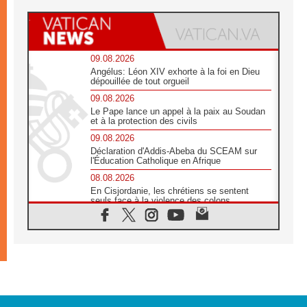
09.08.2026
Angélus: Léon XIV exhorte à la foi en Dieu
dépouillée de tout orgueil
09.08.2026
Le Pape lance un appel à la paix au Soudan
et à la protection des civils
09.08.2026
Déclaration d'Addis-Abeba du SCEAM sur
l'Éducation Catholique en Afrique
08.08.2026
En Cisjordanie, les chrétiens se sentent
seuls face à la violence des colons
08.08.2026
Léon XIV au sanctuaire de Notre Dame du
Bon Conseil à Genazzano en septembre
08.08.2026
Léon XIV: Sainte Agathe aide à contempler
la victoire de l'amour sur la mort
08.08.2026