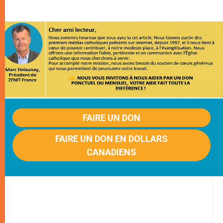
FAIRE UN DON
FAIRE UN DON EN DOLLARS
CANADIENS