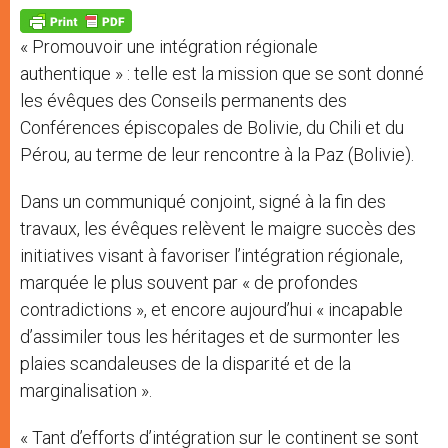
A
n
o
e
p
g
o
r
p
e
k
« Promouvoir une intégration régionale
r
authentique » : telle est la mission que se sont donné
les évêques des Conseils permanents des
Conférences épiscopales de Bolivie, du Chili et du
Pérou, au terme de leur rencontre à la Paz (Bolivie).
Dans un communiqué conjoint, signé à la fin des
travaux, les évêques relèvent le maigre succès des
initiatives visant à favoriser l’intégration régionale,
marquée le plus souvent par « de profondes
contradictions », et encore aujourd’hui « incapable
d’assimiler tous les héritages et de surmonter les
plaies scandaleuses de la disparité et de la
marginalisation ».
« Tant d’efforts d’intégration sur le continent se sont