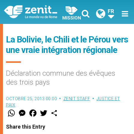
FR
MISSION
La Bolivie, le Chili et le Pérou vers
une vraie intégration régionale
Déclaration commune des évêques
des trois pays
OCTOBRE 25, 2013 00:00
ZENIT STAFF
JUSTICE ET
PAIX
W
M
F
T
S
h
e
a
w
h
a
s
c
i
a
t
s
e
t
r
Share this Entry
s
e
b
t
e