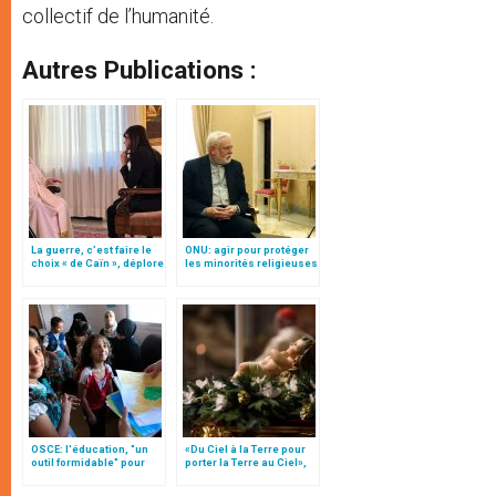
collectif de l’humanité.
Autres Publications :
La guerre, c’est faire le
ONU: agir pour protéger
choix « de Caïn », déplore
les minorités religieuses
le pape François
dans les conflits
OSCE: l'éducation, "un
«Du Ciel à la Terre pour
outil formidable" pour
porter la Terre au Ciel»,
réduire les tensions
par Mgr Francesco Follo
impliquant les minorités