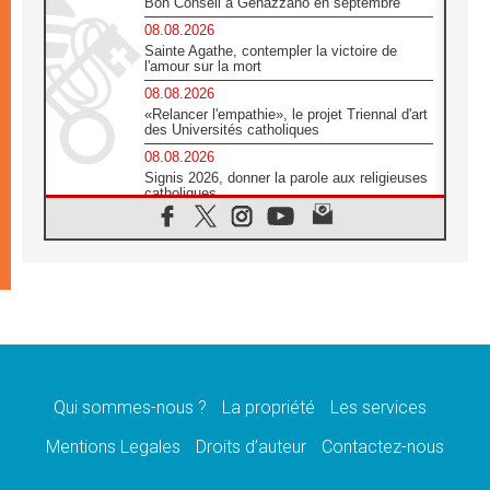
Bon Conseil à Genazzano en septembre
08.08.2026
Sainte Agathe, contempler la victoire de
l'amour sur la mort
08.08.2026
«Relancer l'empathie», le projet Triennal d'art
des Universités catholiques
08.08.2026
Signis 2026, donner la parole aux religieuses
catholiques
08.08.2026
Au Bangladesh, l'Église accompagne les
Dalits sur le chemin de la dignité
07.08.2026
Philippines: le vicariat apostolique de
Calapan devient un diocèse
07.08.2026
Congo-Brazzaville: le 15 août, entre solennité
de l'Assomption et mémoire nationale
Qui sommes-nous ?
La propriété
Les services
07.08.2026
«La paix commence par l'empathie» estime
Mentions Legales
Droits d’auteur
Contactez-nous
le cardinal Parolin
07.08.2026