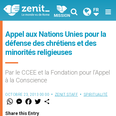
FR
MISSION
Appel aux Nations Unies pour la
défense des chrétiens et des
minorités religieuses
Par le CCEE et la Fondation pour l’Appel
à la Conscience
OCTOBRE 23, 2013 00:00
ZENIT STAFF
SPIRITUALITÉ
W
M
F
T
S
h
e
a
w
h
a
s
c
i
a
t
s
e
t
r
Share this Entry
s
e
b
t
e