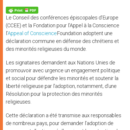
A
n
o
e
p
g
o
r
p
e
k
Le Conseil des conférences épiscopales d’Europe
r
(CCEE) et la Fondation pour l’Appel à la Conscience
l’
Appeal of Conscience
Foundation adoptent une
déclaration commune en défense des chrétiens et
des minorités religieuses du monde.
Les signataires demandent aux Nations Unies de
promouvoir avec urgence un engagement politique
et social pour défendre les minorités et soutenir la
liberté religieuse par l’adoption, notamment, d’une
Résolution pour la protection des minorités
religieuses.
Cette déclaration a été transmise aux responsables
de nombreux pays, pour demander l’adoption de