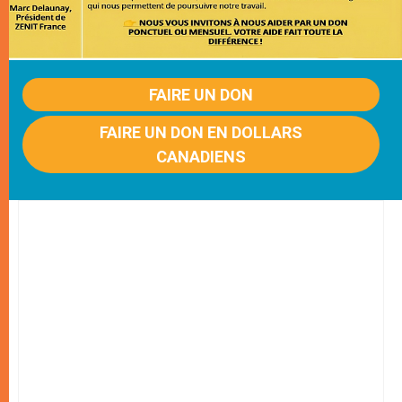
FAIRE UN DON
FAIRE UN DON EN DOLLARS
CANADIENS