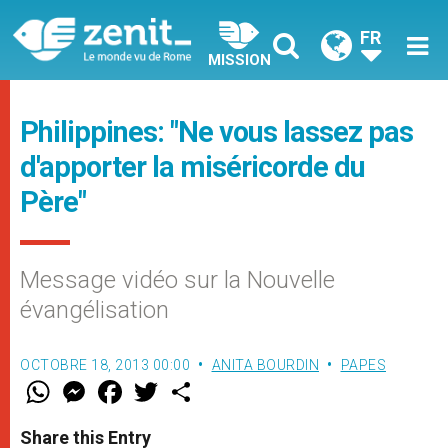
FR
MISSION
Philippines: "Ne vous lassez pas
d'apporter la miséricorde du
Père "
Message vidéo sur la Nouvelle
évangélisation
OCTOBRE 18, 2013 00:00
ANITA BOURDIN
PAPES
W
M
F
T
S
h
e
a
w
h
a
s
c
i
a
t
s
e
t
r
Share this Entry
s
e
b
t
e