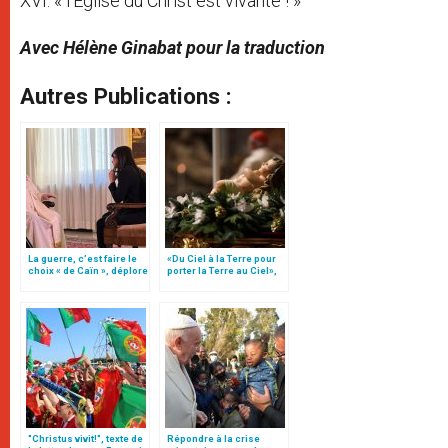
XVI: « l’Église du Christ est vivante ! »
Avec Hélène Ginabat pour la traduction
Autres Publications :
La guerre, c’est faire le
«Du Ciel à la Terre pour
choix « de Caïn », déplore
porter la Terre au Ciel»,
le pape François
par Mgr Francesco Follo
"Christus vivit!", texte de
Répondre à la crise