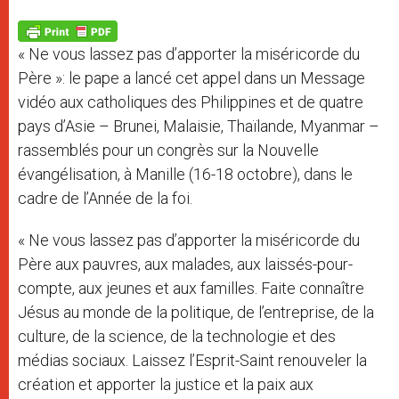
A
n
o
e
p
g
o
r
p
e
k
« Ne vous lassez pas d’apporter la miséricorde du
r
Père »: le pape a lancé cet appel dans un Message
vidéo aux catholiques des Philippines et de quatre
pays d’Asie – Brunei, Malaisie, Thaïlande, Myanmar –
rassemblés pour un congrès sur la Nouvelle
évangélisation, à Manille (16-18 octobre), dans le
cadre de l’Année de la foi.
« Ne vous lassez pas d’apporter la miséricorde du
Père aux pauvres, aux malades, aux laissés-pour-
compte, aux jeunes et aux familles. Faite connaître
Jésus au monde de la politique, de l’entreprise, de la
culture, de la science, de la technologie et des
médias sociaux. Laissez l’Esprit-Saint renouveler la
création et apporter la justice et la paix aux