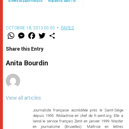
la lettre du pape François
migratoire, avec « le
aux jeunes du monde
style de l’humanité »!
(texte complet)
OCTOBRE 18, 2013 00:00
PAPES
W
M
F
T
S
h
e
a
w
h
a
s
c
i
a
t
s
e
t
r
Share this Entry
s
e
b
t
e
A
n
o
e
p
g
o
r
Anita Bourdin
p
e
k
r
View all articles
Journaliste française accréditée près le Saint-Siège
depuis 1995. Rédactrice en chef de fr.zenit.org. Elle a
lancé le service français Zenit en janvier 1999. Master
en journalisme (Bruxelles). Maîtrise en lettres