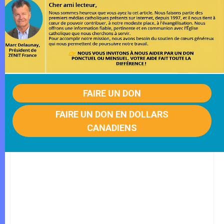
FAIRE UN DON
FAIRE UN DON EN DOLLARS
CANADIENS