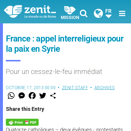
FR
MISSION
France : appel interreligieux pour
la paix en Syrie
Pour un cessez-le-feu immédiat
OCTOBRE 17, 2013 00:00
ZENIT STAFF
ARCHIVES
W
M
F
T
S
h
e
a
w
h
a
s
c
i
a
t
s
e
t
r
Share this Entry
s
e
b
t
e
A
n
o
e
p
g
o
r
p
e
k
Quatorze catholiques – deux évêques -, protestants
r