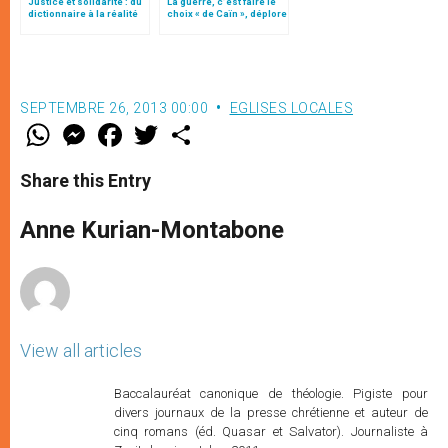
Justice et solidarité : du
La guerre, c’est faire le
dictionnaire à la réalité
choix « de Caïn », déplore
le pape François
SEPTEMBRE 26, 2013 00:00
EGLISES LOCALES
W
M
F
T
S
h
e
a
w
h
a
s
c
i
a
t
s
e
t
r
Share this Entry
s
e
b
t
e
A
n
o
e
p
g
o
r
Anne Kurian-Montabone
p
e
k
r
View all articles
Baccalauréat canonique de théologie. Pigiste pour
divers journaux de la presse chrétienne et auteur de
cinq romans (éd. Quasar et Salvator). Journaliste à