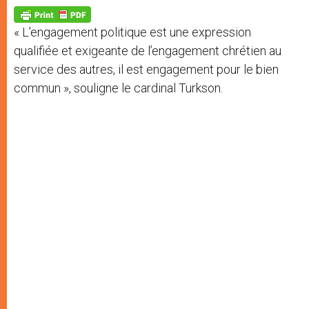
A
n
o
e
p
g
o
r
p
e
k
« L’engagement politique est une expression
r
qualifiée et exigeante de l’engagement chrétien au
service des autres, il est engagement pour le bien
commun », souligne le cardinal Turkson.