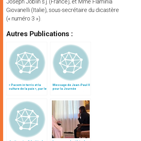
Joseph Joblin s.j. (France), et Mme Flaminia
Giovanelli (Italie), sous-secrétaire du dicastère
(« numéro 3 »).
Autres Publications :
« Pacem in terris et la
Message de Jean-Paul II
culture de la paix », par le
pour la Journée
cardinal Martino
mondiale de la Paix (1er
janvier 2003)