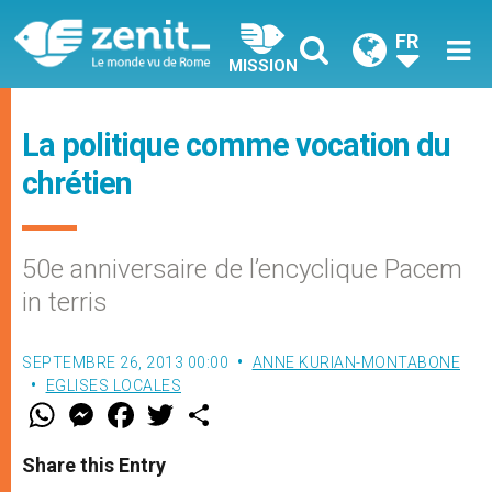
FR
MISSION
La politique comme vocation du
chrétien
50e anniversaire de l’encyclique Pacem
in terris
SEPTEMBRE 26, 2013 00:00
ANNE KURIAN-MONTABONE
EGLISES LOCALES
W
M
F
T
S
h
e
a
w
h
a
s
c
i
a
t
s
e
t
r
Share this Entry
s
e
b
t
e