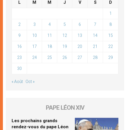
L
M
M
J
V
S
D
1
2
3
4
5
6
7
8
9
10
11
12
13
14
15
16
17
18
19
20
21
22
23
24
25
26
27
28
29
30
« Août
Oct »
PAPE LÉON XIV
Les prochains grands
rendez-vous du pape Léon