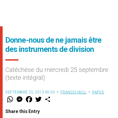
Donne-nous de ne jamais être
des instruments de division
Catéchèse du mercredi 25 septembre
(texte intégral)
SEPTEMBRE 25, 2013 00:00
FRANCIS NULL
PAPES
W
M
F
T
S
h
e
a
w
h
a
s
c
i
a
t
s
e
t
r
Share this Entry
s
e
b
t
e