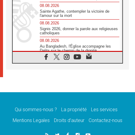
08.08.2026
Sainte Agathe, contempler la victoire de
l'amour sur la mort
08.08.2026
Signis 2026, donner la parole aux religieuses
catholiques
08.08.2026
Au Bangladesh, l'Église accompagne les
Dalits sur le chemin de la dignité
07.08.2026
Philippines: le vicariat apostolique de
Calapan devient un diocèse
07.08.2026
Congo-Brazzaville: le 15 août, entre solennité
de l'Assomption et mémoire nationale
07.08.2026
«La paix commence par l'empathie» estime
le cardinal Parolin
Qui sommes-nous ?
La propriété
Les services
07.08.2026
En Colombie, «la paix ne s'achète pas avec
Mentions Legales
Droits d’auteur
Contactez-nous
une signature»
07.08.2026
Le programme du voyage apostolique du