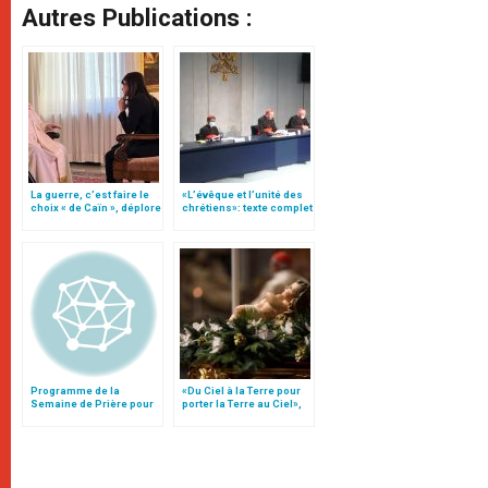
Autres Publications :
La guerre, c’est faire le
«L’évêque et l’unité des
choix « de Caïn », déplore
chrétiens»: texte complet
le pape François
du C.P. pour la promotion
de l’unité
Programme de la
«Du Ciel à la Terre pour
Semaine de Prière pour
porter la Terre au Ciel»,
l'Unité des Chrétiens
par Mgr Francesco Follo
2003