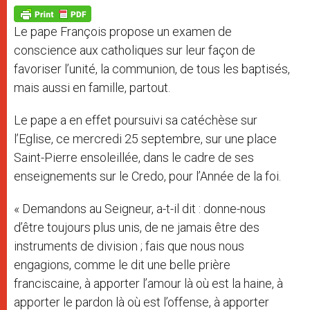
A
n
o
e
p
g
o
r
p
e
k
Le pape François propose un examen de
r
conscience aux catholiques sur leur façon de
favoriser l’unité, la communion, de tous les baptisés,
mais aussi en famille, partout.
Le pape a en effet poursuivi sa catéchèse sur
l’Eglise, ce mercredi 25 septembre, sur une place
Saint-Pierre ensoleillée, dans le cadre de ses
enseignements sur le Credo, pour l’Année de la foi.
« Demandons au Seigneur, a-t-il dit : donne-nous
d’être toujours plus unis, de ne jamais être des
instruments de division ; fais que nous nous
engagions, comme le dit une belle prière
franciscaine, à apporter l’amour là où est la haine, à
apporter le pardon là où est l’offense, à apporter